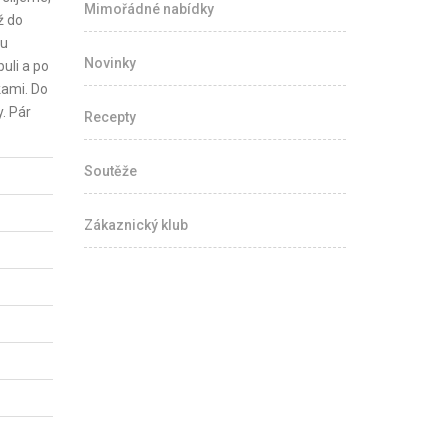
Mimořádné nabídky
ž do
nu
Novinky
uli a po
kami. Do
. Pár
Recepty
Soutěže
Zákaznický klub