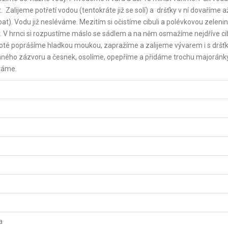
 Zalijeme potřetí vodou (tentokráte již se solí) a dršťky v ní dovaříme a
at). Vodu již nesléváme. Mezitím si očistíme cibuli a polévkovou zeleni
y. V hrnci si rozpustíme máslo se sádlem a na něm osmažíme nejdříve cib
 poté poprášíme hladkou moukou, zapražíme a zalijeme vývarem i s dršť
ného zázvoru a česnek, osolíme, opepříme a přidáme trochu majoránky
váme.
a