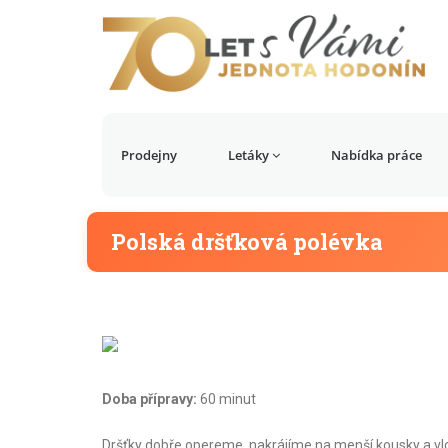
Prodejny
Letáky
Nabídka práce
Polská dršťková polévka
Doba přípravy:
60 minut
Dršťky dobře opereme, nakrájíme na menší kousky a vlo