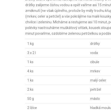
dršťky zalijeme čistou vodou a opět vaříme asi 15 minut.
změknutí (ne však úplného, protože by měly trochu křup
(mrkev, celer a petržel) a vše pokrájíme na malé kousk
chvilce i zeleninu. Mícháme a restujeme asi 10 minut,
polévky nastrouháme muškátový oříšek, kousek oloupa
minut povaříme, ozdobíme zelenou petrželkou a podá
1 kg
dršťky
3 x 2 l
voda
1 ks
cibule
4 ks
mrkev
1 ks
malý celer
2 ks
petržel
50 g
máslo
2 lžíce
hladká mouk