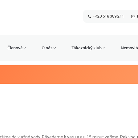
+420 518 389 211
Členové
O nás
Zákaznický klub
Nemovito
žíme do vlažné vody. Přivedeme k varu a asi 15 minut vaříme. Pak vodu 