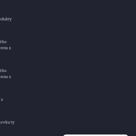
odukty
ného
cenu z
ného
cenu z
 s
dovku ty