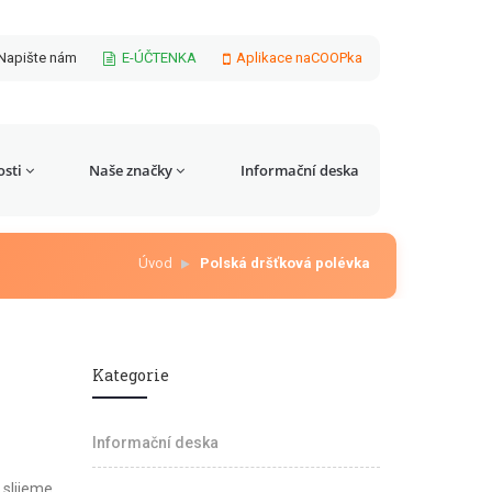
Napište nám
E-ÚČTENKA
Aplikace naCOOPka
sti
Naše značky
Informační deska
Úvod
Polská dršťková polévka
Kategorie
Informační deska
slijeme,