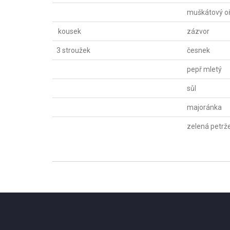
muškátový oř
kousek
zázvor
3 stroužek
česnek
pepř mletý
sůl
majoránka
zelená petrž