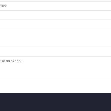
íšek
elka na ozdobu