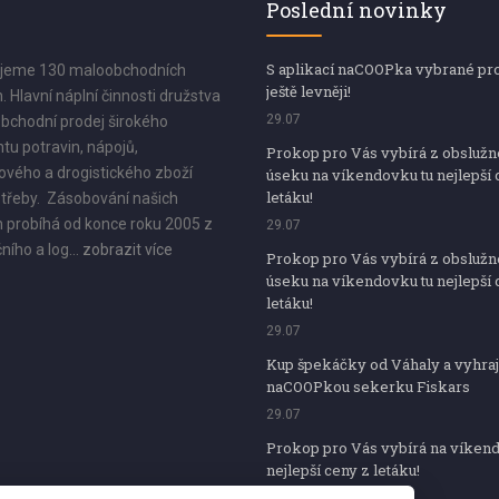
Poslední novinky
S aplikací naCOOPka vybrané pr
jeme 130 maloobchodních
ještě levněji!
. Hlavní náplní činnosti družstva
29.07
bchodní prodej širokého
tu potravin, nápojů,
Prokop pro Vás vybírá z obsluž
vého a drogistického zboží
úseku na víkendovku tu nejlepší 
letáku!
třeby. Zásobování našich
 probíhá od konce roku 2005 z
29.07
ního a log...
zobrazit více
Prokop pro Vás vybírá z obsluž
úseku na víkendovku tu nejlepší 
letáku!
29.07
Kup špekáčky od Váhaly a vyhraj
naCOOPkou sekerku Fiskars
29.07
Prokop pro Vás vybírá na víken
nejlepší ceny z letáku!
29.07