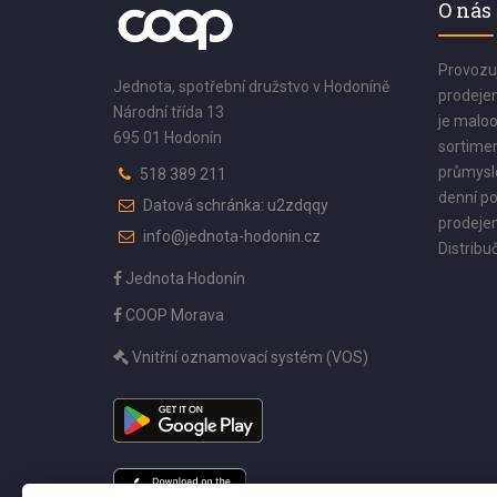
O nás
Provozu
Jednota, spotřební družstvo v Hodoníně
prodejen
Národní třída 13
je maloo
695 01 Hodonín
sortimen
průmyslo
518 389 211
denní po
Datová schránka: u2zdqqy
prodejen
info@jednota-hodonin.cz
Distribuč
Jednota Hodonín
COOP Morava
Vnitřní oznamovací systém (VOS)