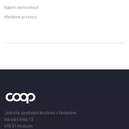
Nájem nemovitostí
Hledáme prostory
Jednota, spotřební družstvo v Hodoníně
Národní třída 13
695 01 Hodonín