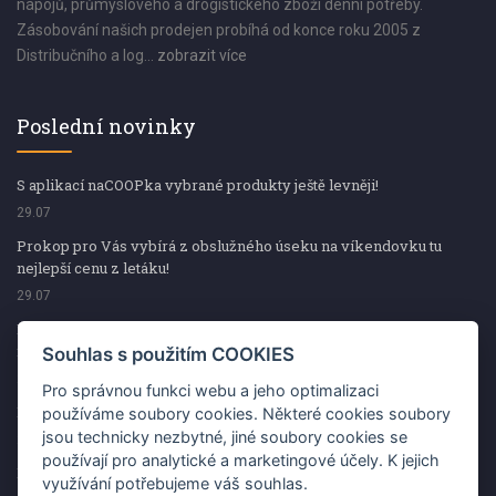
nápojů, průmyslového a drogistického zboží denní potřeby.
Zásobování našich prodejen probíhá od konce roku 2005 z
Distribučního a log...
zobrazit více
Poslední novinky
S aplikací naCOOPka vybrané produkty ještě levněji!
29.07
Prokop pro Vás vybírá z obslužného úseku na víkendovku tu
nejlepší cenu z letáku!
29.07
Prokop pro Vás vybírá z obslužného úseku na víkendovku tu
nejlepší cenu z letáku!
Souhlas s použitím COOKIES
29.07
Pro správnou funkci webu a jeho optimalizaci
Kup špekáčky od Váhaly a vyhraj s naCOOPkou sekerku Fiskars
používáme soubory cookies. Některé cookies soubory
jsou technicky nezbytné, jiné soubory cookies se
29.07
používají pro analytické a marketingové účely. K jejich
Prokop pro Vás vybírá na víkendovku ty nejlepší ceny z letáku!
využívání potřebujeme váš souhlas.