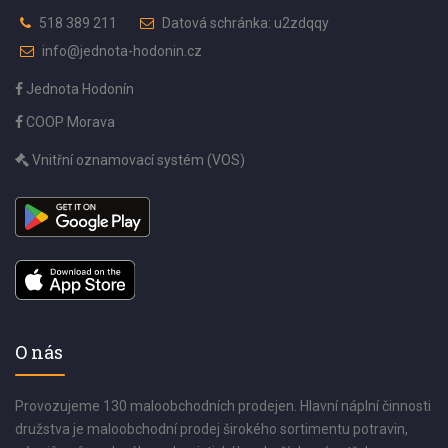
518 389 211
Datová schránka: u2zdqqy
info@jednota-hodonin.cz
Jednota Hodonín
COOP Morava
Vnitřní oznamovací systém (VOS)
O nás
Provozujeme 130 maloobchodních prodejen. Hlavní náplní činnosti
družstva je maloobchodní prodej širokého sortimentu potravin,