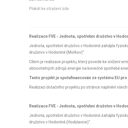
Plakát ke stražení zde
Realizace FVE - Jednota, spotřební družstvo v Hodo
Jednota, spotřební družstvo v Hodoníně zahájila fyzick
družstvo v Hodoníně (Mořkov)“.
Cílem je realizace projektu, který povede ke snížení e
obnovitelných zdrojů energie na konečné spotřebě ene
Tento projekt je spolufinancován ze systému EU pr
Realizaci dotačního projektu po stránce naplnění všec
Realizace FVE - Jednota, spotřební družstvo v Hodo
Jednota, spotřební družstvo v Hodoníně zahájila fyzick
družstvo v Hodoníně (Hodslavice)“.