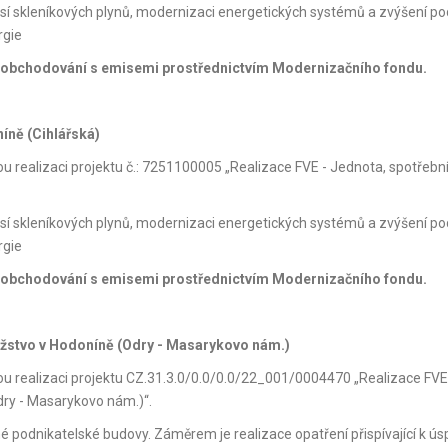
misí skleníkových plynů, modernizaci energetických systémů a zvýšení po
rgie
o obchodování s emisemi prostřednictvím Modernizačního fondu
.
íně (Cihlářská)
ou realizaci projektu č.: 7251100005 „Realizace FVE - Jednota, spotřebn
misí skleníkových plynů, modernizaci energetických systémů a zvýšení po
rgie
o obchodování s emisemi prostřednictvím Modernizačního fondu
.
užstvo v Hodoníně (Odry - Masarykovo nám.)
kou realizaci projektu CZ.31.3.0/0.0/0.0/22_001/0004470 „Realizace FVE
dry - Masarykovo nám.)“.
né podnikatelské budovy. Záměrem je realizace opatření přispívající k ús