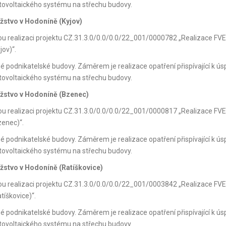
otovoltaického systému na střechu budovy.
užstvo v Hodoníně (Kyjov)
kou realizaci projektu CZ.31.3.0/0.0/0.0/22_001/0000782 „Realizace FVE
jov)“.
né podnikatelské budovy. Záměrem je realizace opatření přispívající k ús
otovoltaického systému na střechu budovy.
užstvo v Hodoníně (Bzenec)
kou realizaci projektu CZ.31.3.0/0.0/0.0/22_001/0000817 „Realizace FVE
zenec)“.
né podnikatelské budovy. Záměrem je realizace opatření přispívající k ús
otovoltaického systému na střechu budovy.
užstvo v Hodoníně (Ratíškovice)
kou realizaci projektu CZ.31.3.0/0.0/0.0/22_001/0003842 „Realizace FVE
tíškovice)“.
né podnikatelské budovy. Záměrem je realizace opatření přispívající k ús
otovoltaického systému na střechu budovy.