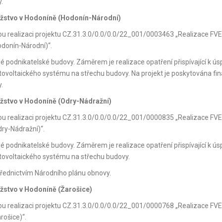
.
ružstvo v Hodoníně (Hodonín-Národní)
kou realizaci projektu CZ.31.3.0/0.0/0.0/22_001/0003463 „Realizace FVE
odonín-Národní)“.
né podnikatelské budovy. Záměrem je realizace opatření přispívající k ús
tovoltaického systému na střechu budovy. Na projekt je poskytována fin
.
užstvo v Hodoníně (Odry-Nádražní)
kou realizaci projektu CZ.31.3.0/0.0/0.0/22_001/0000835 „Realizace FVE
dry-Nádražní)“.
né podnikatelské budovy. Záměrem je realizace opatření přispívající k ús
otovoltaického systému na střechu budovy.
třednictvím Národního plánu obnovy.
užstvo v Hodoníně (Žarošice)
kou realizaci projektu CZ.31.3.0/0.0/0.0/22_001/0000768 „Realizace FVE
rošice)“.