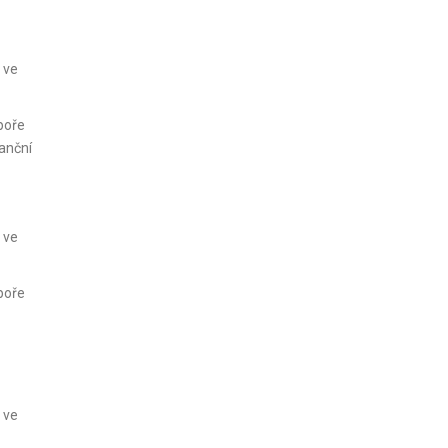
 ve
poře
anční
 ve
poře
 ve