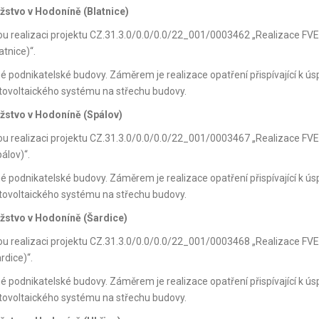
žstvo v Hodoníně (Blatnice)
kou realizaci projektu CZ.31.3.0/0.0/0.0/22_001/0003462 „Realizace FVE
tnice)“.
né podnikatelské budovy. Záměrem je realizace opatření přispívající k ús
otovoltaického systému na střechu budovy.
užstvo v Hodoníně (Spálov)
kou realizaci projektu CZ.31.3.0/0.0/0.0/22_001/0003467 „Realizace FVE
álov)“.
né podnikatelské budovy. Záměrem je realizace opatření přispívající k ús
otovoltaického systému na střechu budovy.
užstvo v Hodoníně (Šardice)
kou realizaci projektu CZ.31.3.0/0.0/0.0/22_001/0003468 „Realizace FVE
rdice)“.
né podnikatelské budovy. Záměrem je realizace opatření přispívající k ús
otovoltaického systému na střechu budovy.