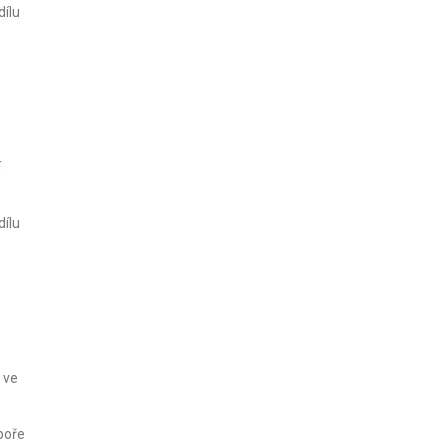
dílu
í
dílu
 ve
poře