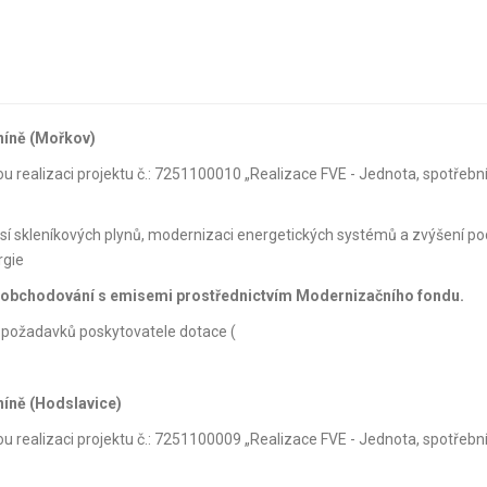
níně (Mořkov)
ou realizaci projektu č.: 7251100010 „Realizace FVE - Jednota, spotřebn
misí skleníkových plynů, modernizaci energetických systémů a zvýšení po
rgie
o obchodování s emisemi prostřednictvím Modernizačního fondu
.
h požadavků poskytovatele dotace (
níně (Hodslavice)
ou realizaci projektu č.: 7251100009 „Realizace FVE - Jednota, spotřebn