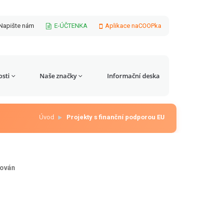
Napište nám
E-ÚČTENKA
Aplikace naCOOPka
sti
Naše značky
Informační deska
Úvod
Projekty s finanční podporou EU
ován