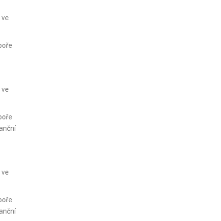
 ve
poře
 ve
poře
anční
 ve
poře
anční