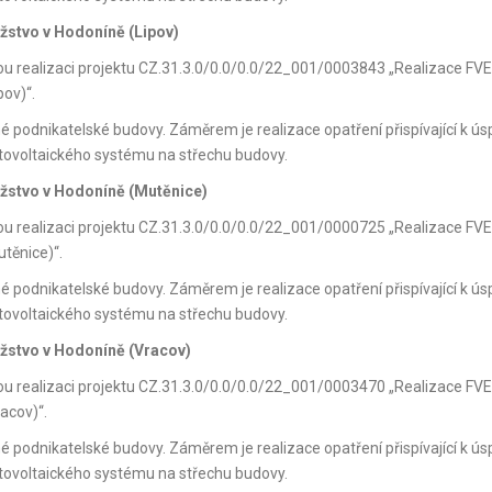
užstvo v Hodoníně (Lipov)
kou realizaci projektu CZ.31.3.0/0.0/0.0/22_001/0003843 „Realizace FVE
pov)“.
né podnikatelské budovy. Záměrem je realizace opatření přispívající k ús
otovoltaického systému na střechu budovy.
užstvo v Hodoníně (Mutěnice)
kou realizaci projektu CZ.31.3.0/0.0/0.0/22_001/0000725 „Realizace FVE
těnice)“.
né podnikatelské budovy. Záměrem je realizace opatření přispívající k ús
otovoltaického systému na střechu budovy.
užstvo v Hodoníně (Vracov)
kou realizaci projektu CZ.31.3.0/0.0/0.0/22_001/0003470 „Realizace FVE
acov)“.
né podnikatelské budovy. Záměrem je realizace opatření přispívající k ús
otovoltaického systému na střechu budovy.