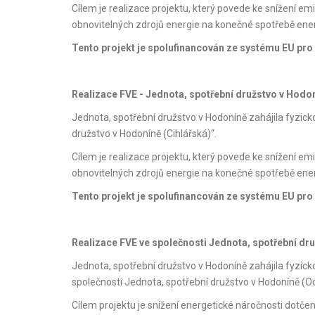
Cílem je realizace projektu, který povede ke snížení e
obnovitelných zdrojů energie na konečné spotřebě ene
Tento projekt je spolufinancován ze systému EU pr
Realizace FVE - Jednota, spotřební družstvo v Hodon
Jednota, spotřební družstvo v Hodoníně zahájila fyzick
družstvo v Hodoníně (Cihlářská)“.
Cílem je realizace projektu, který povede ke snížení e
obnovitelných zdrojů energie na konečné spotřebě ene
Tento projekt je spolufinancován ze systému EU pr
Realizace FVE ve společnosti Jednota, spotřební dr
Jednota, spotřební družstvo v Hodoníně zahájila fyzic
společnosti Jednota, spotřební družstvo v Hodoníně (O
Cílem projektu je snížení energetické náročnosti dotče