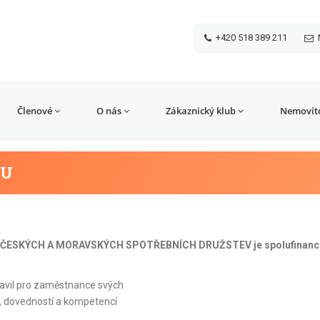
+420 518 389 211
Členové
O nás
Zákaznický klub
Nemovito
EU
ČESKÝCH A MORAVSKÝCH SPOTŘEBNÍCH DRUŽSTEV je spolufinanc
avil pro zaměstnance svých
tí, dovedností a kompetencí