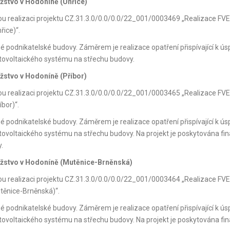
užstvo v Hodoníně (Uhřice)
kou realizaci projektu CZ.31.3.0/0.0/0.0/22_001/0003469 „Realizace FVE
řice)“.
né podnikatelské budovy. Záměrem je realizace opatření přispívající k ús
otovoltaického systému na střechu budovy.
žstvo v Hodoníně (Příbor)
kou realizaci projektu CZ.31.3.0/0.0/0.0/22_001/0003465 „Realizace FVE
bor)“.
né podnikatelské budovy. Záměrem je realizace opatření přispívající k ús
tovoltaického systému na střechu budovy. Na projekt je poskytována fin
.
ružstvo v Hodoníně (Mutěnice-Brněnská)
kou realizaci projektu CZ.31.3.0/0.0/0.0/22_001/0003464 „Realizace FVE
těnice-Brněnská)“.
né podnikatelské budovy. Záměrem je realizace opatření přispívající k ús
tovoltaického systému na střechu budovy. Na projekt je poskytována fin