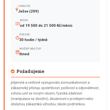
LOKALITA
Ježov (209)
MZDA
od 19 500 do 21 500 Kč/měsíc
ÚVAZEK
30 hodin / týdně
MOŽNÝ NÁSTUP
ihned
Požadujeme
příjemné a vstřícné vystupování, komunikativnost a
zákaznický přístup, spolehlivost, pečlivost a odpovědnost,
ochotu učit se novým věcem, fyzická zdatnost
(manipulace se zbožím), zkušenosti s prodejem nebo
obsluhou zákazníků výhodou, nikoliv podmínkou