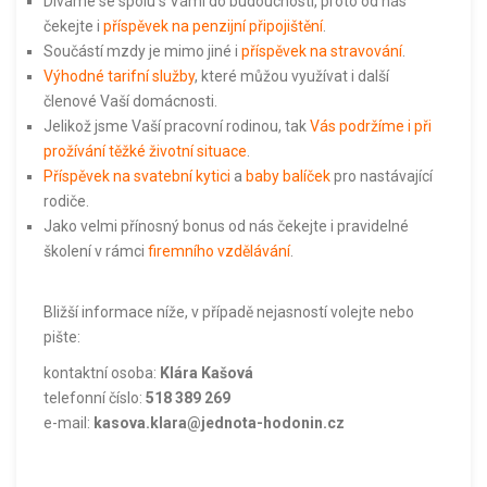
Díváme se spolu s Vámi do budoucnosti, proto od nás
čekejte i
příspěvek na penzijní připojištění
.
Součástí mzdy je mimo jiné i
příspěvek na stravování
.
Výhodné tarifní služby
, které můžou využívat i další
členové Vaší domácnosti.
Jelikož jsme Vaší pracovní rodinou, tak
Vás podržíme i při
prožívání těžké životní situace
.
Příspěvek na svatební kytici
a
baby balíček
pro nastávající
rodiče.
Jako velmi přínosný bonus od nás čekejte i pravidelné
školení v rámci
firemního vzdělávání
.
Bližší informace níže, v případě nejasností volejte nebo
pište:
kontaktní osoba:
Klára Kašová
telefonní číslo:
518 389 269
e-mail:
kasova.klara@jednota-hodonin.cz