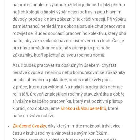
na profesionálním výkonu každého jedince. Lidský přístup
našich kolegů a široký výběr nejen potravin jsou hlavními
důvody, proč se k nám zákazníci tak rádi vracejí. Při výběru
zaměstnanců nehledáme dokonalost, ale chuť pracovat a
rozvíjet se. Budeš součástí pracovního kolektivu, který dbá
na to, aby zákazník odcházel s úsměvem na rtech. Čas je
pro nás zaměstnance stejně vzácný jako pro naše
zákazníky, kteří spěchají za svou rodinou domů.
Ať už budeš pracovat za obslužným úsekem, chystat
čerstvé ovoce a zeleninu nebo komunikovat se zákazníky
při obsluhování na pokladně, budeš mít skvělý pocit
z práce, kterou jsi vykonal. Na našich prodejnách nehraje
roli stáří, úroveň znalostí ani rodinný stav, zkrátka a dobře
si vážíme každého pracovníka, který má pozitivní přístup
k práci, což dokazujeme
širokou škálou benefitů
, které
naše družstvo nabízí.
Zkrácené úvazky
, díky kterým máte možnost trávit více
času v kruhu rodiny a věnovat se svým koníčkům.