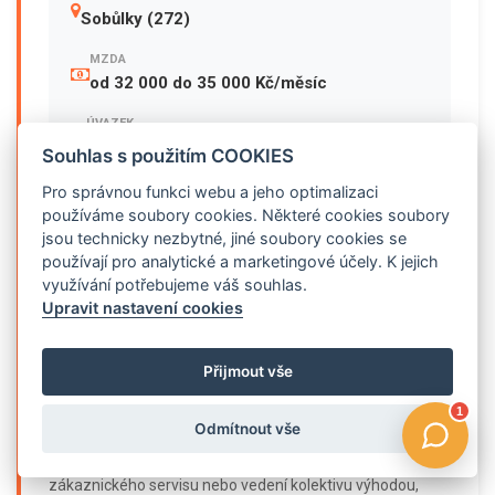
Sobůlky (272)
MZDA
od 32 000 do 35 000 Kč/měsíc
ÚVAZEK
40 hodin / týdně
Souhlas s použitím COOKIES
MOŽNÝ NÁSTUP
Pro správnou funkci webu a jeho optimalizaci
dle domluvy
používáme soubory cookies. Některé cookies soubory
jsou technicky nezbytné, jiné soubory cookies se
používají pro analytické a marketingové účely. K jejich
využívání potřebujeme váš souhlas.
Požadujeme
Upravit nastavení cookies
příjemné a profesionální vystupování, dobré komunikační
a organizační schopnosti, samostatný a odpovědný
Přijmout vše
přístup k práci, pečlivost, spolehlivost a ochotu učit se
novým věcem, uživatelskou znalost práce na PC,
Odmítnout vše
schopnost spolupracovat v týmu i samostatně řešit
svěřené úkoly, zkušenosti v oblasti obchodu,
zákaznického servisu nebo vedení kolektivu výhodou,