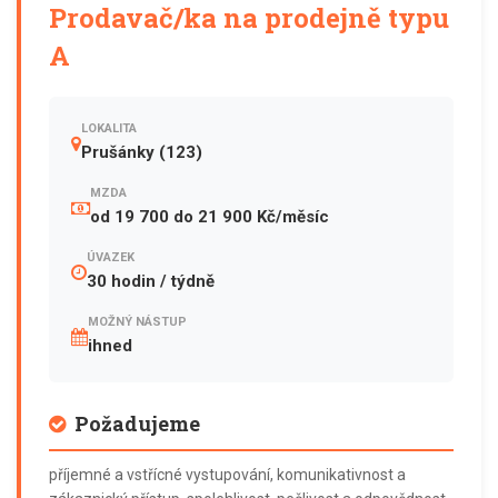
Prodavač/ka na prodejně typu
A
LOKALITA
Prušánky (123)
MZDA
od 19 700 do 21 900 Kč/měsíc
ÚVAZEK
30 hodin / týdně
MOŽNÝ NÁSTUP
ihned
Požadujeme
příjemné a vstřícné vystupování, komunikativnost a