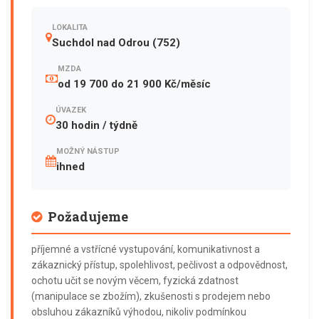
LOKALITA
Suchdol nad Odrou (752)
MZDA
od 19 700 do 21 900 Kč/měsíc
ÚVAZEK
30 hodin / týdně
MOŽNÝ NÁSTUP
ihned
Požadujeme
příjemné a vstřícné vystupování, komunikativnost a
zákaznický přístup, spolehlivost, pečlivost a odpovědnost,
ochotu učit se novým věcem, fyzická zdatnost
(manipulace se zbožím), zkušenosti s prodejem nebo
obsluhou zákazníků výhodou, nikoliv podmínkou