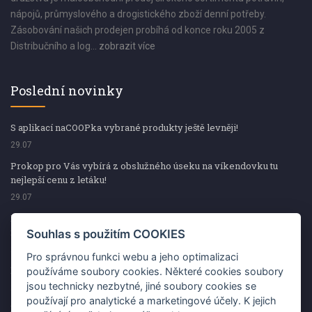
nápojů, průmyslového a drogistického zboží denní potřeby.
Zásobování našich prodejen probíhá od konce roku 2005 z
Distribučního a log...
zobrazit více
Poslední novinky
S aplikací naCOOPka vybrané produkty ještě levněji!
29.07
Prokop pro Vás vybírá z obslužného úseku na víkendovku tu
nejlepší cenu z letáku!
29.07
Prokop pro Vás vybírá z obslužného úseku na víkendovku tu
nejlepší cenu z letáku!
Souhlas s použitím COOKIES
29.07
Pro správnou funkci webu a jeho optimalizaci
Kup špekáčky od Váhaly a vyhraj s naCOOPkou sekerku Fiskars
používáme soubory cookies. Některé cookies soubory
jsou technicky nezbytné, jiné soubory cookies se
29.07
používají pro analytické a marketingové účely. K jejich
Prokop pro Vás vybírá na víkendovku ty nejlepší ceny z letáku!