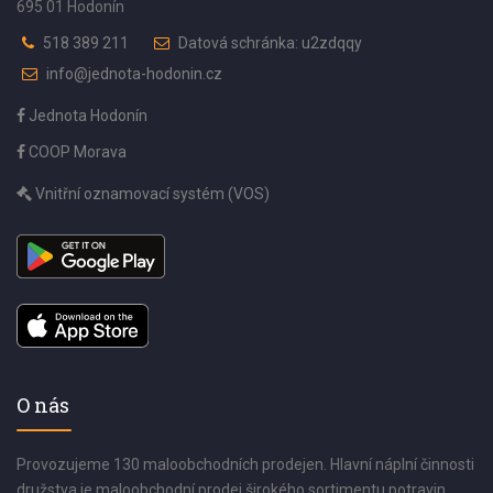
695 01 Hodonín
518 389 211
Datová schránka: u2zdqqy
info@jednota-hodonin.cz
Jednota Hodonín
COOP Morava
Vnitřní oznamovací systém (VOS)
O nás
Provozujeme 130 maloobchodních prodejen. Hlavní náplní činnosti
družstva je maloobchodní prodej širokého sortimentu potravin,