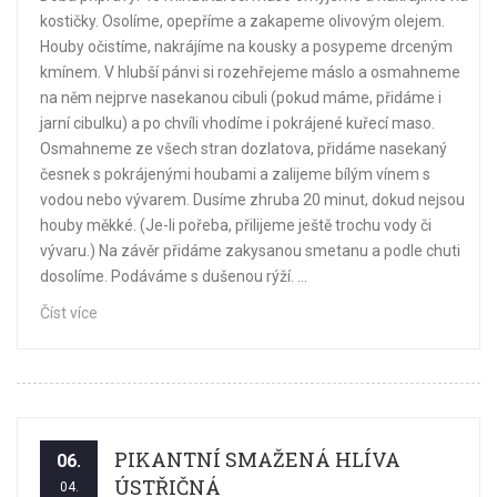
kostičky. Osolíme, opepříme a zakapeme olivovým olejem.
Houby očistíme, nakrájíme na kousky a posypeme drceným
kmínem. V hlubší pánvi si rozehřejeme máslo a osmahneme
na něm nejprve nasekanou cibuli (pokud máme, přidáme i
jarní cibulku) a po chvíli vhodíme i pokrájené kuřecí maso.
Osmahneme ze všech stran dozlatova, přidáme nasekaný
česnek s pokrájenými houbami a zalijeme bílým vínem s
vodou nebo vývarem. Dusíme zhruba 20 minut, dokud nejsou
houby měkké. (Je-li pořeba, přilijeme ještě trochu vody či
vývaru.) Na závěr přidáme zakysanou smetanu a podle chuti
dosolíme. Podáváme s dušenou rýží. ...
Číst více
PIKANTNÍ SMAŽENÁ HLÍVA
06.
ÚSTŘIČNÁ
04.