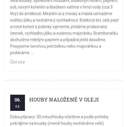
větší kousky. Společně s houbami, bobkovým listem, pepřem,
solí, novým kořením a libečkem vaříme v hrnci vody (cca 3
litry) do změknutí. Mezitím si z mouky a másla usmažíme
světlou jíšku a necháme ji vychladnout. Bobkový list, celý pepř
a nové koření z polévky vyjmeme, přidáme prolisovaný
česnek, vychladlou jíšku a sušenou majoránku. Bramboračku
dochutíme mletým pepřem a případně ještě dosolíme.
Posypeme čerstvou petrželkou nebo majoránkou a
podáváme. ...
Číst více
HOUBY NALOŽENÉ V OLEJI
06.
04.
Doba přípravy: 30 minutHouby očistíme a podle potřeby
pokrájíme na kousky (menší houby necháváme celé).