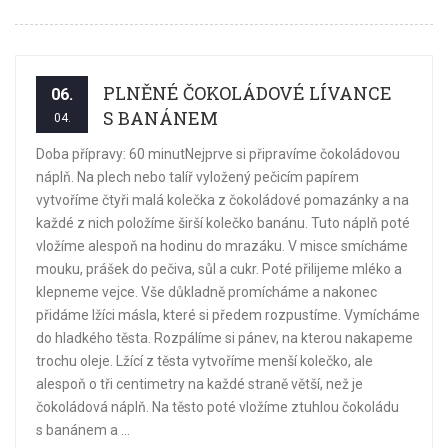
PLNĚNÉ ČOKOLÁDOVÉ LÍVANCE
06.
S BANÁNEM
04.
Doba přípravy: 60 minutNejprve si připravíme čokoládovou
náplň. Na plech nebo talíř vyložený pečicím papírem
vytvoříme čtyři malá kolečka z čokoládové pomazánky a na
každé z nich položíme širší kolečko banánu. Tuto náplň poté
vložíme alespoň na hodinu do mrazáku. V misce smícháme
mouku, prášek do pečiva, sůl a cukr. Poté přilijeme mléko a
klepneme vejce. Vše důkladně promícháme a nakonec
přidáme lžíci másla, které si předem rozpustíme. Vymícháme
do hladkého těsta. Rozpálíme si pánev, na kterou nakapeme
trochu oleje. Lžící z těsta vytvoříme menší kolečko, ale
alespoň o tři centimetry na každé straně větší, než je
čokoládová náplň. Na těsto poté vložíme ztuhlou čokoládu
s banánem a ...