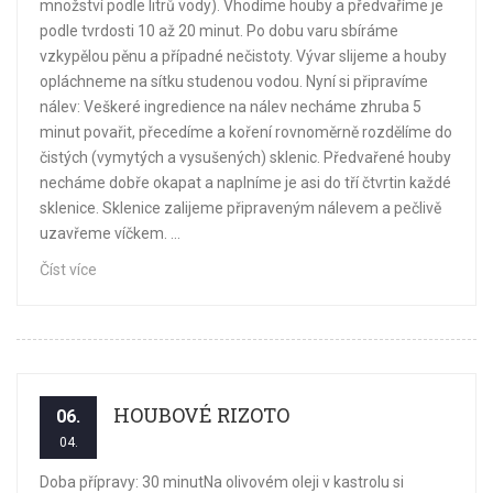
množství podle litrů vody). Vhodíme houby a předvaříme je
podle tvrdosti 10 až 20 minut. Po dobu varu sbíráme
vzkypělou pěnu a případné nečistoty. Vývar slijeme a houby
opláchneme na sítku studenou vodou. Nyní si připravíme
nálev: Veškeré ingredience na nálev necháme zhruba 5
minut povařit, přecedíme a koření rovnoměrně rozdělíme do
čistých (vymytých a vysušených) sklenic. Předvařené houby
necháme dobře okapat a naplníme je asi do tří čtvrtin každé
sklenice. Sklenice zalijeme připraveným nálevem a pečlivě
uzavřeme víčkem. ...
Číst více
HOUBOVÉ RIZOTO
06.
04.
Doba přípravy: 30 minutNa olivovém oleji v kastrolu si