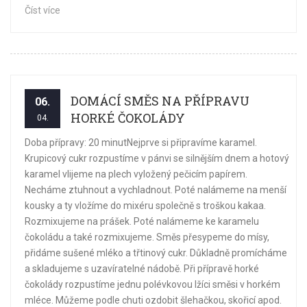
Číst více
DOMÁCÍ SMĚS NA PŘÍPRAVU
06.
HORKÉ ČOKOLÁDY
04.
Doba přípravy: 20 minutNejprve si připravíme karamel.
Krupicový cukr rozpustíme v pánvi se silnějším dnem a hotový
karamel vlijeme na plech vyložený pečicím papírem.
Necháme ztuhnout a vychladnout. Poté nalámeme na menší
kousky a ty vložíme do mixéru společně s troškou kakaa.
Rozmixujeme na prášek. Poté nalámeme ke karamelu
čokoládu a také rozmixujeme. Směs přesypeme do mísy,
přidáme sušené mléko a třtinový cukr. Důkladně promícháme
a skladujeme s uzavíratelné nádobě. Při přípravě horké
čokolády rozpustíme jednu polévkovou lžíci směsi v horkém
mléce. Můžeme podle chuti ozdobit šlehačkou, skořicí apod.