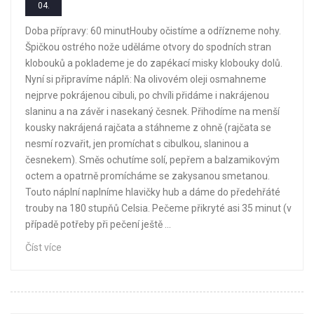
04.
Doba přípravy: 60 minutHouby očistíme a odřízneme nohy.
Špičkou ostrého nože uděláme otvory do spodních stran
klobouků a poklademe je do zapékací misky klobouky dolů.
Nyní si připravíme náplň: Na olivovém oleji osmahneme
nejprve pokrájenou cibuli, po chvíli přidáme i nakrájenou
slaninu a na závěr i nasekaný česnek. Přihodíme na menší
kousky nakrájená rajčata a stáhneme z ohně (rajčata se
nesmí rozvařit, jen promíchat s cibulkou, slaninou a
česnekem). Směs ochutíme solí, pepřem a balzamikovým
octem a opatrně promícháme se zakysanou smetanou.
Touto náplní naplníme hlavičky hub a dáme do předehřáté
trouby na 180 stupňů Celsia. Pečeme přikryté asi 35 minut (v
případě potřeby při pečení ještě ...
Číst více