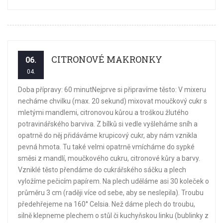
CITRONOVÉ MAKRONKY
06.
04.
Doba přípravy: 60 minutNejprve si připravíme těsto: V mixeru
necháme chvilku (max. 20 sekund) mixovat moučkový cukr s
mletými mandlemi, citronovou kůrou a troškou žlutého
potravinářského barviva. Z bílků si vedle vyšleháme sníh a
opatrně do něj přidáváme krupicový cukr, aby nám vznikla
pevná hmota. Tu také velmi opatrně vmícháme do sypké
směsi z mandlí, moučkového cukru, citronové kůry a barvy.
Vzniklé těsto přendáme do cukrářského sáčku a plech
vyložíme pečicím papírem. Na plech uděláme asi 30 koleček o
průměru 3 cm (raději více od sebe, aby se neslepila). Troubu
předehřejeme na 160° Celsia. Než dáme plech do troubu,
silně klepneme plechem o stůl či kuchyňskou linku (bublinky z