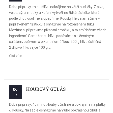
Doba přípravy: minutHlívu nakrájíme na větší nudličky. Z piva,
vejce, sýra, mouky a koření vytvoříme řídké těstíčko, které
podle chuti osolíme a opepříme. Kousky hlívy namáčíme v
připraveném těstíčku a smažíme na rozpáleném tuku.
Mezitím si připravíme pikantní omáčku, a to smícháním všech
ingrediencí. Osmaženou hlívu podáváme s s čerstvým
salátem, pečivem a pikantní omáčkou. 500 g hlíva ústřičná
2 dl pivo 1 ks vejce 100 g ...
Číst více
HOUBOVÝ GULÁŠ
06.
04.
Doba přípravy: 40 minutHouby očistíme a pokrájíme na plátky
či kousky. Na sádle osmažíme nahrubo pokrájenou cibuli a