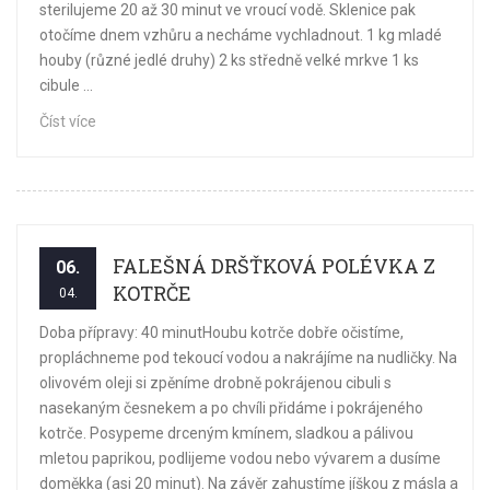
sterilujeme 20 až 30 minut ve vroucí vodě. Sklenice pak
otočíme dnem vzhůru a necháme vychladnout. 1 kg mladé
houby (různé jedlé druhy) 2 ks středně velké mrkve 1 ks
cibule ...
Číst více
FALEŠNÁ DRŠŤKOVÁ POLÉVKA Z
06.
KOTRČE
04.
Doba přípravy: 40 minutHoubu kotrče dobře očistíme,
propláchneme pod tekoucí vodou a nakrájíme na nudličky. Na
olivovém oleji si zpěníme drobně pokrájenou cibuli s
nasekaným česnekem a po chvíli přidáme i pokrájeného
kotrče. Posypeme drceným kmínem, sladkou a pálivou
mletou paprikou, podlijeme vodou nebo vývarem a dusíme
doměkka (asi 20 minut). Na závěr zahustíme jíškou z másla a