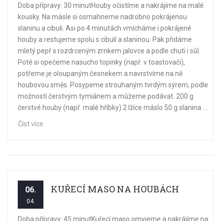
Doba přípravy: 30 minutHouby očistíme a nakrájíme na malé
kousky. Na másle si osmahneme nadrobno pokrájenou
slaninu a cibuli. Asi po 4 minutách vmícháme i pokrájené
houby a restujeme spolu s cibulí a slaninou. Pak přidáme
mletý pepř s rozdrceným zrnkem jalovce a podle chuti i sůl.
Poté si opečeme nasucho topinky (např. v toastovači),
potřeme je oloupaným česnekem a navrstvíme na ně
houbovou směs. Posypeme strouhaným tvrdým sýrem, podle
možností čerstvým tymiánem a můžeme podávat. 200 g
čerstvé houby (např. malé hříbky) 2 lžíce máslo 50 g slanina ...
Číst více
KUŘECÍ MASO NA HOUBÁCH
06.
04.
Doba přípravy: 45 minutKuřecí maso omyjeme a nakrájíme na