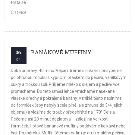
těsta se ...
Číst více
BANÁNOVÉ MUFFINY
06.
04.
Doba přípravy: 40 minutVejce utřeme s cukrem, přisypeme
polohrubou mouku s kypřicím práškem do pečiva, vanilkovým
cukry a troškou soli. Přilijeme mléko s olejem a pečlivě vše
promícháme. Do této směsi lehce vmícháme nasekané
vlašské ořechy a pokrájené banány. Vzniklé těsto naplníme
do formiček (aby nebyly zcela plné, ale zhruba do 3/4 jejich
objemu) a vložíme do trouby předehřáté na 170° Celsia.
Pečeme asi 20 minut dozlatova – záleží na velikosti
formiček. Hotové banánové muffiny podáváme ke kávě nebo
čaji. Poznámka: Muffin (čteme mafin) je druh malého pečiva,