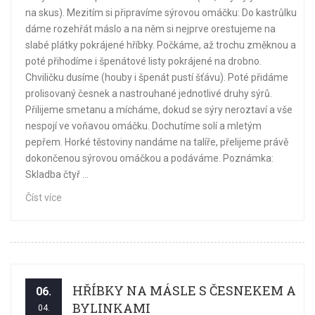
na skus). Mezitím si připravíme sýrovou omáčku: Do kastrůlku
dáme rozehřát máslo a na něm si nejprve orestujeme na
slabé plátky pokrájené hříbky. Počkáme, až trochu změknou a
poté přihodíme i špenátové listy pokrájené na drobno.
Chviličku dusíme (houby i špenát pustí šťávu). Poté přidáme
prolisovaný česnek a nastrouhané jednotlivé druhy sýrů.
Přilijeme smetanu a mícháme, dokud se sýry neroztaví a vše
nespojí ve voňavou omáčku. Dochutíme solí a mletým
pepřem. Horké těstoviny nandáme na talíře, přelijeme právě
dokončenou sýrovou omáčkou a podáváme. Poznámka:
Skladba čtyř ...
Číst více
HŘÍBKY NA MÁSLE S ČESNEKEM A
06.
BYLINKAMI
04.