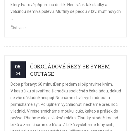
který tvarově připomíná dortík. Není však tak sladký a
většinou nemívá polevu. Muffiny se pečou v tzv. muffinových
...
Číst více
ČOKOLÁDOVÉ ŘEZY SE SÝREM
06.
COTTAGE
04.
Doba přípravy: 60 minutDen předem si připravíme krém.
V kastrůlku si svaříme šlehačku společně s čokoládou, dokud
se vše důkladně nespojí. Necháme chvíli vychladnout a
přimícháme sýr. Po úplném vychladnutí necháme přes noc
v lednici. V míse smícháme mouku, cukr, kakao a prášek do
pečiva. Přidáme olej a vlažné mléko. Žloutky si oddělíme od
bílků a zamícháme do těsta. Z bílků vyšleháme tuhý sníh,