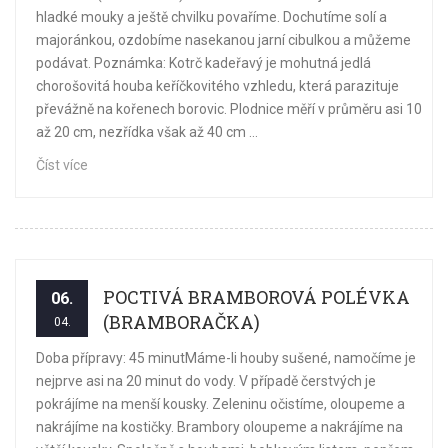
hladké mouky a ještě chvilku povaříme. Dochutíme solí a
majoránkou, ozdobíme nasekanou jarní cibulkou a můžeme
podávat. Poznámka: Kotrč kadeřavý je mohutná jedlá
chorošovitá houba keříčkovitého vzhledu, která parazituje
převážně na kořenech borovic. Plodnice měří v průměru asi 10
až 20 cm, nezřídka však až 40 cm ...
Číst více
POCTIVÁ BRAMBOROVÁ POLÉVKA
06.
(BRAMBORAČKA)
04.
Doba přípravy: 45 minutMáme-li houby sušené, namočíme je
nejprve asi na 20 minut do vody. V případě čerstvých je
pokrájíme na menší kousky. Zeleninu očistíme, oloupeme a
nakrájíme na kostičky. Brambory oloupeme a nakrájíme na