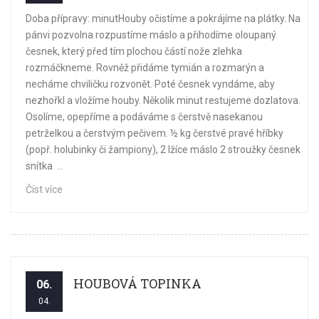
Doba přípravy: minutHouby očistíme a pokrájíme na plátky. Na
pánvi pozvolna rozpustíme máslo a přihodíme oloupaný
česnek, který před tím plochou částí nože zlehka
rozmáčkneme. Rovněž přidáme tymián a rozmarýn a
necháme chviličku rozvonět. Poté česnek vyndáme, aby
nezhořkl a vložíme houby. Několik minut restujeme dozlatova.
Osolíme, opepříme a podáváme s čerstvě nasekanou
petrželkou a čerstvým pečivem. ½ kg čerstvé pravé hříbky
(popř. holubinky či žampiony), 2 lžíce máslo 2 stroužky česnek
snítka ...
Číst více
HOUBOVÁ TOPINKA
06.
04.