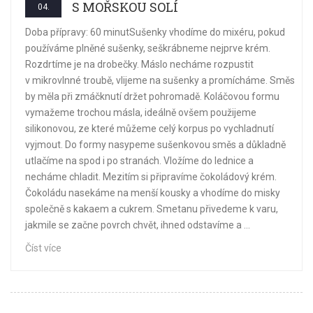
S MOŘSKOU SOLÍ
04.
Doba přípravy: 60 minutSušenky vhodíme do mixéru, pokud
používáme plněné sušenky, seškrábneme nejprve krém.
Rozdrtíme je na drobečky. Máslo necháme rozpustit
v mikrovlnné troubě, vlijeme na sušenky a promícháme. Směs
by měla při zmáčknutí držet pohromadě. Koláčovou formu
vymažeme trochou másla, ideálně ovšem použijeme
silikonovou, ze které můžeme celý korpus po vychladnutí
vyjmout. Do formy nasypeme sušenkovou směs a důkladně
utlačíme na spod i po stranách. Vložíme do lednice a
necháme chladit. Mezitím si připravíme čokoládový krém.
Čokoládu nasekáme na menší kousky a vhodíme do misky
společně s kakaem a cukrem. Smetanu přivedeme k varu,
jakmile se začne povrch chvět, ihned odstavíme a ...
Číst více