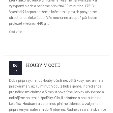
který nakonec lehce vmícháme. Vlijeme na vymazaný a
vysypaný plech a pečeme přibližně 30 minut na 175°C.
Vychladlý korpus potřeme krémem a povrch posypeme
strouhanou čokoládou. Vše necháme alespoň pár hodin
proležet v lednici. 440 g ...
Číst více
HOUBY V OCTĚ
06.
04.
Doba přípravy: minut Houby očistíme, větší kusy nakrájíme a
předvaříme 5 až 10 minut. Vodu z hub slijeme. Ingredience
pro nálev smícháme a 5 minut povaříme. Mrkev oloupeme a
nakrájíme na tenké špalíčky. Cibuli očistíme a nakrájíme na
kolečka. Houbami a zeleninou plníme sklenice a zalijeme
připraveným nálevem do ¾ objemu. Řádně uzavřené sklenice