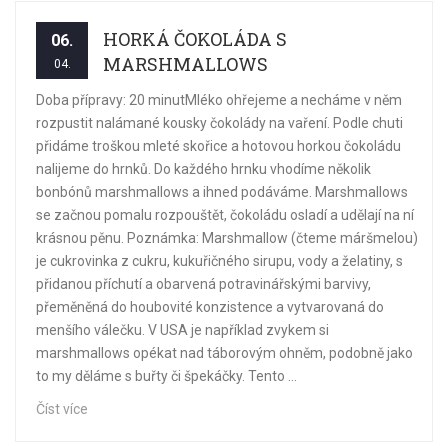
HORKÁ ČOKOLÁDA S
06.
MARSHMALLOWS
04.
Doba přípravy: 20 minutMléko ohřejeme a necháme v něm
rozpustit nalámané kousky čokolády na vaření. Podle chuti
přidáme troškou mleté skořice a hotovou horkou čokoládu
nalijeme do hrnků. Do každého hrnku vhodíme několik
bonbónů marshmallows a ihned podáváme. Marshmallows
se začnou pomalu rozpouštět, čokoládu osladí a udělají na ní
krásnou pěnu. Poznámka: Marshmallow (čteme máršmelou)
je cukrovinka z cukru, kukuřičného sirupu, vody a želatiny, s
přidanou příchutí a obarvená potravinářskými barvivy,
přeměněná do houbovité konzistence a vytvarovaná do
menšího válečku. V USA je například zvykem si
marshmallows opékat nad táborovým ohněm, podobně jako
to my děláme s buřty či špekáčky. Tento ...
Číst více