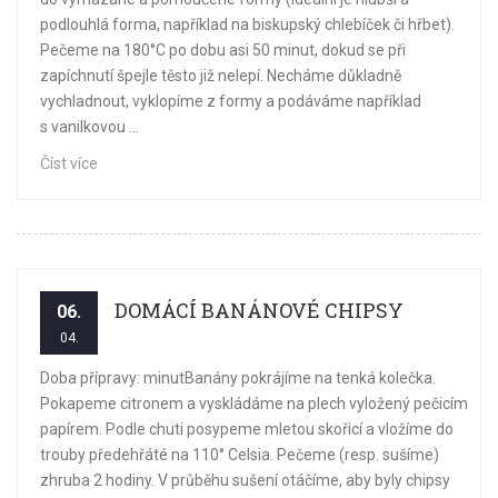
podlouhlá forma, například na biskupský chlebíček či hřbet).
Pečeme na 180°C po dobu asi 50 minut, dokud se při
zapíchnutí špejle těsto již nelepí. Necháme důkladně
vychladnout, vyklopíme z formy a podáváme například
s vanilkovou ...
Číst více
DOMÁCÍ BANÁNOVÉ CHIPSY
06.
04.
Doba přípravy: minutBanány pokrájíme na tenká kolečka.
Pokapeme citronem a vyskládáme na plech vyložený pečicím
papírem. Podle chuti posypeme mletou skořicí a vložíme do
trouby předehřáté na 110° Celsia. Pečeme (resp. sušíme)
zhruba 2 hodiny. V průběhu sušení otáčíme, aby byly chipsy