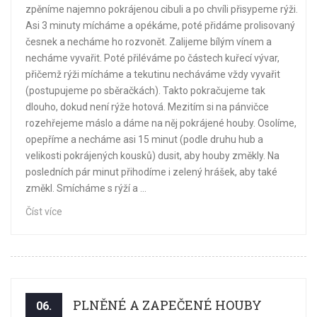
zpěníme najemno pokrájenou cibuli a po chvíli přisypeme rýži.
Asi 3 minuty mícháme a opékáme, poté přidáme prolisovaný
česnek a necháme ho rozvonět. Zalijeme bílým vínem a
necháme vyvařit. Poté přiléváme po částech kuřecí vývar,
přičemž rýži mícháme a tekutinu necháváme vždy vyvařit
(postupujeme po sběračkách). Takto pokračujeme tak
dlouho, dokud není rýže hotová. Mezitím si na pánvičce
rozehřejeme máslo a dáme na něj pokrájené houby. Osolíme,
opepříme a necháme asi 15 minut (podle druhu hub a
velikosti pokrájených kousků) dusit, aby houby změkly. Na
posledních pár minut přihodíme i zelený hrášek, aby také
změkl. Smícháme s rýží a ...
Číst více
PLNĚNÉ A ZAPEČENÉ HOUBY
06.