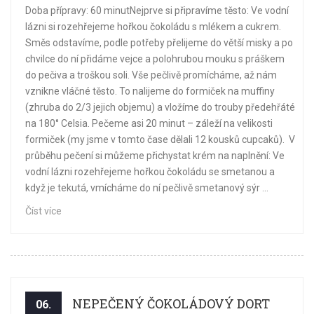
Doba přípravy: 60 minutNejprve si připravíme těsto: Ve vodní
lázni si rozehřejeme hořkou čokoládu s mlékem a cukrem.
Směs odstavíme, podle potřeby přelijeme do větší misky a po
chvilce do ní přidáme vejce a polohrubou mouku s práškem
do pečiva a troškou soli. Vše pečlivě promícháme, až nám
vznikne vláčné těsto. To nalijeme do formiček na muffiny
(zhruba do 2/3 jejich objemu) a vložíme do trouby předehřáté
na 180° Celsia. Pečeme asi 20 minut – záleží na velikosti
formiček (my jsme v tomto čase dělali 12 kousků cupcaků). V
průběhu pečení si můžeme přichystat krém na naplnění: Ve
vodní lázni rozehřejeme hořkou čokoládu se smetanou a
když je tekutá, vmícháme do ní pečlivě smetanový sýr ...
Číst více
NEPEČENÝ ČOKOLÁDOVÝ DORT
06.