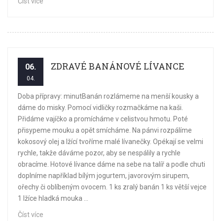
Číst více
ZDRAVÉ BANÁNOVÉ LÍVANCE
06.
04.
Doba přípravy: minutBanán rozlámeme na menší kousky a
dáme do misky. Pomocí vidličky rozmačkáme na kaši.
Přidáme vajíčko a promícháme v celistvou hmotu. Poté
přisypeme mouku a opět smícháme. Na pánvi rozpálíme
kokosový olej a lžící tvoříme malé lívanečky. Opékají se velmi
rychle, takže dáváme pozor, aby se nespálily a rychle
obracíme. Hotové lívance dáme na sebe na talíř a podle chuti
doplníme například bílým jogurtem, javorovým sirupem,
ořechy či oblíbeným ovocem. 1 ks zralý banán 1 ks větší vejce
1 lžíce hladká mouka ...
Číst více