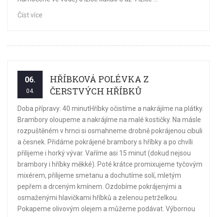
Číst více
HŘÍBKOVÁ POLÉVKA Z
06.
ČERSTVÝCH HŘÍBKŮ
04.
Doba přípravy: 40 minutHříbky očistíme a nakrájíme na plátky.
Brambory oloupeme a nakrájíme na malé kostičky. Na másle
rozpuštěném v hrnci si osmahneme drobně pokrájenou cibuli
a česnek. Přidáme pokrájené brambory s hříbky a po chvíli
přilijeme i horký vývar. Vaříme asi 15 minut (dokud nejsou
brambory i hříbky měkké). Poté krátce promixujeme tyčovým
mixérem, přilijeme smetanu a dochutíme solí, mletým
pepřem a drceným kmínem. Ozdobíme pokrájenými a
osmaženými hlavičkami hříbků a zelenou petrželkou.
Pokapeme olivovým olejem a můžeme podávat. Výbornou