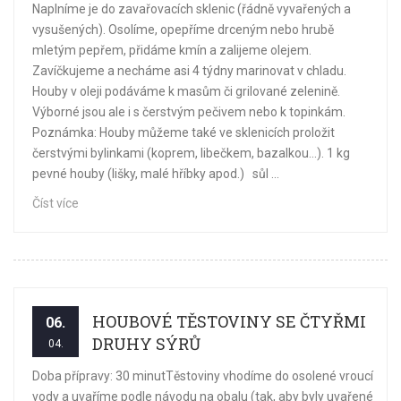
Naplníme je do zavařovacích sklenic (řádně vyvařených a
vysušených). Osolíme, opepříme drceným nebo hrubě
mletým pepřem, přidáme kmín a zalijeme olejem.
Zavíčkujeme a necháme asi 4 týdny marinovat v chladu.
Houby v oleji podáváme k masům či grilované zelenině.
Výborné jsou ale i s čerstvým pečivem nebo k topinkám.
Poznámka: Houby můžeme také ve sklenicích proložit
čerstvými bylinkami (koprem, libečkem, bazalkou…). 1 kg
pevné houby (lišky, malé hříbky apod.) sůl ...
Číst více
HOUBOVÉ TĚSTOVINY SE ČTYŘMI
06.
DRUHY SÝRŮ
04.
Doba přípravy: 30 minutTěstoviny vhodíme do osolené vroucí
vody a uvaříme podle návodu na obalu (tak, aby byly uvařené