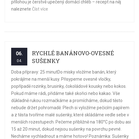
přílohou je čerstvě upečený domácí chléb – recept na něj
naleznete
Číst více
RYCHLÉ BANÁNOVO-OVESNÉ
06.
SUŠENKY
04.
Doba přípravy: 25 minutDo misky vložíme banán, který
pokrájíme na menší kusy. Přisypeme ovesné vločky,
popřípadě rozinky, brusinky, čokoládové kousky nebo kokos.
Pokud máme rádi, přidáme také skořici nebo kakao. Vše
důkladně rukou rozmačkáme a promícháme, dokud těsto
nebude držet pohromadě. Plech si vyložíme pečicím papírem
a z těsta tvoříme malé sušenky, které skládáme vedle sebe v
menších rozestupech. Pečeme přibližně na 180°C po dobu asi
15 až 20 minut, dokud nejsou sušenky na povrchu pevné.
Necháme vychladnout a máme hotovo! Poznámka: Sušenky