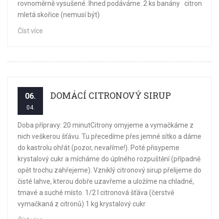
rovnoměrně vysušené. Ihned podáváme. 2 ks banány citron
mletá skořice (nemusí být)
Číst více
DOMÁCÍ CITRONOVÝ SIRUP
06.
04.
Doba přípravy: 20 minutCitrony omyjeme a vymačkáme z
nich veškerou šťávu. Tu přecedíme přes jemné sítko a dáme
do kastrolu ohřát (pozor, nevaříme!). Poté přisypeme
krystalový cukr a mícháme do úplného rozpuštění (případně
opět trochu zahřejeme). Vzniklý citronový sirup přelijeme do
čisté lahve, kterou dobře uzavřeme a uložíme na chladné,
tmavé a suché místo. 1/2 l citronová šťáva (čerstvě
vymačkaná z citronů) 1 kg krystalový cukr