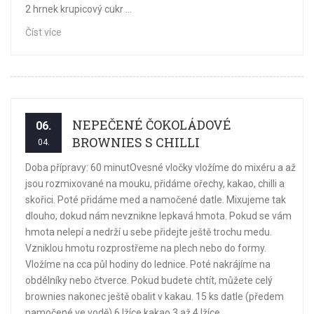
2 hrnek krupicový cukr ...
Číst více
NEPEČENÉ ČOKOLÁDOVÉ
06.
BROWNIES S CHILLI
04.
Doba přípravy: 60 minutOvesné vločky vložíme do mixéru a až
jsou rozmixované na mouku, přidáme ořechy, kakao, chilli a
skořici. Poté přidáme med a namočené datle. Mixujeme tak
dlouho, dokud nám nevznikne lepkavá hmota. Pokud se vám
hmota nelepí a nedrží u sebe přidejte ještě trochu medu.
Vzniklou hmotu rozprostřeme na plech nebo do formy.
Vložíme na cca půl hodiny do lednice. Poté nakrájíme na
obdélníky nebo čtverce. Pokud budete chtít, můžete celý
brownies nakonec ještě obalit v kakau. 15 ks datle (předem
namočené ve vodě) 6 lžíce kakao 3 až 4 lžíce ...