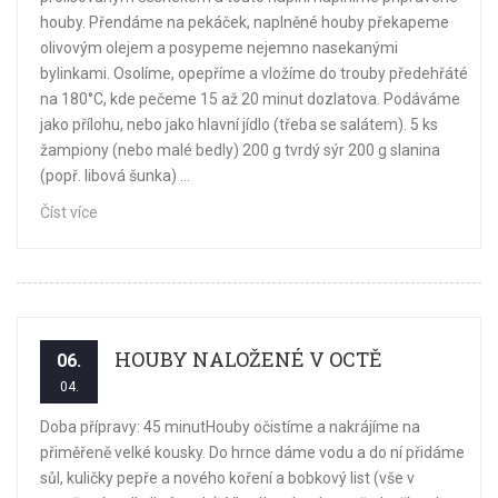
houby. Přendáme na pekáček, naplněné houby překapeme
olivovým olejem a posypeme nejemno nasekanými
bylinkami. Osolíme, opepříme a vložíme do trouby předehřáté
na 180°C, kde pečeme 15 až 20 minut dozlatova. Podáváme
jako přílohu, nebo jako hlavní jídlo (třeba se salátem). 5 ks
žampiony (nebo malé bedly) 200 g tvrdý sýr 200 g slanina
(popř. libová šunka) ...
Číst více
HOUBY NALOŽENÉ V OCTĚ
06.
04.
Doba přípravy: 45 minutHouby očistíme a nakrájíme na
přiměřeně velké kousky. Do hrnce dáme vodu a do ní přidáme
sůl, kuličky pepře a nového koření a bobkový list (vše v