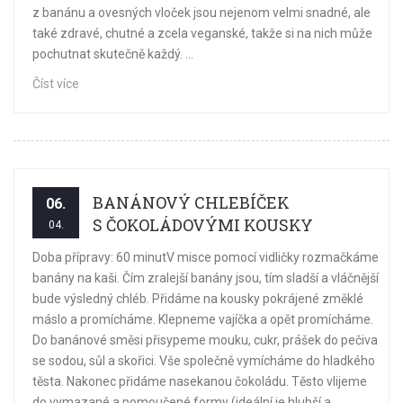
z banánu a ovesných vloček jsou nejenom velmi snadné, ale
také zdravé, chutné a zcela veganské, takže si na nich může
pochutnat skutečně každý. ...
Číst více
BANÁNOVÝ CHLEBÍČEK
06.
S ČOKOLÁDOVÝMI KOUSKY
04.
Doba přípravy: 60 minutV misce pomocí vidličky rozmačkáme
banány na kaši. Čím zralejší banány jsou, tím sladší a vláčnější
bude výsledný chléb. Přidáme na kousky pokrájené změklé
máslo a promícháme. Klepneme vajíčka a opět promícháme.
Do banánové směsi přisypeme mouku, cukr, prášek do pečiva
se sodou, sůl a skořici. Vše společně vymícháme do hladkého
těsta. Nakonec přidáme nasekanou čokoládu. Těsto vlijeme
do vymazané a pomoučené formy (ideální je hlubší a