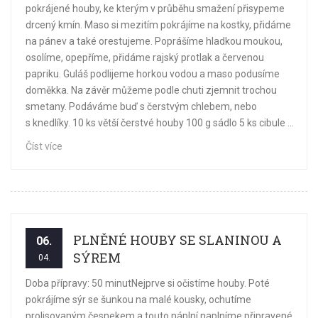
pokrájené houby, ke kterým v průběhu smažení přisypeme
drcený kmín. Maso si mezitím pokrájíme na kostky, přidáme
na pánev a také orestujeme. Poprášíme hladkou moukou,
osolíme, opepříme, přidáme rajský protlak a červenou
papriku. Guláš podlijeme horkou vodou a maso podusíme
doměkka. Na závěr můžeme podle chuti zjemnit trochou
smetany. Podáváme buď s čerstvým chlebem, nebo
s knedlíky. 10 ks větší čerstvé houby 100 g sádlo 5 ks cibule ...
Číst více
PLNĚNÉ HOUBY SE SLANINOU A
06.
SÝREM
04.
Doba přípravy: 50 minutNejprve si očistíme houby. Poté
pokrájíme sýr se šunkou na malé kousky, ochutíme
prolisovaným česnekem a touto náplní naplníme připravené