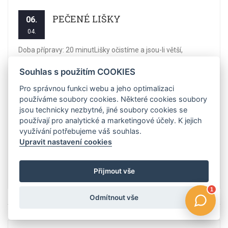
PEČENÉ LIŠKY
06.
04.
Doba přípravy: 20 minutLišky očistíme a jsou-li větší,
pokrájíme je. Na másle si osmahneme cibuli pokrájenou na
Souhlas s použitím COOKIES
půlkolečka, přihodíme pokrájenou anglickou slaninu a
očištěné lišky a vše restujeme po dobu asi 10 minut. Poté
Pro správnou funkci webu a jeho optimalizaci
přilijeme bílé víno, přidáme prolisovaný česnek s bobkovými
používáme soubory cookies. Některé cookies soubory
listy a necháme přikryté pokličkou na mírném plameni, dokud
jsou technicky nezbytné, jiné soubory cookies se
používají pro analytické a marketingové účely. K jejich
se víno nevydusí a lišky nejsou krásně měkké. Osolíme,
využívání potřebujeme váš souhlas.
opepříme a podle chuti a možností posypeme nasekaným
Upravit nastavení cookies
koprem. Podáváme buď samotné s čerstvým pečivem nebo
jako přílohu k masu. 500 g čerstvé lišky 100 g máslo 2 ks ...
Přijmout vše
Číst více
Odmítnout vše