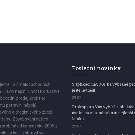
Poslední novinky
S aplikací naCOOPka vybrané pr
jeme 130 maloobchodních
ještě levněji!
. Hlavní náplní činnosti družstva
29.07
bchodní prodej širokého
tu potravin, nápojů,
Prokop pro Vás vybírá z obsluž
vého a drogistického zboží
úseku na víkendovku tu nejlepší 
letáku!
třeby. Zásobování našich
 probíhá od konce roku 2005 z
29.07
ního a log...
zobrazit více