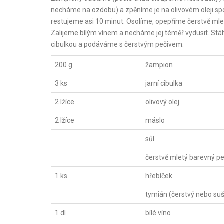
necháme na ozdobu) a zpěníme je na olivovém oleji s
restujeme asi 10 minut. Osolíme, opepříme čerstvě m
Zalijeme bílým vínem a necháme jej téměř vydusit. St
cibulkou a podáváme s čerstvým pečivem.
200 g
žampion
3 ks
jarní cibulka
2 lžíce
olivový olej
2 lžíce
máslo
sůl
čerstvě mletý barevný p
1 ks
hřebíček
tymián (čerstvý nebo su
1 dl
bílé víno