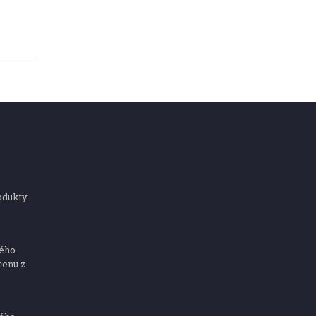
odukty
ného
cenu z