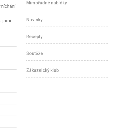
Mimořádné nabídky
 míchání
.
Novinky
 jarní
Recepty
Soutěže
Zákaznický klub