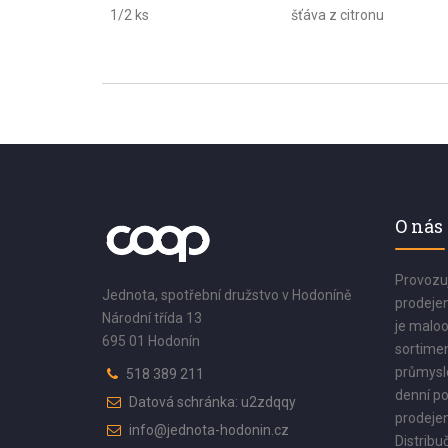
1/2 ks
šťáva z citronu
O nás
Provozu
Jednota, spotřební družstvo v Hodoníně
prodejen
Národní třída 13
je maloo
695 01 Hodonín
sortimen
průmyslo
518 389 211
denní po
Datová schránka: u2zdqqy
prodejen
info@jednota-hodonin.cz
Distribuč