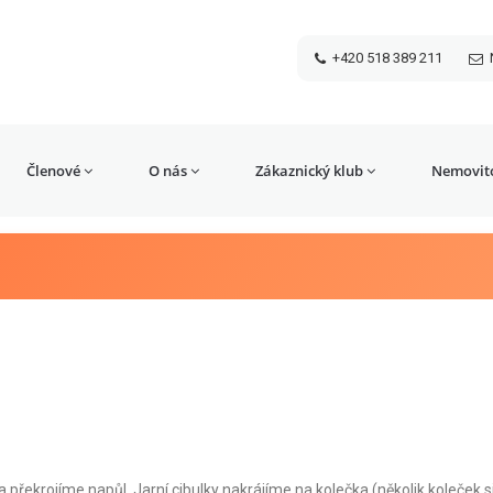
+420 518 389 211
Členové
O nás
Zákaznický klub
Nemovito
překrojíme napůl. Jarní cibulky nakrájíme na kolečka (několik koleček s