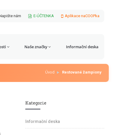
Napište nám
E-ÚČTENKA
Aplikace naCOOPka
sti
Naše značky
Informační deska
Úvod
Restované žampiony
Kategorie
Informační deska
i