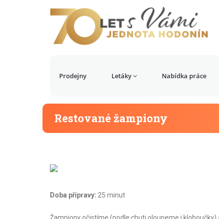
Prodejny
Letáky
Nabídka práce
Restované žampiony
Doba přípravy:
25 minut
Žampiony očistíme (podle chuti oloupeme i kloboučky) a 