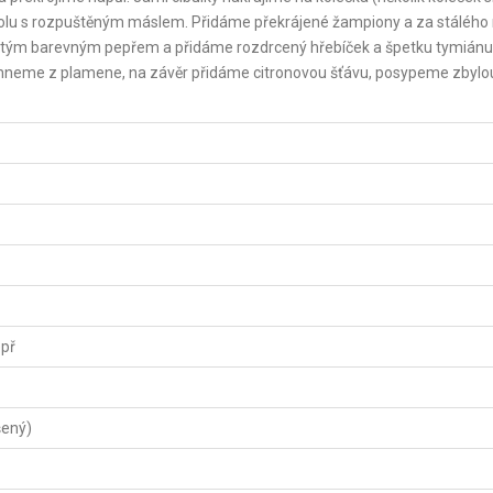
polu s rozpuštěným máslem. Přidáme překrájené žampiony a za stálého
letým barevným pepřem a přidáme rozdrcený hřebíček a špetku tymiánu
áhneme z plamene, na závěr přidáme citronovou šťávu, posypeme zbylou
epř
šený)