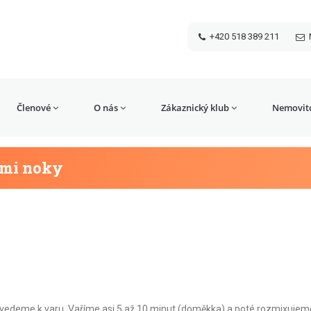
+420 518 389 211
Členové
O nás
Zákaznický klub
Nemovito
ými noky
vedeme k varu. Vaříme asi 5 až 10 minut (doměkka) a poté rozmixujem