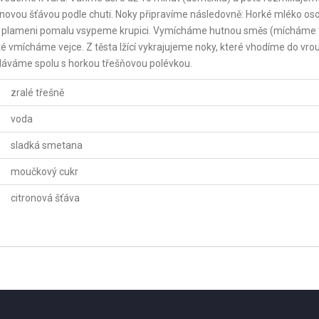
novou šťávou podle chuti. Noky připravíme následovně: Horké mléko oso
m plameni pomalu vsypeme krupici. Vymícháme hutnou směs (mícháme 
té vmícháme vejce. Z těsta lžící vykrajujeme noky, které vhodíme do vro
dáváme spolu s horkou třešňovou polévkou.
zralé třešně
voda
sladká smetana
moučkový cukr
citronová šťáva