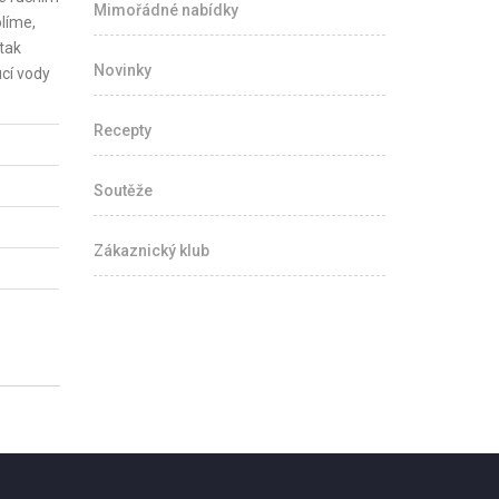
Mimořádné nabídky
líme,
tak
Novinky
ucí vody
Recepty
Soutěže
Zákaznický klub