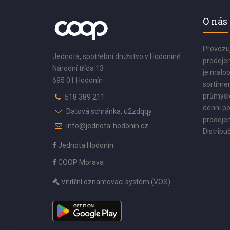
O nás
Provozu
Jednota, spotřební družstvo v Hodoníně
prodejen
Národní třída 13
je maloo
695 01 Hodonín
sortimen
průmyslo
518 389 211
denní po
Datová schránka: u2zdqqy
prodejen
info@jednota-hodonin.cz
Distribuč
Jednota Hodonín
COOP Morava
Vnitřní oznamovací systém (VOS)