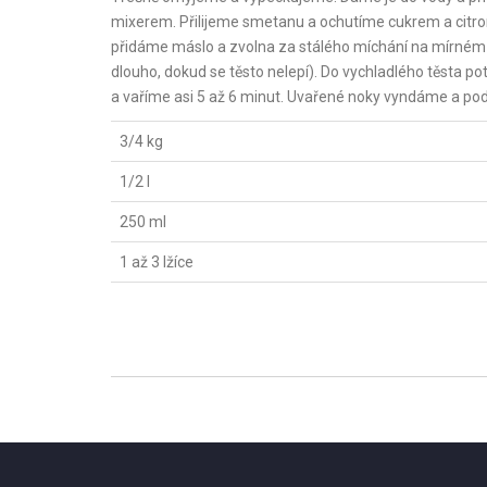
mixerem. Přilijeme smetanu a ochutíme cukrem a citro
přidáme máslo a zvolna za stálého míchání na mírné
dlouho, dokud se těsto nelepí). Do vychladlého těsta po
a vaříme asi 5 až 6 minut. Uvařené noky vyndáme a po
3/4 kg
1/2 l
250 ml
1 až 3 lžíce