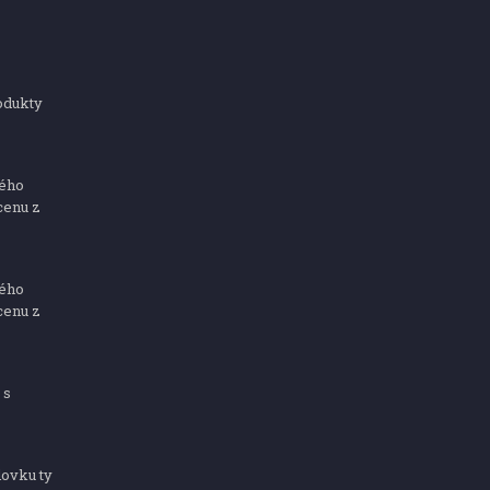
odukty
ného
cenu z
ného
cenu z
 s
dovku ty