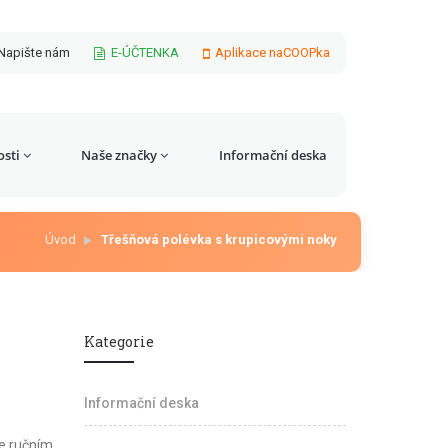
Napište nám
E-ÚČTENKA
Aplikace naCOOPka
sti
Naše značky
Informační deska
Úvod
Třešňová polévka s krupicovými noky
Kategorie
Informační deska
e ručním