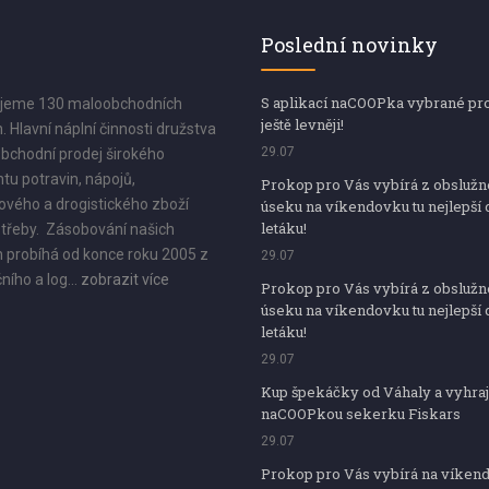
Poslední novinky
S aplikací naCOOPka vybrané pr
jeme 130 maloobchodních
ještě levněji!
. Hlavní náplní činnosti družstva
29.07
bchodní prodej širokého
tu potravin, nápojů,
Prokop pro Vás vybírá z obsluž
vého a drogistického zboží
úseku na víkendovku tu nejlepší 
letáku!
třeby. Zásobování našich
 probíhá od konce roku 2005 z
29.07
ního a log...
zobrazit více
Prokop pro Vás vybírá z obsluž
úseku na víkendovku tu nejlepší 
letáku!
29.07
Kup špekáčky od Váhaly a vyhraj
naCOOPkou sekerku Fiskars
29.07
Prokop pro Vás vybírá na víken