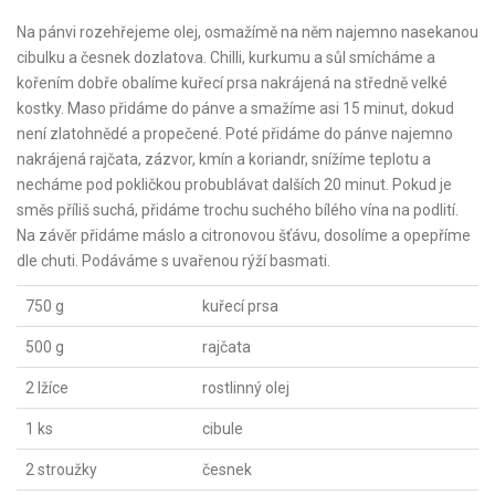
Na pánvi rozehřejeme olej, osmažímě na něm najemno nasekanou
cibulku a česnek dozlatova. Chilli, kurkumu a sůl smícháme a
kořením dobře obalíme kuřecí prsa nakrájená na středně velké
kostky. Maso přidáme do pánve a smažíme asi 15 minut, dokud
není zlatohnědé a propečené. Poté přidáme do pánve najemno
nakrájená rajčata, zázvor, kmín a koriandr, snížíme teplotu a
necháme pod pokličkou probublávat dalších 20 minut. Pokud je
směs příliš suchá, přidáme trochu suchého bílého vína na podlití.
Na závěr přidáme máslo a citronovou šťávu, dosolíme a opepříme
dle chuti. Podáváme s uvařenou rýží basmati.
750 g
kuřecí prsa
500 g
rajčata
2 lžíce
rostlinný olej
1 ks
cibule
2 stroužky
česnek