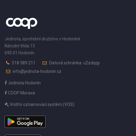
Jednota, spotřební družstvo v Hodoníně
Národní třída 13
695 01 Hodonín
518 389 211
Datová schránka: u2zdqqy
info@jednota-hodonin.cz
Jednota Hodonín
COOP Morava
Vnitřní oznamovací systém (VOS)