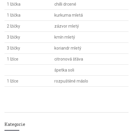
1 lžička
chilli drcené
1 lžička
kurkuma mletá
2 lžičky
zázvor mletý
3 lžičky
kmín mletý
3 lžičky
koriandr mletý
1 lžíce
citronová šťáva
špetka soli
1 lžíce
rozpuštěné máslo
Kategorie