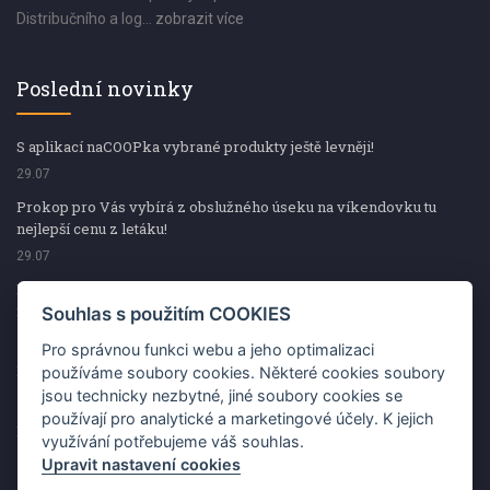
Distribučního a log...
zobrazit více
Poslední novinky
S aplikací naCOOPka vybrané produkty ještě levněji!
29.07
Prokop pro Vás vybírá z obslužného úseku na víkendovku tu
nejlepší cenu z letáku!
29.07
Prokop pro Vás vybírá z obslužného úseku na víkendovku tu
nejlepší cenu z letáku!
Souhlas s použitím COOKIES
29.07
Pro správnou funkci webu a jeho optimalizaci
Kup špekáčky od Váhaly a vyhraj s naCOOPkou sekerku Fiskars
používáme soubory cookies. Některé cookies soubory
jsou technicky nezbytné, jiné soubory cookies se
29.07
používají pro analytické a marketingové účely. K jejich
Prokop pro Vás vybírá na víkendovku ty nejlepší ceny z letáku!
využívání potřebujeme váš souhlas.
29.07
Upravit nastavení cookies