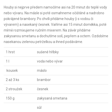
Houby si nejprve předem namočíme asi na 20 minut do teplé vody
nebo vývaru. Na másle si poté osmahneme očištěné a nadrobno
pokrájené brambory. Po chvíli přidáme houby (i s vodou či
vývarem) a nasekaný česnek. Vaříme asi 15 minut doměkka, poté
mírně rozmixujeme ručním mixerem. Na závěr přidáme
zakysanou smetanu a dochutíme solí, pepřem a octem. Ozdobíme
nasekanou zelenou petrželkou a ihned podáváme.
1 hrst
sušené hříbky
1 l
voda nebo vývar
kousek
máslo
2 až 3 ks
brambor
2 stroužek
česnek
150 g
zakysaná smetana
sůl