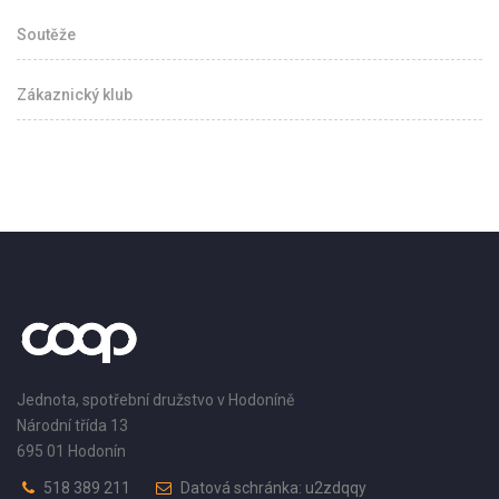
Soutěže
Zákaznický klub
Jednota, spotřební družstvo v Hodoníně
Národní třída 13
695 01 Hodonín
518 389 211
Datová schránka: u2zdqqy