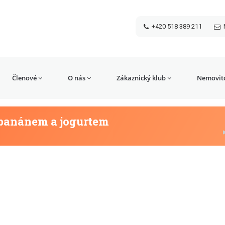
+420 518 389 211
Členové
O nás
Zákaznický klub
Nemovito
 banánem a jogurtem