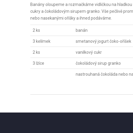
Banány oloupeme a rozmačkáme vidličkou na hladkou p
cukry a čokoládovým sirupem granko. Vše pečlivě pr
nebo nasekanými oříšky a ihned podáváme.
2 ks
banán
3 kelímek
smetanový jogurt čoko-oříšek
2 ks
vanilkový cukr
3 lžíce
čokoládový sirup granko
nastrouhaná čokoláda nebo na