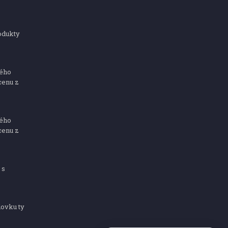
odukty
ného
cenu z
ného
cenu z
 s
dovku ty