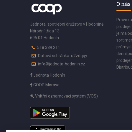
O nás
Provozu
Jednota, spotřební družstvo v Hodoníně
prodejen
Národní třída 13
je maloo
695 01 Hodonín
sortimen
průmyslo
518 389 211
denní po
Datová schránka: u2zdqqy
prodejen
info@jednota-hodonin.cz
Distribuč
Jednota Hodonín
COOP Morava
Vnitřní oznamovací systém (VOS)