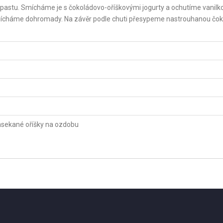
astu. Smícháme je s čokoládovo-oříškovými jogurty a ochutíme vanilk
omícháme dohromady. Na závěr podle chuti přesypeme nastrouhanou čo
sekané oříšky na ozdobu