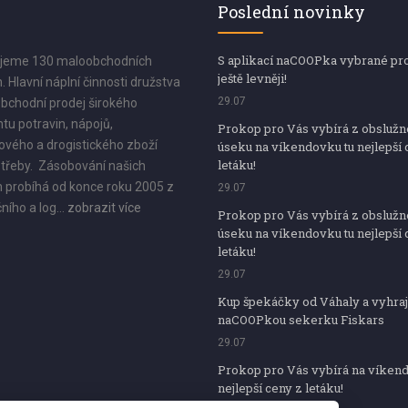
Poslední novinky
S aplikací naCOOPka vybrané pr
jeme 130 maloobchodních
ještě levněji!
. Hlavní náplní činnosti družstva
29.07
bchodní prodej širokého
tu potravin, nápojů,
Prokop pro Vás vybírá z obsluž
vého a drogistického zboží
úseku na víkendovku tu nejlepší 
letáku!
třeby. Zásobování našich
 probíhá od konce roku 2005 z
29.07
ního a log...
zobrazit více
Prokop pro Vás vybírá z obsluž
úseku na víkendovku tu nejlepší 
letáku!
29.07
Kup špekáčky od Váhaly a vyhraj
naCOOPkou sekerku Fiskars
29.07
Prokop pro Vás vybírá na víken
nejlepší ceny z letáku!