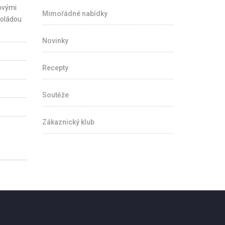
ovými
Mimořádné nabídky
koládou
Novinky
Recepty
Soutěže
Zákaznický klub