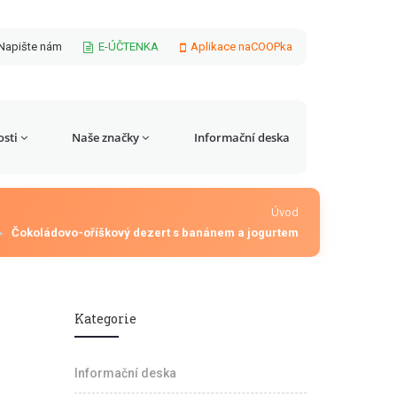
Napište nám
E-ÚČTENKA
Aplikace naCOOPka
sti
Naše značky
Informační deska
Úvod
Čokoládovo-oříškový dezert s banánem a jogurtem
Kategorie
Informační deska