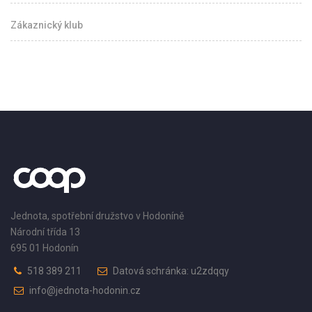
Zákaznický klub
Jednota, spotřební družstvo v Hodoníně
Národní třída 13
695 01 Hodonín
518 389 211
Datová schránka: u2zdqqy
info@jednota-hodonin.cz