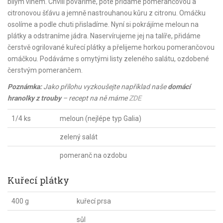
bílým vínem. Chvíli povaříme, poté přidáme pomerančovou a
citronovou šťávu a jemně nastrouhanou kůru z citronu. Omáčku
osolíme a podle chuti přisladíme. Nyní si pokrájíme meloun na
plátky a odstraníme jádra. Naservírujeme jej na talíře, přidáme
čerstvě ogrilované kuřecí plátky a přelijeme horkou pomerančovou
omáčkou. Podáváme s omytými listy zeleného salátu, ozdobené
čerstvým pomerančem.
Poznámka:
Jako přílohu vyzkoušejte například naše
domácí
hranolky z trouby
– recept na ně máme
ZDE
1/4 ks
meloun (nejlépe typ Galia)
zelený salát
pomeranč na ozdobu
Kuřecí plátky
400 g
kuřecí prsa
sůl