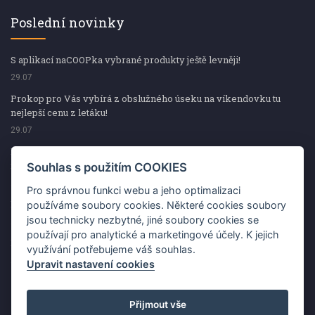
Poslední novinky
S aplikací naCOOPka vybrané produkty ještě levněji!
29.07
Prokop pro Vás vybírá z obslužného úseku na víkendovku tu
nejlepší cenu z letáku!
29.07
Prokop pro Vás vybírá z obslužného úseku na víkendovku tu
nejlepší cenu z letáku!
Souhlas s použitím COOKIES
29.07
Pro správnou funkci webu a jeho optimalizaci
Kup špekáčky od Váhaly a vyhraj s naCOOPkou sekerku Fiskars
používáme soubory cookies. Některé cookies soubory
jsou technicky nezbytné, jiné soubory cookies se
29.07
používají pro analytické a marketingové účely. K jejich
Prokop pro Vás vybírá na víkendovku ty nejlepší ceny z letáku!
využívání potřebujeme váš souhlas.
29.07
Upravit nastavení cookies
Přijmout vše