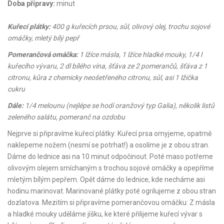
Doba přípravy:
minut
Kuřecí plátky:
400 g kuřecích prsou, sůl, olivový olej, trochu sojové
omáčky, mletý bílý pepř
Pomerančová omáčka:
1 lžíce másla, 1 lžíce hladké mouky, 1/4 l
kuřecího vývaru, 2 dl bílého vína, šťáva ze 2 pomerančů, šťáva z 1
citronu, kůra z chemicky neošetřeného citronu, sůl, asi 1 lžička
cukru
Dále:
1/4 melounu (nejlépe se hodí oranžový typ Galia), několik listů
zeleného salátu, pomeranč na ozdobu
Nejprve si připravíme kuřecí plátky: Kuřecí prsa omyjeme, opatrně
naklepeme nožem (nesmí se potrhat!) a osolíme je z obou stran.
Dáme do lednice asi na 10 minut odpočinout. Poté maso potřeme
olivovým olejem smíchaným s trochou sojové omáčky a opepříme
mletým bílým pepřem. Opět dáme do lednice, kde necháme asi
hodinu marinovat. Marinované plátky poté ogrilujeme z obou stran
dozlatova. Mezitím si připravíme pomerančovou omáčku: Z másla
a hladké mouky uděláme jíšku, ke které přilijeme kuřecí vývar s