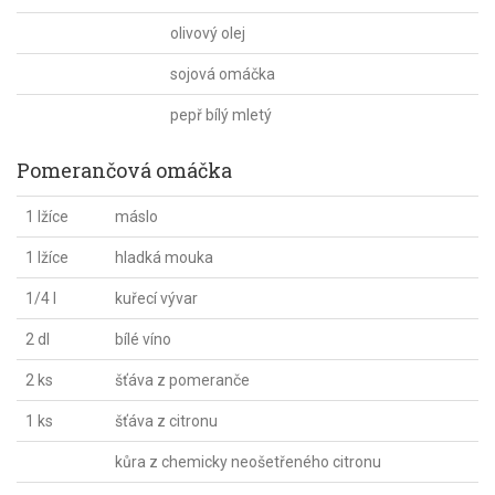
olivový olej
sojová omáčka
pepř bílý mletý
Pomerančová omáčka
1 lžíce
máslo
1 lžíce
hladká mouka
1/4 l
kuřecí vývar
2 dl
bílé víno
2 ks
šťáva z pomeranče
1 ks
šťáva z citronu
kůra z chemicky neošetřeného citronu