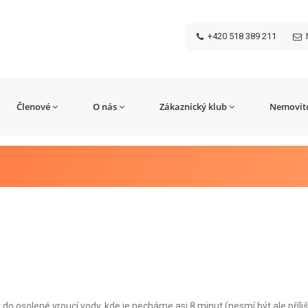
+420 518 389 211
Členové
O nás
Zákaznický klub
Nemovito
o osolené vroucí vody, kde je necháme asi 8 minut (nesmí být ale příli