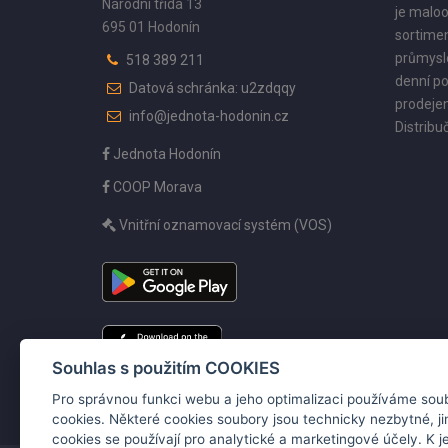
Národní třída 13
je maloo
695 01 Hodonín
sortimen
průmyslo
518 389 211
denní po
Datová schránka: u2zdqqy
prodejen
info@jednota-hodonin.cz
Distribuč
Jednota Hodonín
COOP Morava
Vnitřní oznamovací systém (VOS)
Souhlas s použitím COOKIES
Pro správnou funkci webu a jeho optimalizaci používáme sou
cookies. Některé cookies soubory jsou technicky nezbytné, j
cookies se používají pro analytické a marketingové účely. K je