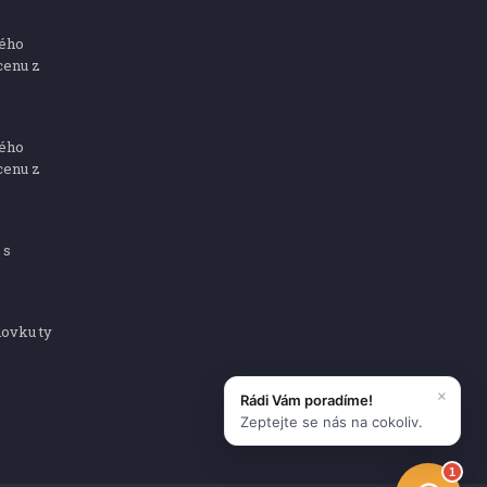
ného
cenu z
ného
cenu z
 s
dovku ty