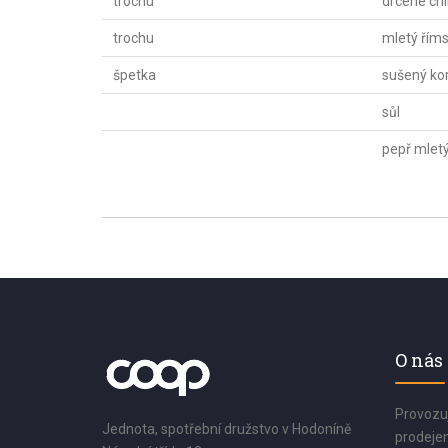
trochu
drcené chi
trochu
mletý řím
špetka
sušený ko
sůl
pepř mlet
O nás
Provozu
Jednota, spotřební družstvo v Hodoníně
prodejen