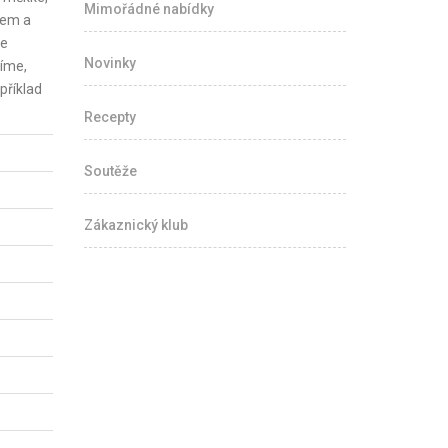
Mimořádné nabídky
jem a
me
Novinky
líme,
příklad
Recepty
Soutěže
Zákaznický klub