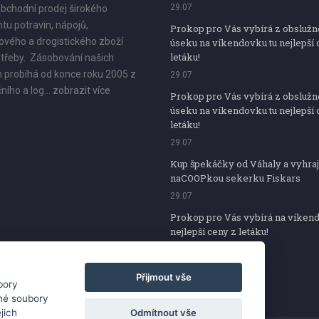
29.07
bchodní prodej širokého
tu potravin, nápojů,
Prokop pro Vás vybírá z obsluž
vého a drogistického zboží
úseku na víkendovku tu nejlepší 
letáku!
třeby. Zásobování našich
 probíhá od konce roku 2005 z
29.07
ního a log...
zobrazit více
Prokop pro Vás vybírá z obsluž
úseku na víkendovku tu nejlepší 
letáku!
29.07
Kup špekáčky od Váhaly a vyhraj
naCOOPkou sekerku Fiskars
29.07
Prokop pro Vás vybírá na víken
nejlepší ceny z letáku!
29.07
Přijmout vše
bory
iné soubory
Odmítnout vše
jich