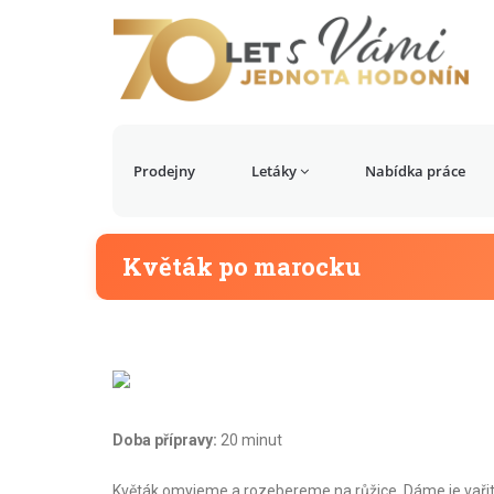
Prodejny
Letáky
Nabídka práce
Květák po marocku
Doba přípravy:
20 minut
Květák omyjeme a rozebereme na růžice. Dáme je vařit d