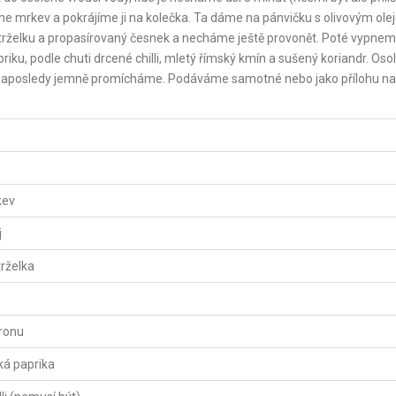
e mrkev a pokrájíme ji na kolečka. Ta dáme na pánvičku s olivovým ole
trželku a propasírovaný česnek a necháme ještě provonět. Poté vypne
iku, podle chuti drcené chilli, mletý římský kmín a sušený koriandr. Oso
naposledy jemně promícháme. Podáváme samotné nebo jako přílohu na
kev
j
rželka
tronu
ká paprika