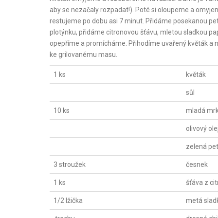
aby se nezačaly rozpadat!). Poté si oloupeme a omyjem
restujeme po dobu asi 7 minut. Přidáme posekanou pe
plotýnku, přidáme citronovou šťávu, mletou sladkou papr
opepříme a promícháme. Přihodíme uvařený květák a 
ke grilovanému masu.
1 ks
květák
sůl
10 ks
mladá mr
olivový ole
zelená pet
3 stroužek
česnek
1 ks
šťáva z ci
1/2 lžička
metá slad