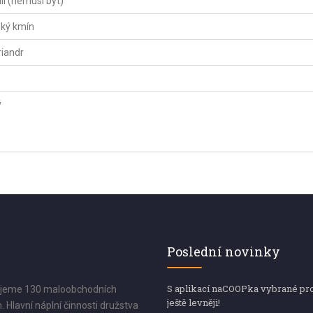
lli (nemusí být)
ský kmín
riandr
ý
Poslední novinky
S aplikací naCOOPka vybrané pr
jeme 130 maloobchodních
ještě levněji!
. Hlavní náplní činnosti družstva