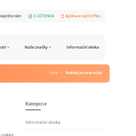
Napište nám
E-ÚČTENKA
Aplikace naCOOPka
sti
Naše značky
Informační deska
Úvod
Květák po marocku
Kategorie
Informační deska
š měkké,