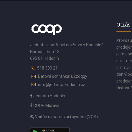
O nás
Provozu
Jednota, spotřební družstvo v Hodoníně
prodejen
Národní třída 13
je maloo
695 01 Hodonín
sortimen
průmyslo
518 389 211
denní po
Datová schránka: u2zdqqy
prodejen
info@jednota-hodonin.cz
Distribuč
Jednota Hodonín
COOP Morava
Vnitřní oznamovací systém (VOS)