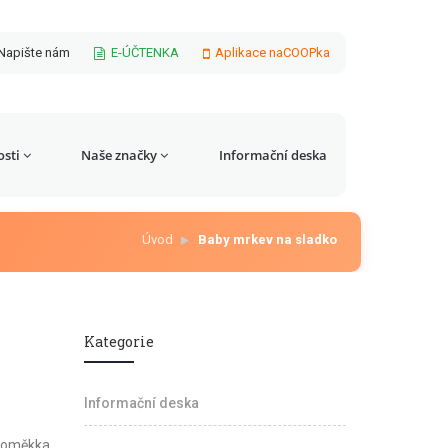
Napište nám
E-ÚČTENKA
Aplikace naCOOPka
sti
Naše značky
Informační deska
Úvod
Baby mrkev na sladko
Kategorie
Informační deska
doměkka.