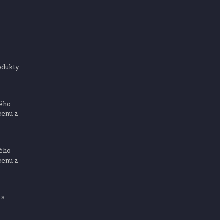
odukty
ného
cenu z
ného
cenu z
 s