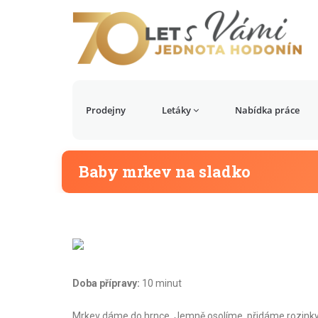
Prodejny
Letáky
Nabídka práce
Baby mrkev na sladko
Doba přípravy:
10 minut
Mrkev dáme do hrnce. Jemně osolíme, přidáme rozinky