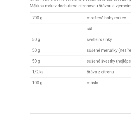
Měkkou mrkev dochutíme citronovou šťávou a zjemním
700 g
mražená baby mrkev
sůl
50 g
světlé rozinky
50 g
sušené meruňky (nesíř
50 g
sušené švestky (nejlépe
1/2 ks
šťáva z citronu
100 g
máslo