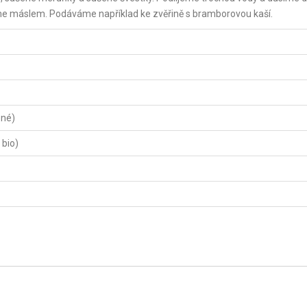
e máslem. Podáváme například ke zvěřině s bramborovou kaší.
ené)
 bio)