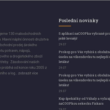
Poslední novinky
S aplikací naCOOPka vybrané pr
jeme 130 maloobchodních
ještě levněji!
. Hlavní náplní činnosti družstva
29.07
bchodní prodej širokého
tu potravin, nápojů,
Prokop pro Vás vybírá z obsluž
vého a drogistického zboží
úseku na víkendovku tu nejlepší 
letáku!
třeby. Zásobování našich
 probíhá od konce roku 2005 z
29.07
ního a log...
zobrazit více
Prokop pro Vás vybírá z obsluž
úseku na víkendovku tu nejlepší 
letáku!
29.07
Kup špekáčky od Váhaly a vyhraj
naCOOPkou sekerku Fiskars
29.07