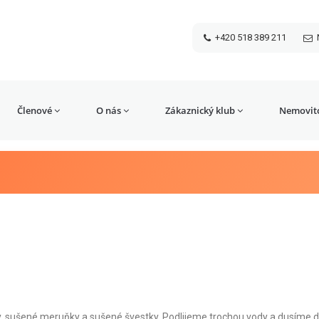
+420 518 389 211
Členové
O nás
Zákaznický klub
Nemovito
, sušené meruňky a sušené švestky. Podlijeme trochou vody a dusíme 