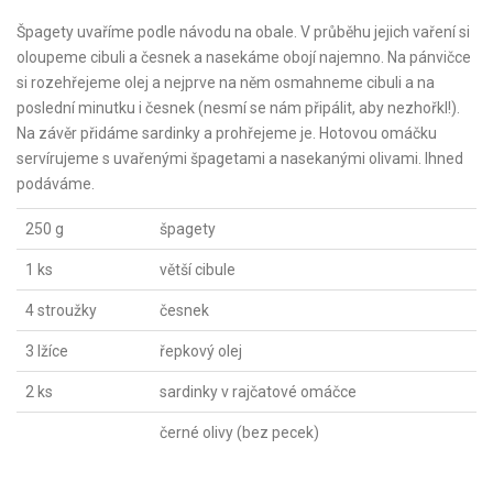
Špagety uvaříme podle návodu na obale. V průběhu jejich vaření si
oloupeme cibuli a česnek a nasekáme obojí najemno. Na pánvičce
si rozehřejeme olej a nejprve na něm osmahneme cibuli a na
poslední minutku i česnek (nesmí se nám připálit, aby nezhořkl!).
Na závěr přidáme sardinky a prohřejeme je. Hotovou omáčku
servírujeme s uvařenými špagetami a nasekanými olivami. Ihned
podáváme.
250 g
špagety
1 ks
větší cibule
4 stroužky
česnek
3 lžíce
řepkový olej
2 ks
sardinky v rajčatové omáčce
černé olivy (bez pecek)