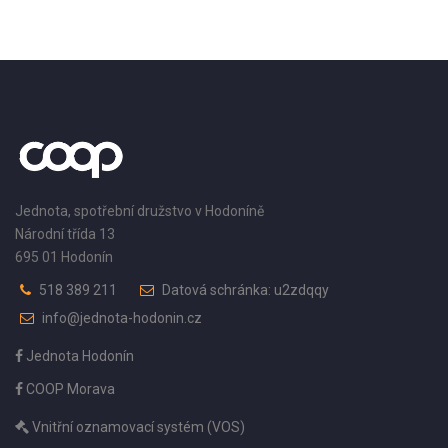
Jednota, spotřební družstvo v Hodoníně
Národní třída 13
695 01 Hodonín
518 389 211
Datová schránka: u2zdqqy
info@jednota-hodonin.cz
Jednota Hodonín
COOP Morava
Vnitřní oznamovací systém (VOS)