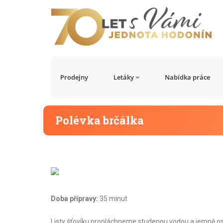
Prodejny
Letáky
Nabídka práce
Polévka brčálka
Doba přípravy:
35 minut
Listy šťovíku propláchneme studenou vodou a jemně osuš