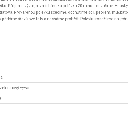
jíšku. Přilijeme vývar, rozmícháme a polévku 20 minut provaříme. Housky
ozlatova. Provařenou polévku scedíme, dochutíme solí, pepřem, mušká
 přidáme šťovíkové listy a necháme prohřát. Polévku rozdělíme na jedno
ka
zeleninový vývar
a