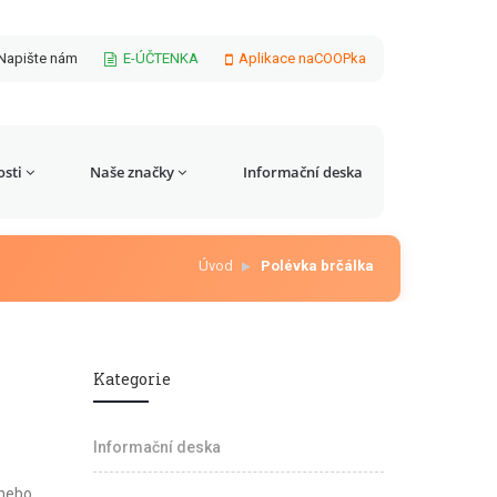
Napište nám
E-ÚČTENKA
Aplikace naCOOPka
sti
Naše značky
Informační deska
Úvod
Polévka brčálka
Kategorie
Informační deska
 nebo