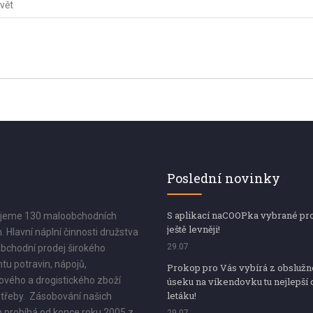
vět
Poslední novinky
S aplikací naCOOPka vybrané pr
jeme 130 maloobchodních
ještě levněji!
. Hlavní náplní činnosti družstva
29.07
bchodní prodej širokého
tu potravin, nápojů,
Prokop pro Vás vybírá z obsluž
vého a drogistického zboží
úseku na víkendovku tu nejlepší 
letáku!
třeby. Zásobování našich
 probíhá od konce roku 2005 z