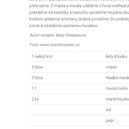
překrojíme. Z másla a mouky uděláme v hrnci světlejší 
pokrájíme na kostičky a nasucho opražíme na pánvi d
květem, přilijeme smetanu, krátce povaříme. Do polévky
porce a ozdobíme opečenou houskou.
Autor receptu: Ilona Smetanová
Foto: www.czechtourism.cz
1 velká hrst
listy šťovíku
3 lžíce
máslo
3 lžíce
hladká mou
1 l
hovězí nebo 
2 ks
starší housk
sůl
pepř