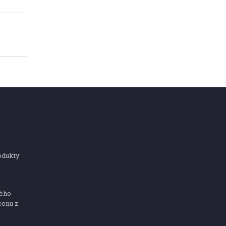
odukty
ného
cenu z