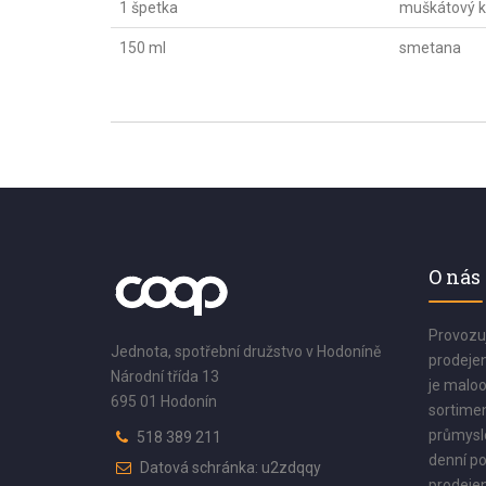
1 špetka
muškátový k
150 ml
smetana
O nás
Provozu
Jednota, spotřební družstvo v Hodoníně
prodejen
Národní třída 13
je maloo
695 01 Hodonín
sortimen
průmyslo
518 389 211
denní po
Datová schránka: u2zdqqy
prodejen