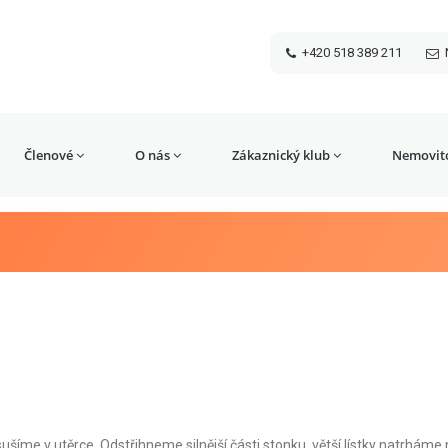
+420 518 389 211
Členové
O nás
Zákaznický klub
Nemovito
íme v utěrce. Odstřihneme silnější části stonku, větší lístky natrháme