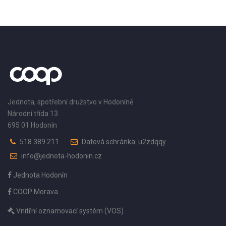
Jednota, spotřební družstvo v Hodoníně
Národní třída 13
695 01 Hodonín
518 389 211
Datová schránka: u2zdqqy
info@jednota-hodonin.cz
Jednota Hodonín
COOP Morava
Vnitřní oznamovací systém (VOS)