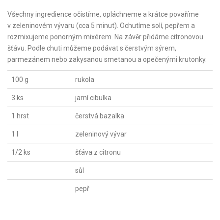
Všechny ingredience očistíme, opláchneme a krátce povaříme
v zeleninovém vývaru (cca 5 minut). Ochutíme solí, pepřem a
rozmixujeme ponorným mixérem. Na závěr přidáme citronovou
šťávu. Podle chuti můžeme podávat s čerstvým sýrem,
parmezánem nebo zakysanou smetanou a opečenými krutonky.
100 g
rukola
3 ks
jarní cibulka
1 hrst
čerstvá bazalka
1 l
zeleninový vývar
1/2 ks
šťáva z citronu
sůl
pepř