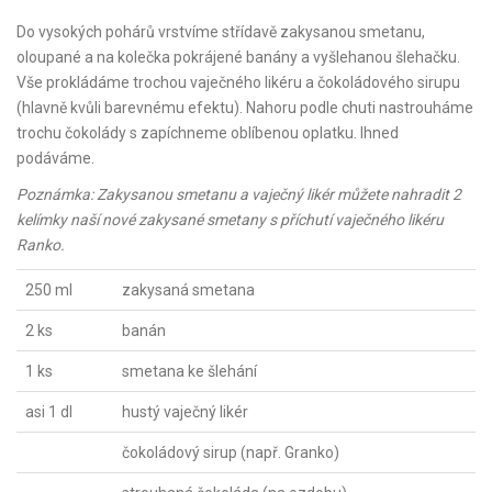
Do vysokých pohárů vrstvíme střídavě zakysanou smetanu,
oloupané a na kolečka pokrájené banány a vyšlehanou šlehačku.
Vše prokládáme trochou vaječného likéru a čokoládového sirupu
(hlavně kvůli barevnému efektu). Nahoru podle chuti nastrouháme
trochu čokolády s zapíchneme oblíbenou oplatku. Ihned
podáváme.
Poznámka: Zakysanou smetanu a vaječný likér můžete nahradit 2
kelímky naší nové zakysané smetany s příchutí vaječného likéru
Ranko.
250 ml
zakysaná smetana
2 ks
banán
1 ks
smetana ke šlehání
asi 1 dl
hustý vaječný likér
čokoládový sirup (např. Granko)