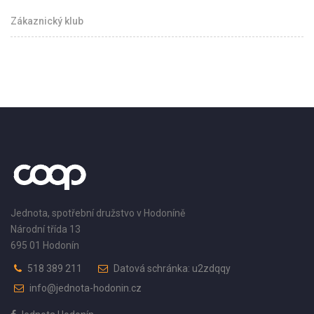
Zákaznický klub
Jednota, spotřební družstvo v Hodoníně
Národní třída 13
695 01 Hodonín
518 389 211
Datová schránka: u2zdqqy
info@jednota-hodonin.cz