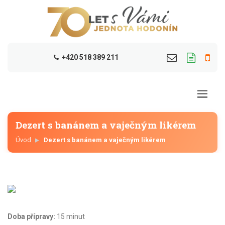
+420 518 389 211
Dezert s banánem a vaječným likérem
Úvod
Dezert s banánem a vaječným likérem
Doba přípravy:
15 minut