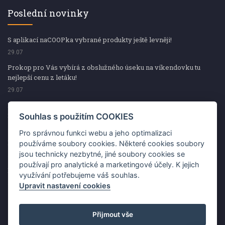
Poslední novinky
S aplikací naCOOPka vybrané produkty ještě levněji!
29.07
Prokop pro Vás vybírá z obslužného úseku na víkendovku tu
nejlepší cenu z letáku!
29.07
Prokop pro Vás vybírá z obslužného úseku na víkendovku tu
nejlepší cenu z letáku!
Souhlas s použitím COOKIES
29.07
Pro správnou funkci webu a jeho optimalizaci
Kup špekáčky od Váhaly a vyhraj s naCOOPkou sekerku Fiskars
používáme soubory cookies. Některé cookies soubory
jsou technicky nezbytné, jiné soubory cookies se
29.07
používají pro analytické a marketingové účely. K jejich
Prokop pro Vás vybírá na víkendovku ty nejlepší ceny z letáku!
využívání potřebujeme váš souhlas.
29.07
Upravit nastavení cookies
Přijmout vše