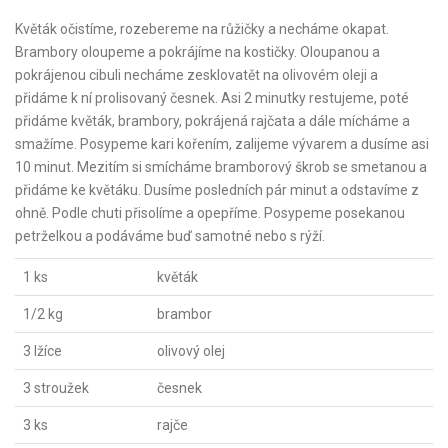
Květák očistíme, rozebereme na růžičky a necháme okapat.
Brambory oloupeme a pokrájíme na kostičky. Oloupanou a
pokrájenou cibuli necháme zesklovatět na olivovém oleji a
přidáme k ní prolisovaný česnek. Asi 2 minutky restujeme, poté
přidáme květák, brambory, pokrájená rajčata a dále mícháme a
smažíme. Posypeme kari kořením, zalijeme vývarem a dusíme asi
10 minut. Mezitím si smícháme bramborový škrob se smetanou a
přidáme ke květáku. Dusíme posledních pár minut a odstavíme z
ohně. Podle chuti přisolíme a opepříme. Posypeme posekanou
petrželkou a podáváme buď samotné nebo s rýží.
1 ks
květák
1/2 kg
brambor
3 lžíce
olivový olej
3 stroužek
česnek
3 ks
rajče