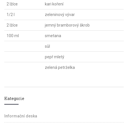
2 lžíce
kari koření
1/2 l
zeleninový vývar
2 lžíce
jemný bramborový škrob
100 ml
smetana
sůl
pepř mletý
zelená petrželka
Kategorie
Informační deska