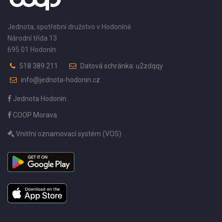
Jednota, spotřební družstvo v Hodoníně
Národní třída 13
695 01 Hodonín
518 389 211
Datová schránka: u2zdqqy
info@jednota-hodonin.cz
Jednota Hodonín
COOP Morava
Vnitřní oznamovací systém (VOS)