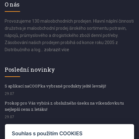
O nás
Provozujeme 130 maloobchodních prodejen. Hlavní náplní činnosti
družstva je maloobchodní prodej širokého sortimentu potravin,
nápojů, průmyslového a drogistického zboží denní potřeby.
Zásobování našich prodejen probíhá od konce roku 2005 z
Distribučního a log...
zobrazit více
Poslední novinky
S aplikací naCOOPka vybrané produkty ještě levněji!
29.07
Prokop pro Vás vybírá z obslužného úseku na víkendovku tu
nejlepší cenu z letáku!
29.07
Prokop pro Vás vybírá z obslužného úseku na víkendovku tu
nejlepší cenu z letáku!
Souhlas s použitím COOKIES