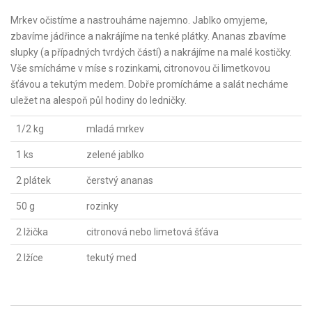
Mrkev očistíme a nastrouháme najemno. Jablko omyjeme,
zbavíme jádřince a nakrájíme na tenké plátky. Ananas zbavíme
slupky (a případných tvrdých částí) a nakrájíme na malé kostičky.
Vše smícháme v míse s rozinkami, citronovou či limetkovou
šťávou a tekutým medem. Dobře promícháme a salát necháme
uležet na alespoň půl hodiny do ledničky.
1/2 kg
mladá mrkev
1 ks
zelené jablko
2 plátek
čerstvý ananas
50 g
rozinky
2 lžička
citronová nebo limetová šťáva
2 lžíce
tekutý med