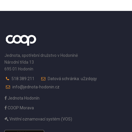
Jednota, spotřební družstvo v Hodoníně
Národní třída 13
695 01 Hodonín
518 389 211
Datová schránka: u2zdqqy
info@jednota-hodonin.cz
Jednota Hodonín
COOP Morava
Vnitřní oznamovací systém (VOS)