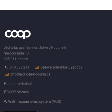
Jednota, spotřební družstvo v Hodoníně
Národní třída 13
695 01 Hodonín
518 389 211
Datová schránka: u2zdqqy
info@jednota-hodonin.cz
Jednota Hodonín
COOP Morava
Vnitřní oznamovací systém (VOS)