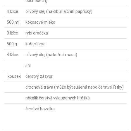
obchodech)
4 lžíce
olivový olej (na cibuli a chilli papričky)
500 ml
kokosové mléko
3 lžíce
rybí omáčka
500 g
kuřecí prsa
4 lžíce
olivový olej (na kuřecí maso)
sůl
kousek
čerstvý zázvor
citronová tráva (může být sušená nebo čerstvé lístky)
několik čerstvě vyloupaných hrášků
čerstvá bazalka