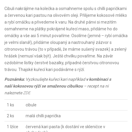
Cibuli nakrájíme na kolečka a osmahneme spolu s chilli papričkami
a červenou kari pastou na olivovém oleji. Přilijeme kokosové mléko
a rybí omáčku a přivedeme k varu. Na druhé pánvi si mezitím
osmahneme na plátky pokrájené kuřecí maso, přidáme ho do
omáčky a vše asi 5 minut povaříme. Osolíme (jemně – rybí omáčka
je velmi slaná!), přidáme oloupaný a nastrouhaný zázvor s
citronovou trávou (to v případě, že máme sušený svazek) a zelený
hrášek (nemusí však být). Ještě chvilku povaříme. Na závěr
ozdobíme lístky čerstvé bazalky, případně čerstvou citronovou
trávou. Thajské kuřecí kari podáváme s rýží.
Poznámka:
Vyzkoušejte kuřecí kari například
v kombinaci s
naší kokosovou rýží se smaženou cibulkou
– recept na ni
naleznete
ZDE
1 ks
cibule
2 ks
malá chilli paprička
1 lžíce
červená kari pasta (k dostání ve skleničce v