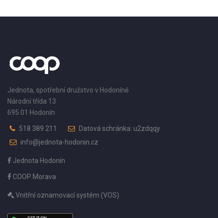
Jednota, spotřební družstvo v Hodoníně
Národní třída 13
695 01 Hodonín
518 389 211
Datová schránka: u2zdqqy
info@jednota-hodonin.cz
Jednota Hodonín
COOP Morava
Vnitřní oznamovací systém (VOS)