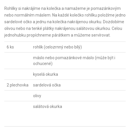
Rohlíky si nakrájíme na kolečka a namažeme je pomazánkovým
nebo normálním máslem. Na každé kolečko rohlíku položíme jedno
sardelové očko a jednu na kolečka nakrájenou okurku. Dozdobíme
olivou nebo na tenké plátky nakrájenou salátovou okurkou. Celou
jednohubku propíchneme párátkem a můžeme servírovat.
6 ks
rohlík (celozrnný nebo bílý)
máslo nebo pomazánkové máslo (může být i
ochucené)
kyselá okurka
2 plechovka
sardelová očka
olivy
salátová okurka