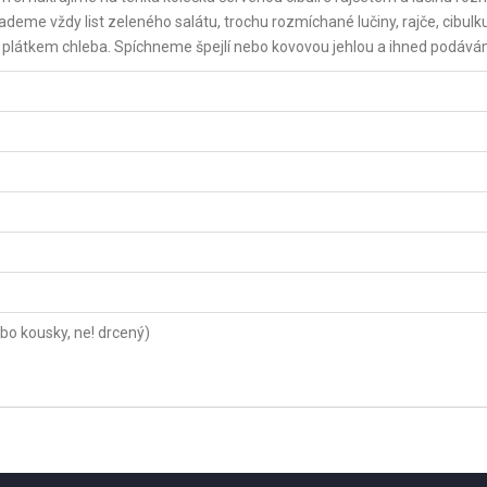
deme vždy list zeleného salátu, trochu rozmíchané lučiny, rajče, cibulku
 plátkem chleba. Spíchneme špejlí nebo kovovou jehlou a ihned podává
ebo kousky, ne! drcený)