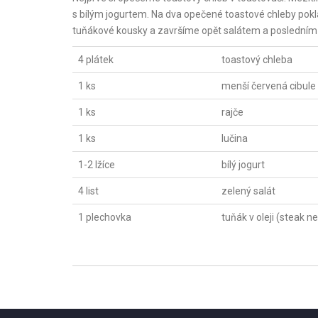
s bílým jogurtem. Na dva opečené toastové chleby pokla
tuňákové kousky a završíme opět salátem a posledním
4 plátek
toastový chleba
1 ks
menší červená cibule
1 ks
rajče
1 ks
lučina
1-2 lžíce
bílý jogurt
4 list
zelený salát
1 plechovka
tuňák v oleji (steak n