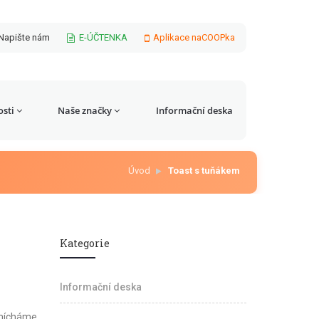
Napište nám
E-ÚČTENKA
Aplikace naCOOPka
sti
Naše značky
Informační deska
Úvod
Toast s tuňákem
Kategorie
Informační deska
ozmícháme