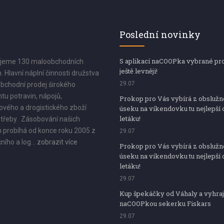
Poslední novinky
S aplikací naCOOPka vybrané pr
jeme 130 maloobchodních
ještě levněji!
. Hlavní náplní činnosti družstva
29.07
bchodní prodej širokého
tu potravin, nápojů,
Prokop pro Vás vybírá z obsluž
vého a drogistického zboží
úseku na víkendovku tu nejlepší 
letáku!
třeby. Zásobování našich
 probíhá od konce roku 2005 z
29.07
ního a log...
zobrazit více
Prokop pro Vás vybírá z obsluž
úseku na víkendovku tu nejlepší 
letáku!
29.07
Kup špekáčky od Váhaly a vyhraj
naCOOPkou sekerku Fiskars
29.07