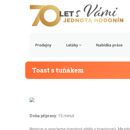
Prodejny
Letáky
Nabídka práce
Toast s tuňákem
Doba přípravy:
15 minut
Nejprve si opečeme toastový chléb v toastovači. Mezit