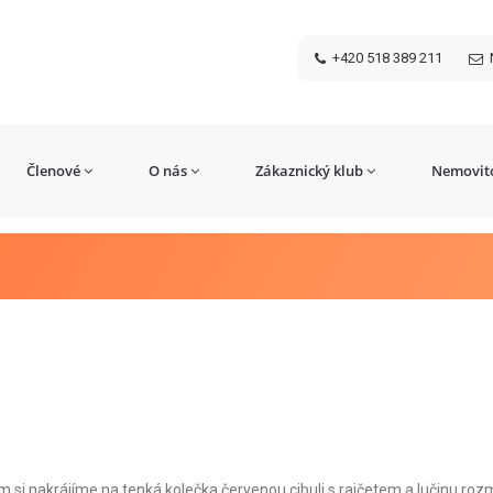
+420 518 389 211
Členové
O nás
Zákaznický klub
Nemovito
ím si nakrájíme na tenká kolečka červenou cibuli s rajčetem a lučinu r