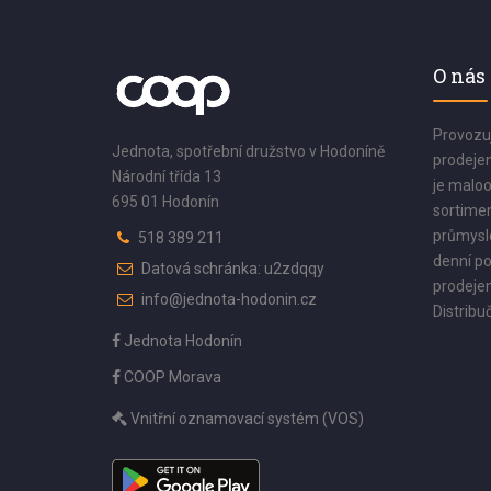
O nás
Provozu
Jednota, spotřební družstvo v Hodoníně
prodejen
Národní třída 13
je maloo
695 01 Hodonín
sortimen
průmyslo
518 389 211
denní po
Datová schránka: u2zdqqy
prodejen
info@jednota-hodonin.cz
Distribuč
Jednota Hodonín
COOP Morava
Vnitřní oznamovací systém (VOS)