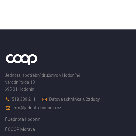
Jednota, spotřební družstvo v Hodoníně
Národní třída 13
695 01 Hodonín
518 389 211
Datová schránka: u2zdqqy
info@jednota-hodonin.cz
Jednota Hodonín
COOP Morava