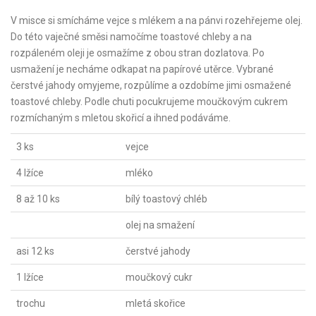
V misce si smícháme vejce s mlékem a na pánvi rozehřejeme olej.
Do této vaječné směsi namočíme toastové chleby a na
rozpáleném oleji je osmažíme z obou stran dozlatova. Po
usmažení je necháme odkapat na papírové utěrce. Vybrané
čerstvé jahody omyjeme, rozpůlíme a ozdobíme jimi osmažené
toastové chleby. Podle chuti pocukrujeme moučkovým cukrem
rozmíchaným s mletou skořicí a ihned podáváme.
3 ks
vejce
4 lžíce
mléko
8 až 10 ks
bílý toastový chléb
olej na smažení
asi 12 ks
čerstvé jahody
1 lžíce
moučkový cukr
trochu
mletá skořice