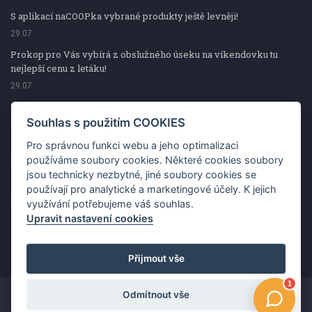
S aplikací naCOOPka vybrané produkty ještě levněji!
29.07
Prokop pro Vás vybírá z obslužného úseku na víkendovku tu
nejlepší cenu z letáku!
29.07
Prokop pro Vás vybírá z obslužného úseku na víkendovku tu
nejlepší cenu z letáku!
Souhlas s použitím COOKIES
29.07
Pro správnou funkci webu a jeho optimalizaci
Kup špekáčky od Váhaly a vyhraj s naCOOPkou sekerku Fiskars
používáme soubory cookies. Některé cookies soubory
jsou technicky nezbytné, jiné soubory cookies se
29.07
používají pro analytické a marketingové účely. K jejich
Prokop pro Vás vybírá na víkendovku ty nejlepší ceny z letáku!
využívání potřebujeme váš souhlas.
29.07
Upravit nastavení cookies
Přijmout vše
Odmítnout vše
Copyright ©2026 Jednota, spotřební družstvo v Hodoníně