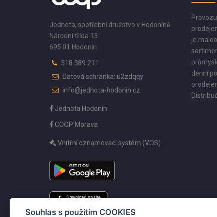
Provozu
Jednota, spotřební družstvo v Hodoníně
prodejen
Národní třída 13
je maloo
695 01 Hodonín
sortimen
průmyslo
518 389 211
denní po
Datová schránka: u2zdqqy
prodejen
info@jednota-hodonin.cz
Distribuč
Jednota Hodonín
COOP Morava
Vnitřní oznamovací systém (VOS)
Souhlas s použitím COOKIES