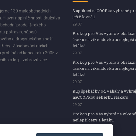
S aplikací naCOOPka vybrané pr
jeme 130 maloobchodních
ještě levněji!
. Hlavní náplní činnosti družstva
29.07
bchodní prodej širokého
tu potravin, nápojů,
Prokop pro Vás vybírá z obsluž
vého a drogistického zboží
úseku na víkendovku tu nejlepší 
letáku!
třeby. Zásobování našich
 probíhá od konce roku 2005 z
29.07
ního a log...
zobrazit více
Prokop pro Vás vybírá z obsluž
úseku na víkendovku tu nejlepší 
letáku!
29.07
Kup špekáčky od Váhaly a vyhraj
naCOOPkou sekerku Fiskars
29.07
Prokop pro Vás vybírá na víken
nejlepší ceny z letáku!
29.07