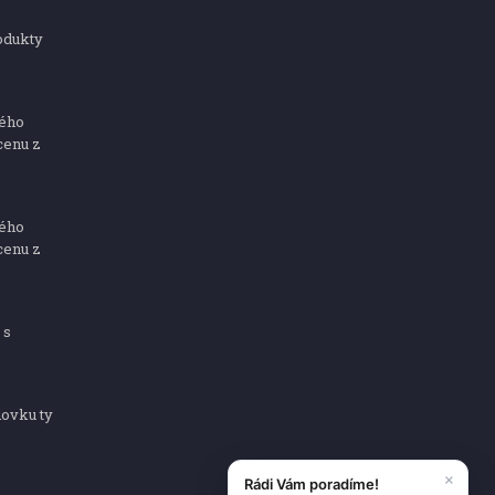
odukty
ného
cenu z
ného
cenu z
 s
dovku ty