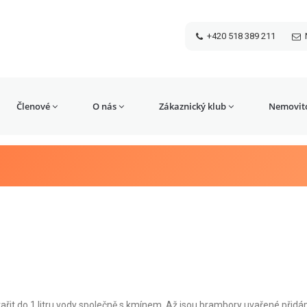
+420 518 389 211
Členové
O nás
Zákaznický klub
Nemovito
ařit do 1 litru vody společně s kmínem. Až jsou brambory uvařené přid