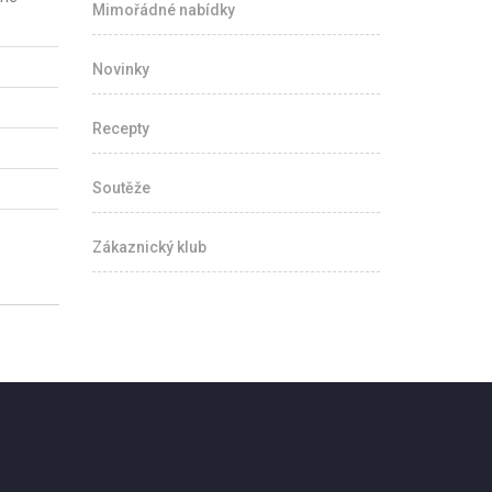
Mimořádné nabídky
Novinky
Recepty
Soutěže
Zákaznický klub