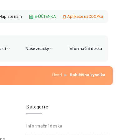
Napište nám
E-ÚČTENKA
Aplikace naCOOPka
sti
Naše značky
Informační deska
Úvod
Babiččina kyselka
Kategorie
Informační deska
áme