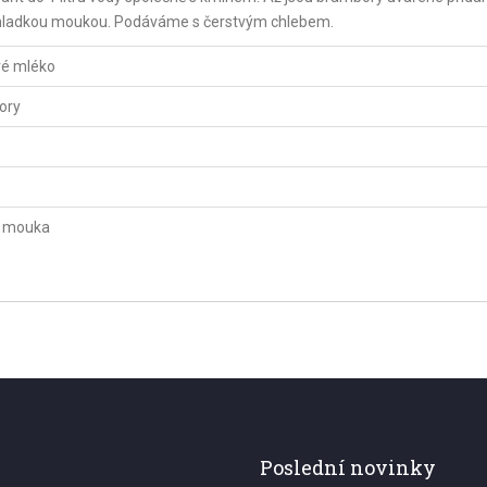
s hladkou moukou. Podáváme s čerstvým chlebem.
vé mléko
ory
á mouka
Poslední novinky