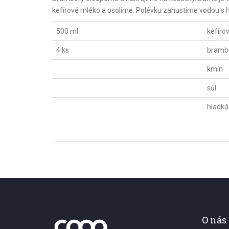
kefírové mléko a osolíme. Polévku zahustíme vodou 
500 ml
kefíro
4 ks
bramb
kmín
sůl
hladk
O nás