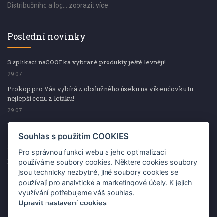
Distribučního a log...
zobrazit více
Poslední novinky
S aplikací naCOOPka vybrané produkty ještě levněji!
29.07
Prokop pro Vás vybírá z obslužného úseku na víkendovku tu
nejlepší cenu z letáku!
29.07
Prokop pro Vás vybírá z obslužného úseku na víkendovku tu
nejlepší cenu z letáku!
Souhlas s použitím COOKIES
29.07
Pro správnou funkci webu a jeho optimalizaci
Kup špekáčky od Váhaly a vyhraj s naCOOPkou sekerku Fiskars
používáme soubory cookies. Některé cookies soubory
jsou technicky nezbytné, jiné soubory cookies se
29.07
používají pro analytické a marketingové účely. K jejich
Prokop pro Vás vybírá na víkendovku ty nejlepší ceny z letáku!
využívání potřebujeme váš souhlas.
29.07
Upravit nastavení cookies