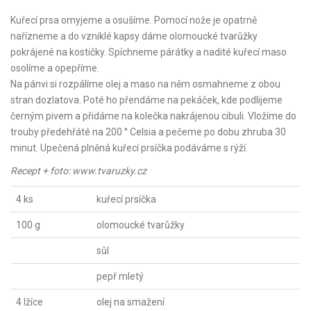
Kuřecí prsa omyjeme a osušíme. Pomocí nože je opatrně
nařízneme a do vzniklé kapsy dáme olomoucké tvarůžky
pokrájené na kostičky. Spíchneme párátky a nadité kuřecí maso
osolíme a opepříme.
Na pánvi si rozpálíme olej a maso na něm osmahneme z obou
stran dozlatova. Poté ho přendáme na pekáček, kde podlijeme
černým pivem a přidáme na kolečka nakrájenou cibuli. Vložíme do
trouby předehřáté na 200 ° Celsia a pečeme po dobu zhruba 30
minut. Upečená plněná kuřecí prsíčka podáváme s rýží.
Recept + foto: www.tvaruzky.cz
4 ks
kuřecí prsíčka
100 g
olomoucké tvarůžky
sůl
pepř mletý
4 lžíce
olej na smažení