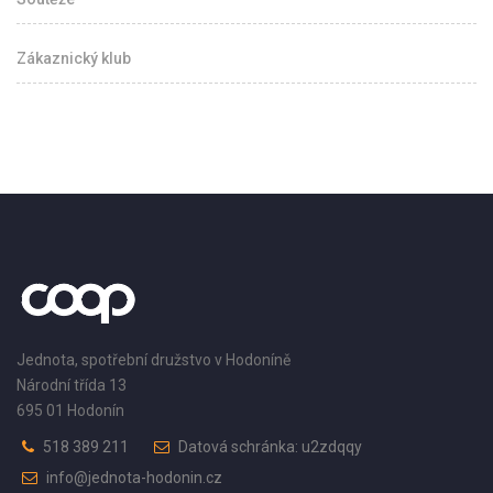
Zákaznický klub
Jednota, spotřební družstvo v Hodoníně
Národní třída 13
695 01 Hodonín
518 389 211
Datová schránka: u2zdqqy
info@jednota-hodonin.cz