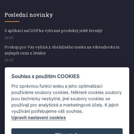
Poslední novinky
S aplikací naCOOPka vybrané produkty ještě levněji!
29.07
Prokop pro Vás vybírá z obslužného úseku na víkendovku tu
nejlepší cenu z letáku!
29.07
Prokop pro Vás vybírá z obslužného úseku na víkendovku tu
nejlepší cenu z letáku!
Souhlas s použitím COOKIES
29.07
Pro správnou funkci webu a jeho optimalizaci
Kup špekáčky od Váhaly a vyhraj s naCOOPkou sekerku Fiskars
používáme soubory cookies. Některé cookies soubory
jsou technicky nezbytné, jiné soubory cookies se
29.07
používají pro analytické a marketingové účely. K jejich
Prokop pro Vás vybírá na víkendovku ty nejlepší ceny z letáku!
využívání potřebujeme váš souhlas.
29.07
Upravit nastavení cookies