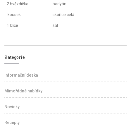
2 hvězdička
badyán
kousek
skořice celá
1 lžíce
sůl
Kategorie
Informační deska
Mimořádné nabídky
Novinky
Recepty