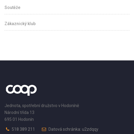
Soutěže
Zákaznický klub
Jednota, spotřební družstvo v Hodoníně
Národní třída 13
695 01 Hodonín
518 389 211
Datová schránka: u2zdqqy