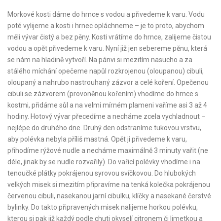
Morkové kosti dáme do hrnce s vodou a přivedeme k varu. Vodu
poté vylijeme a kosti i hrnec opláchneme – je to proto, abychom
měli vývar čistý a bez pěny. Kosti vrátíme do hrnce, zalijeme čistou
vodou a opět přivedeme k varu. Nyní již jen sebereme pěnu, která
se nám na hladině vytvoří. Na pánvi si mezitím nasucho a za
stálého míchání opečeme napůl rozkrojenou (oloupanou) cibuli,
oloupaný a nahrubo nastrouhaný zázvor a celé koření. Opečenou
cibuli se zázvorem (provoněnou kořením) vhodíme do hrnce s
kostmi, přidáme sůl a na velmi mírném plameni vaříme asi 3 až 4
hodiny. Hotový vývar přecedíme a necháme zcela vychladnout –
nejlépe do druhého dne. Druhý den odstraníme tukovou vrstvu,
aby polévka nebyla příliš mastná. Opět ji přivedeme k varu,
přihodíme rýžové nudle a necháme maximálně 3 minuty vařit (ne
déle, jinak by se nudle rozvařily). Do vařicí polévky vhodíme i na
tenoučké plátky pokrájenou syrovou svíčkovou. Do hlubokých
velkých misek si mezitím připravíme na tenká kolečka pokrájenou
červenou cibuli, nasekanou jarní cibulku, klíčky a nasekané čerstvé
bylinky. Do takto připravených misek nalijeme horkou polévku,
kterou si pak již každý podle chuti okyselí citronem či limetkou a