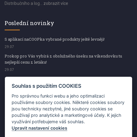
Distribučního a log...
zobrazit více
Poslední novinky
S aplikací naCOOPka vybrané produkty ještě levněji!
29.07
Prokop pro Vás vybírá z obslužného úseku na víkendovku tu
nejlepší cenu z letáku!
29.07
Prokop pro Vás vybírá z obslužného úseku na víkendovku tu
nejlepší cenu z letáku!
Souhlas s použitím COOKIES
29.07
Pro správnou funkci webu a jeho optimalizaci
Kup špekáčky od Váhaly a vyhraj s naCOOPkou sekerku Fiskars
používáme soubory cookies. Některé cookies soubory
jsou technicky nezbytné, jiné soubory cookies se
29.07
používají pro analytické a marketingové účely. K jejich
Prokop pro Vás vybírá na víkendovku ty nejlepší ceny z letáku!
využívání potřebujeme váš souhlas.
29.07
Upravit nastavení cookies