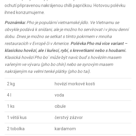
ochutí připravenou nakrájenou chilli papričkou. Hotovou polévku
ihned konzumujeme.
Poznámka:
Pho je populární vietnamské jídlo. Ve Vietnamu se
obvykle podává k snídani, ale je možno ho servírovat i v jinou denní
dobu. Dnes je možno se setkat s tímto pokrmem v mnoha
restauracích v Evropě či v Americe.
Polévka Pho má více variant –
klasickou hovězí, ale i kuřecí, rybí, s krevetkami nebo s houbami.
Klasická hovězí Pho bo` může být navíc buď s hovězím masem
vařeným ve vývaru (pho bo chín) nebo se syrovým masem
nakrájeným na velmi tenké plátky (pho bo tai).
2 kg
hovězí morkové kosti
4 l
voda
1 ks
cibule
1 větší kus
čerstvý zázvor
2 tobolka
kardamom