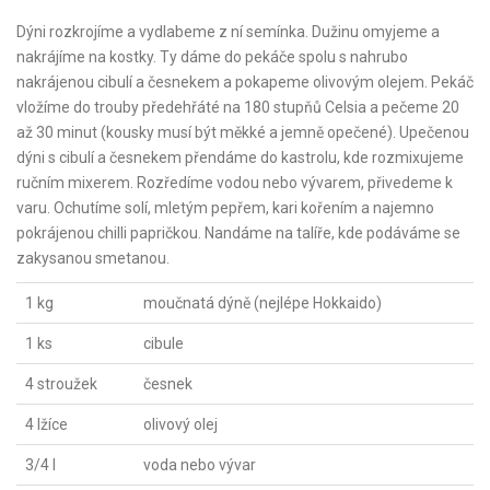
Dýni rozkrojíme a vydlabeme z ní semínka. Dužinu omyjeme a
nakrájíme na kostky. Ty dáme do pekáče spolu s nahrubo
nakrájenou cibulí a česnekem a pokapeme olivovým olejem. Pekáč
vložíme do trouby předehřáté na 180 stupňů Celsia a pečeme 20
až 30 minut (kousky musí být měkké a jemně opečené). Upečenou
dýni s cibulí a česnekem přendáme do kastrolu, kde rozmixujeme
ručním mixerem. Rozředíme vodou nebo vývarem, přivedeme k
varu. Ochutíme solí, mletým pepřem, kari kořením a najemno
pokrájenou chilli papričkou. Nandáme na talíře, kde podáváme se
zakysanou smetanou.
1 kg
moučnatá dýně (nejlépe Hokkaido)
1 ks
cibule
4 stroužek
česnek
4 lžíce
olivový olej
3/4 l
voda nebo vývar