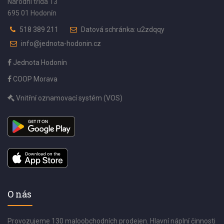
Národní třída 13
695 01 Hodonín
518 389 211
Datová schránka: u2zdqqy
info@jednota-hodonin.cz
Jednota Hodonín
COOP Morava
Vnitřní oznamovací systém (VOS)
O nás
Provozujeme 130 maloobchodních prodejen. Hlavní náplní činnosti