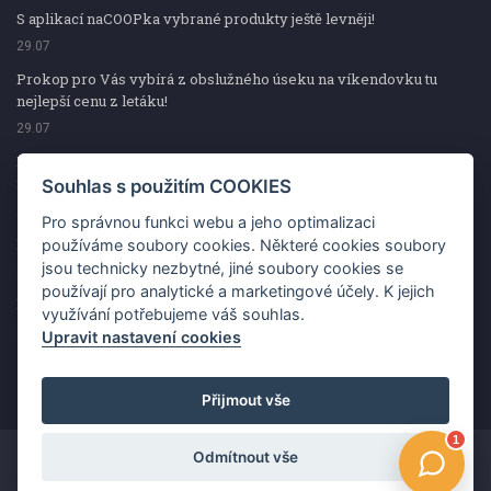
S aplikací naCOOPka vybrané produkty ještě levněji!
29.07
Prokop pro Vás vybírá z obslužného úseku na víkendovku tu
nejlepší cenu z letáku!
29.07
Prokop pro Vás vybírá z obslužného úseku na víkendovku tu
nejlepší cenu z letáku!
Souhlas s použitím COOKIES
29.07
Pro správnou funkci webu a jeho optimalizaci
Kup špekáčky od Váhaly a vyhraj s naCOOPkou sekerku Fiskars
používáme soubory cookies. Některé cookies soubory
jsou technicky nezbytné, jiné soubory cookies se
29.07
používají pro analytické a marketingové účely. K jejich
Prokop pro Vás vybírá na víkendovku ty nejlepší ceny z letáku!
využívání potřebujeme váš souhlas.
29.07
Upravit nastavení cookies
Přijmout vše
Odmítnout vše
Copyright ©2026 Jednota, spotřební družstvo v Hodoníně
Změnit souhlas s použitím COOKIES
Kontakt