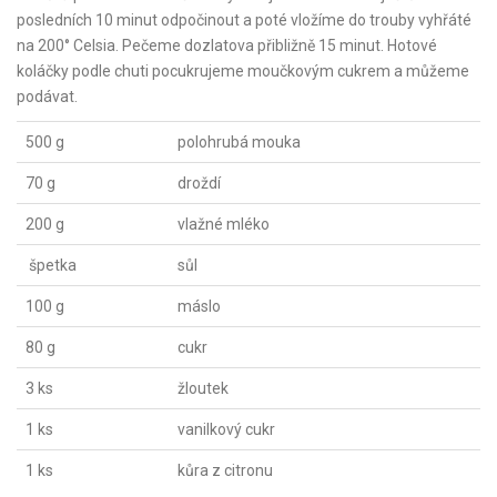
posledních 10 minut odpočinout a poté vložíme do trouby vyhřáté
na 200° Celsia. Pečeme dozlatova přibližně 15 minut. Hotové
koláčky podle chuti pocukrujeme moučkovým cukrem a můžeme
podávat.
500 g
polohrubá mouka
70 g
droždí
200 g
vlažné mléko
špetka
sůl
100 g
máslo
80 g
cukr
3 ks
žloutek
1 ks
vanilkový cukr
1 ks
kůra z citronu