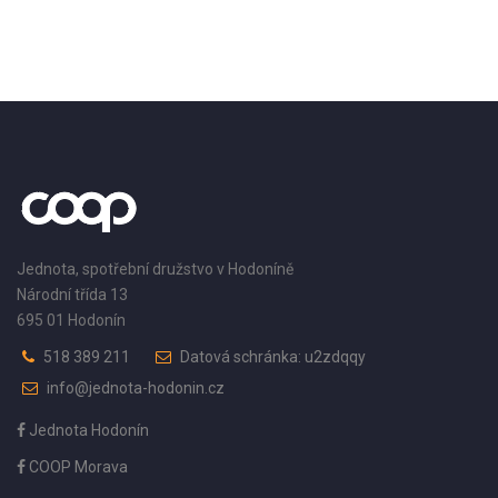
Jednota, spotřební družstvo v Hodoníně
Národní třída 13
695 01 Hodonín
518 389 211
Datová schránka: u2zdqqy
info@jednota-hodonin.cz
Jednota Hodonín
COOP Morava