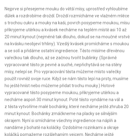
Nejprve si přesejeme mouku do větší mísy, uprostřed vyhloubíme
důlek a rozdrobíme droždí. Droždí rozmícháme ve vlažném mléce
s trochou cukru a mouky na kaši, povrch posypeme moukou, mísu
přikryjeme utěrkou a kvásek necháme na teplém místě asi 10 až
20 minut kynout (nejméně tak dlouho, dokud se na moučné vrstvě
na kvásku neobjeví trhliny). Vzešlý kvásek promícháme s moukou
a se solí a přidáme ostatní ingredience. Těsto mísíme dřevěnou
vařečkou tak dlouho, až se začnou tvořit bublinky. (Správně
vypracované těsto je pevné a suché, nepřichytává se na stěny
mísy, nelepí se. Pro vypracování těsta můžeme místo vařečky
použít rovněž svoje ruce. Když se nám těsto lepí na prsty, musíme
ho ještě hníst nebo můžeme přidat trochu mouky.) Hotové
vypracované těsto posypeme moukou, přikryjeme utěrkou a
necháme aspoň 30 minut kynout. Poté těsto vyndáme na vál a
z těsta vytvoříme malé bochánky, které necháme ještě zhruba 20
minut kynout. Bochánky zmáčkneme na placky se silnějším
okrajem. Nyní si smícháme všechny ingredience na náplň a
nandáme ji bohatě na koláčky. Ozdobíme rozinkami a okraje
koláčků pomažeme rozšlehaným vejcem. Necháme ještě