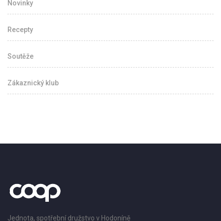
Novinky
Recepty
Soutěže
Zákaznický klub
Jednota, spotřební družstvo v Hodoníně