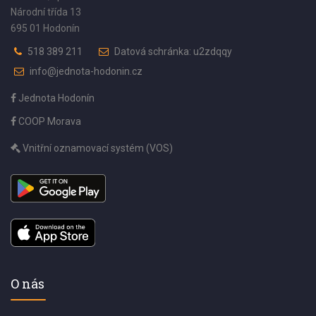
Národní třída 13
695 01 Hodonín
518 389 211
Datová schránka: u2zdqqy
info@jednota-hodonin.cz
Jednota Hodonín
COOP Morava
Vnitřní oznamovací systém (VOS)
O nás