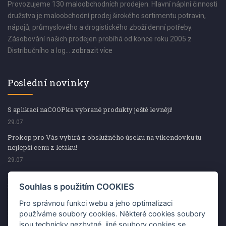
Provozujeme 130 maloobchodních prodejen. Hlavní náplní činnosti
družstva je maloobchodní prodej širokého sortimentu potravin,
nápojů, průmyslového a drogistického zboží denní potřeby.
Zásobování našich prodejen probíhá od konce roku 2005 z
Distribučního a log...
zobrazit více
Poslední novinky
S aplikací naCOOPka vybrané produkty ještě levněji!
29.07
Prokop pro Vás vybírá z obslužného úseku na víkendovku tu
nejlepší cenu z letáku!
29.07
Prokop pro Vás vybírá z obslužného úseku na víkendovku tu
nejlepší cenu z letáku!
Souhlas s použitím COOKIES
29.07
Pro správnou funkci webu a jeho optimalizaci
Kup špekáčky od Váhaly a vyhraj s naCOOPkou sekerku Fiskars
používáme soubory cookies. Některé cookies soubory
jsou technicky nezbytné, jiné soubory cookies se
29.07