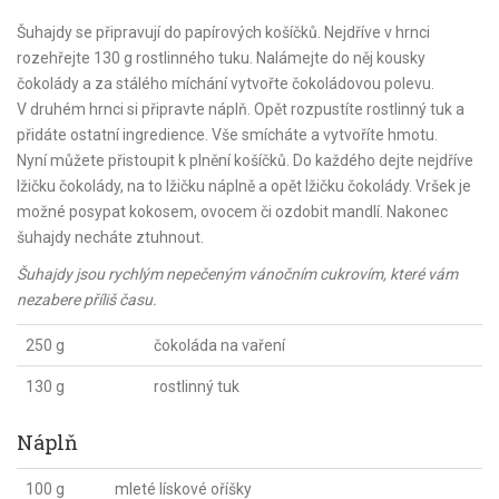
Šuhajdy se připravují do papírových košíčků. Nejdříve v hrnci
rozehřejte 130 g rostlinného tuku. Nalámejte do něj kousky
čokolády a za stálého míchání vytvořte čokoládovou polevu.
V druhém hrnci si připravte náplň. Opět rozpustíte rostlinný tuk a
přidáte ostatní ingredience. Vše smícháte a vytvoříte hmotu.
Nyní můžete přistoupit k plnění košíčků. Do každého dejte nejdříve
lžičku čokolády, na to lžičku náplně a opět lžičku čokolády. Vršek je
možné posypat kokosem, ovocem či ozdobit mandlí. Nakonec
šuhajdy necháte ztuhnout.
Šuhajdy jsou rychlým nepečeným vánočním cukrovím, které vám
nezabere příliš času.
250 g
čokoláda na vaření
130 g
rostlinný tuk
Náplň
100 g
mleté lískové oříšky