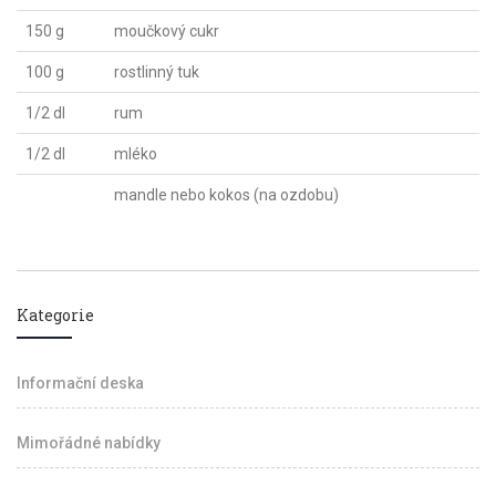
150 g
moučkový cukr
100 g
rostlinný tuk
1/2 dl
rum
1/2 dl
mléko
mandle nebo kokos (na ozdobu)
Kategorie
Informační deska
Mimořádné nabídky