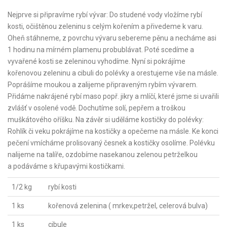
Nejprve si připravíme rybí vývar: Do studené vody vložíme rybí
kosti, očištěnou zeleninu s celým kořením a přivedeme k varu.
Oheň stáhneme, z povrchu vývaru sebereme pěnu a necháme asi
1 hodinu na mírném plamenu probublávat. Poté scedíme a
vyvařené kosti se zeleninou vyhodíme. Nyní si pokrájíme
kořenovou zeleninu a cibuli do polévky a orestujeme vše na másle.
Poprášíme moukou a zalijeme připraveným rybím vývarem.
Přidáme nakrájené rybí maso popř. jikry a mlíčí, které jsme si uvařili
zvlášť v osolené vodě. Dochutíme solí, pepřem a troškou
muškátového oříšku. Na závěr si uděláme kostičky do polévky:
Rohlík či veku pokrájíme na kostičky a opečeme na másle. Ke konci
pečení vmícháme prolisovaný česnek a kostičky osolíme. Polévku
nalijeme na talíře, ozdobíme nasekanou zelenou petrželkou
a podáváme s křupavými kostičkami.
1/2 kg
rybí kosti
1 ks
kořenová zelenina ( mrkev,petržel, celerová bulva)
1 ks
cibule