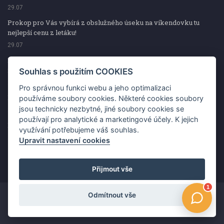
29.07
Prokop pro Vás vybírá z obslužného úseku na víkendovku tu
nejlepší cenu z letáku!
29.07
Prokop pro Vás vybírá z obslužného úseku na víkendovku tu
nejlepší cenu z letáku!
Souhlas s použitím COOKIES
29.07
Pro správnou funkci webu a jeho optimalizaci
Kup špekáčky od Váhaly a vyhraj s naCOOPkou sekerku Fiskars
používáme soubory cookies. Některé cookies soubory
jsou technicky nezbytné, jiné soubory cookies se
29.07
používají pro analytické a marketingové účely. K jejich
Prokop pro Vás vybírá na víkendovku ty nejlepší ceny z letáku!
využívání potřebujeme váš souhlas.
29.07
Upravit nastavení cookies
Přijmout vše
Odmítnout vše
Copyright ©2026 Jednota, spotřební družstvo v Hodoníně
Změnit souhlas s použitím COOKIES
Kontakt