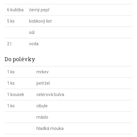
6 kulička
černý pepř
5 ks
bobkový list
sůl
2 l
voda
Do polévky
1 ks
mrkev
1 ks
petržel
1 kousek
celerová bulva
1 ks
cibule
máslo
hladká mouka