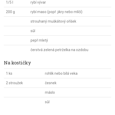
1/5 l
rybí vývar
200 g
rybí maso (popř. jikry nebo mlíčí)
strouhaný muškátový oříšek
sůl
pepř mletý
čerstvá zelená petrželka na ozdobu
Na kostičky
1 ks
rohlík nebo bílá veka
2 stroužek
česnek
máslo
sůl