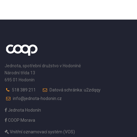
Jednota, spotřební družstvo v Hodoníně
Národní třída 13
695 01 Hodonín
518 389 211
Datová schránka: u2zdqqy
info@jednota-hodonin.cz
Jednota Hodonín
COOP Morava
Vnitřní oznamovací systém (VOS)