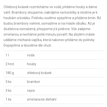
Chlebový kvásek rozmícháme ve vodě, přidáme houby a dáme
vařit. Brambory oloupeme, nakrájíme na kostičky a vložíme je k
houbám a kvásku. Polévku osolíme opepříme a přidáme kmín. Až
budou brambory vařené, osmažíme si na másle cibulku. Až je
dozlatova osmažená, přisypeme ji k polévce. Vše zalijeme
smetanou a necháme ještě minutu povařit. Na zbylém másle
uděláme míchaná vajíčka, která nakonec přidáme do polévky.
Dopepříme a dosolíme dle chuti.
1 l
voda
2 hrst
houby
180 g
chlebový kvásek
3 ks
brambor
3 ks
vejce
1 ks
smetana ke šlehání