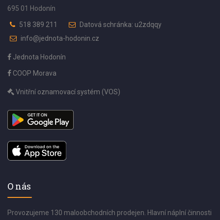
695 01 Hodonín
518 389 211
Datová schránka: u2zdqqy
info@jednota-hodonin.cz
Jednota Hodonín
COOP Morava
Vnitřní oznamovací systém (VOS)
O nás
Provozujeme 130 maloobchodních prodejen. Hlavní náplní činnosti