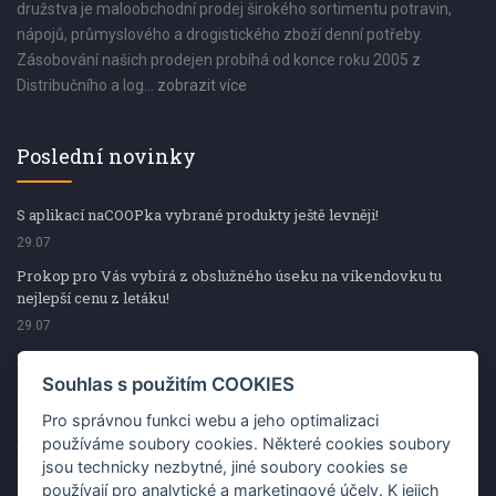
družstva je maloobchodní prodej širokého sortimentu potravin,
nápojů, průmyslového a drogistického zboží denní potřeby.
Zásobování našich prodejen probíhá od konce roku 2005 z
Distribučního a log...
zobrazit více
Poslední novinky
S aplikací naCOOPka vybrané produkty ještě levněji!
29.07
Prokop pro Vás vybírá z obslužného úseku na víkendovku tu
nejlepší cenu z letáku!
29.07
Prokop pro Vás vybírá z obslužného úseku na víkendovku tu
nejlepší cenu z letáku!
Souhlas s použitím COOKIES
29.07
Pro správnou funkci webu a jeho optimalizaci
Kup špekáčky od Váhaly a vyhraj s naCOOPkou sekerku Fiskars
používáme soubory cookies. Některé cookies soubory
jsou technicky nezbytné, jiné soubory cookies se
29.07
používají pro analytické a marketingové účely. K jejich