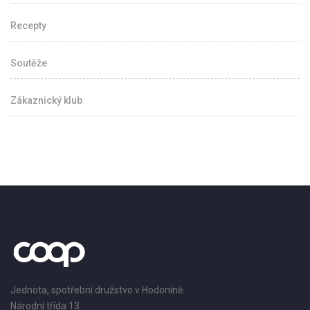
Recepty
Soutěže
Zákaznický klub
Jednota, spotřební družstvo v Hodoníně
Národní třída 13