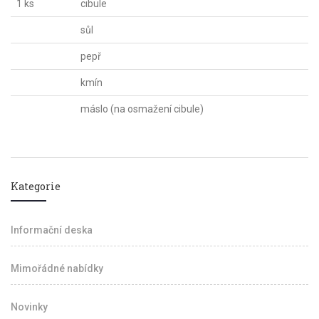
1 ks
cibule
sůl
pepř
kmín
máslo (na osmažení cibule)
Kategorie
Informační deska
Mimořádné nabídky
Novinky