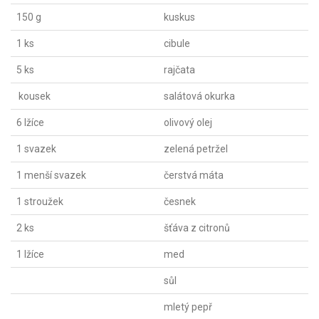
150 g
kuskus
1 ks
cibule
5 ks
rajčata
kousek
salátová okurka
6 lžíce
olivový olej
1 svazek
zelená petržel
1 menší svazek
čerstvá máta
1 stroužek
česnek
2 ks
šťáva z citronů
1 lžíce
med
sůl
mletý pepř