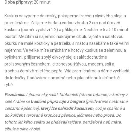
Doba přípravy:
20 minut
Kuskus nasypeme do misky, pokapeme trochou olivového oleje a
promícháme. Zalijeme horkou vodou zhruba 2 cm nad úroveň
kuskusu (poměr vychází 1:2) a přiklopíme. Necháme 5 až 10 minut
odstát. Mezitím si najemno nakrájíme cibuli, rajčata a salátovou
okurku na malé kostičky a petrželku s mátou nasekáme také velmi
najemno. Ve velké míse smícháme hotový kuskus se zeleninou a
bylinkami, přilijeme zbylý olivový olej a salát dochutíme
prolisovaným česnekem, citronovou šťávou, medem, solí a
trochou čerstvě mletého pepře. Vše promícháme a dáme vychladit
do ledničky. Podáváme samotné nebo jako přílohu k drůbeži či
rybě.
Poznámka:
Libanonský salát Tabbouleh (čteme taboule) s kořeny z
celé Arábie se
tradičně připravuje z bulguru
(předvařené nalámané
celozrnné pšenice),
který lze nahradit kuskusem
, což je spařená a
do kuliček tvarovaná krupice z pšenice, ječmene nebo prosa. Do
tohoto lehkého salátu se přidávají rajčata, petrželová nať, máta,
cibule a olivový olej.