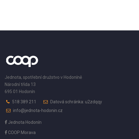
Jednota, spotřební družstvo v Hodoníně
Národní třída 13
695 01 Hodonín
518 389 211
Datová schránka: u2zdqqy
info@jednota-hodonin.cz
Jednota Hodonín
COOP Morava