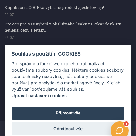
S aplikací naCOOPka vybrané produkty ještě levněji!
29.07
Prokop pro Vás vybírá z obslužného úseku na víkendovku tu
nejlepší cenu z letáku!
29.07
Prokop pro Vás vybírá z obslužného úseku na víkendovku tu
nejlepší cenu z letáku!
Souhlas s použitím COOKIES
29.07
Pro správnou funkci webu a jeho optimalizaci
Kup špekáčky od Váhaly a vyhraj s naCOOPkou sekerku Fiskars
používáme soubory cookies. Některé cookies soubory
jsou technicky nezbytné, jiné soubory cookies se
29.07
používají pro analytické a marketingové účely. K jejich
Prokop pro Vás vybírá na víkendovku ty nejlepší ceny z letáku!
využívání potřebujeme váš souhlas.
29.07
Upravit nastavení cookies
Přijmout vše
Odmítnout vše
Copyright ©2026 Jednota, spotřební družstvo v Hodoníně