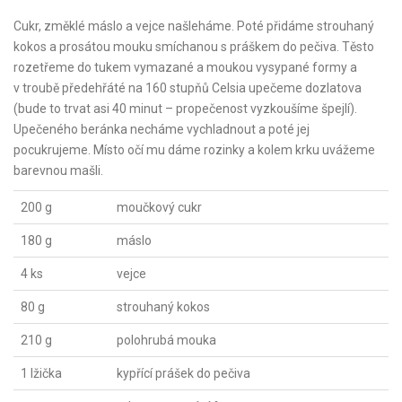
Cukr, změklé máslo a vejce našleháme. Poté přidáme strouhaný
kokos a prosátou mouku smíchanou s práškem do pečiva. Těsto
rozetřeme do tukem vymazané a moukou vysypané formy a
v troubě předehřáté na 160 stupňů Celsia upečeme dozlatova
(bude to trvat asi 40 minut – propečenost vyzkoušíme špejlí).
Upečeného beránka necháme vychladnout a poté jej
pocukrujeme. Místo očí mu dáme rozinky a kolem krku uvážeme
barevnou mašli.
200 g
moučkový cukr
180 g
máslo
4 ks
vejce
80 g
strouhaný kokos
210 g
polohrubá mouka
1 lžička
kypřící prášek do pečiva