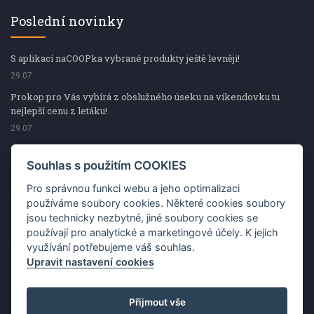
Poslední novinky
S aplikací naCOOPka vybrané produkty ještě levněji!
29.07
Prokop pro Vás vybírá z obslužného úseku na víkendovku tu
nejlepší cenu z letáku!
29.07
Prokop pro Vás vybírá z obslužného úseku na víkendovku tu
nejlepší cenu z letáku!
Souhlas s použitím COOKIES
29.07
Pro správnou funkci webu a jeho optimalizaci
Kup špekáčky od Váhaly a vyhraj s naCOOPkou sekerku Fiskars
používáme soubory cookies. Některé cookies soubory
jsou technicky nezbytné, jiné soubory cookies se
29.07
používají pro analytické a marketingové účely. K jejich
Prokop pro Vás vybírá na víkendovku ty nejlepší ceny z letáku!
využívání potřebujeme váš souhlas.
29.07
Upravit nastavení cookies
Přijmout vše