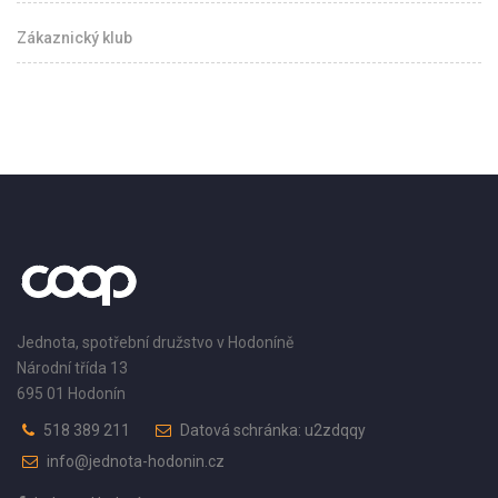
Zákaznický klub
Jednota, spotřební družstvo v Hodoníně
Národní třída 13
695 01 Hodonín
518 389 211
Datová schránka: u2zdqqy
info@jednota-hodonin.cz