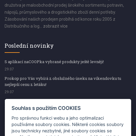
družstva je maloobchodní prodej širokého sortimentu potravin,
nápojů, průmyslového a drogistického zboží denní potřeby.
Zásobování našich prodejen probíhá od konce roku 2005 z
Distribučního a log...
zobrazit více
Poslední novinky
S aplikací naCOOPka vybrané produkty ještě levněji!
29.07
Prokop pro Vás vybírá z obslužného úseku na víkendovku tu
nejlepší cenu z letáku!
29.07
Prokop pro Vás vybírá z obslužného úseku na víkendovku tu
nejlepší cenu z letáku!
Souhlas s použitím COOKIES
29.07
Pro správnou funkci webu a jeho optimalizaci
Kup špekáčky od Váhaly a vyhraj s naCOOPkou sekerku Fiskars
používáme soubory cookies. Některé cookies soubory
jsou technicky nezbytné, jiné soubory cookies se
29.07