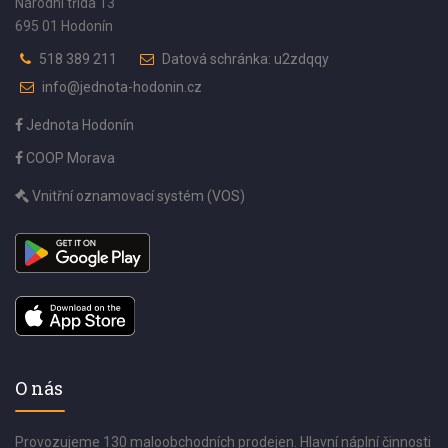
Národní třída 13
695 01 Hodonín
518 389 211
Datová schránka: u2zdqqy
info@jednota-hodonin.cz
Jednota Hodonín
COOP Morava
Vnitřní oznamovací systém (VOS)
O nás
Provozujeme 130 maloobchodních prodejen. Hlavní náplní činnosti