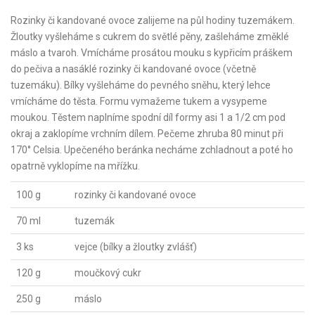
Rozinky či kandované ovoce zalijeme na půl hodiny tuzemákem.
Žloutky vyšleháme s cukrem do světlé pěny, zašleháme změklé
máslo a tvaroh. Vmícháme prosátou mouku s kypřicím práškem
do pečiva a nasáklé rozinky či kandované ovoce (včetně
tuzemáku). Bílky vyšleháme do pevného sněhu, který lehce
vmícháme do těsta. Formu vymažeme tukem a vysypeme
moukou. Těstem naplníme spodní díl formy asi 1 a 1/2 cm pod
okraj a zaklopíme vrchním dílem. Pečeme zhruba 80 minut při
170° Celsia. Upečeného beránka necháme zchladnout a poté ho
opatrně vyklopíme na mřížku.
100 g
rozinky či kandované ovoce
70 ml
tuzemák
3 ks
vejce (bílky a žloutky zvlášť)
120 g
moučkový cukr
250 g
máslo