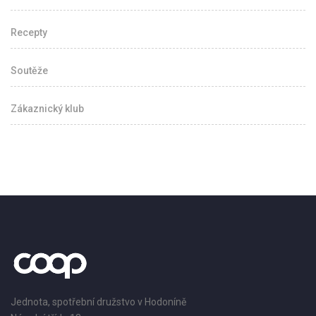
Recepty
Soutěže
Zákaznický klub
Jednota, spotřební družstvo v Hodoníně