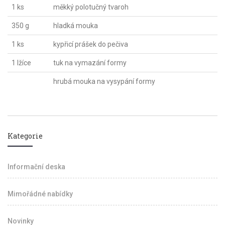
1 ks
měkký polotučný tvaroh
350 g
hladká mouka
1 ks
kypřicí prášek do pečiva
1 lžíce
tuk na vymazání formy
hrubá mouka na vysypání formy
Kategorie
Informační deska
Mimořádné nabídky
Novinky