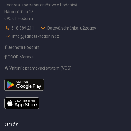
Jednota, spotřební družstvo v Hodoníně
Národní třída 13
695 01 Hodonín
518 389 211
Datová schránka: u2zdqqy
info@jednota-hodonin.cz
Jednota Hodonín
COOP Morava
Vnitřní oznamovací systém (VOS)
O nás