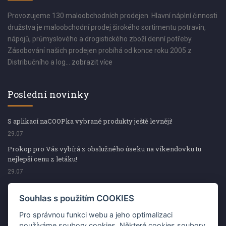
Provozujeme 130 maloobchodních prodejen. Hlavní náplní činnosti
družstva je maloobchodní prodej širokého sortimentu potravin,
nápojů, průmyslového a drogistického zboží denní potřeby.
Zásobování našich prodejen probíhá od konce roku 2005 z
Distribučního a log...
zobrazit více
Poslední novinky
S aplikací naCOOPka vybrané produkty ještě levněji!
29.07
Prokop pro Vás vybírá z obslužného úseku na víkendovku tu
nejlepší cenu z letáku!
29.07
Prokop pro Vás vybírá z obslužného úseku na víkendovku tu
nejlepší cenu z letáku!
Souhlas s použitím COOKIES
29.07
Pro správnou funkci webu a jeho optimalizaci
Kup špekáčky od Váhaly a vyhraj s naCOOPkou sekerku Fiskars
používáme soubory cookies. Některé cookies soubory