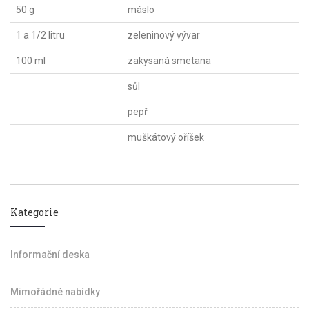
50 g
máslo
1 a 1/2 litru
zeleninový vývar
100 ml
zakysaná smetana
sůl
pepř
muškátový oříšek
Kategorie
Informační deska
Mimořádné nabídky