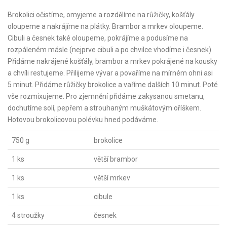
Brokolici očistíme, omyjeme a rozdělíme na růžičky, košťály
oloupeme a nakrájíme na plátky. Brambor a mrkev oloupeme.
Cibuli a česnek také oloupeme, pokrájíme a podusíme na
rozpáleném másle (nejprve cibuli a po chvilce vhodíme i česnek).
Přidáme nakrájené košťály, brambor a mrkev pokrájené na kousky
a chvíli restujeme. Přilijeme vývar a povaříme na mírném ohni asi
5 minut. Přidáme růžičky brokolice a vaříme dalších 10 minut. Poté
vše rozmixujeme. Pro zjemnění přidáme zakysanou smetanu,
dochutíme solí, pepřem a strouhaným muškátovým oříškem.
Hotovou brokolicovou polévku hned podáváme.
750 g
brokolice
1 ks
větší brambor
1 ks
větší mrkev
1 ks
cibule
4 stroužky
česnek