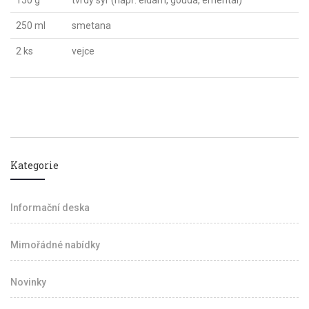
150 g
tvrdý sýr (např. eidam, gouda, ementál)
250 ml
smetana
2 ks
vejce
Kategorie
Informační deska
Mimořádné nabídky
Novinky