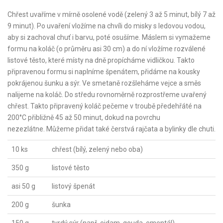
Chřest uvaříme v mírně osolené vodě (zelený 3 až 5 minut, bílý 7 až
9 minut). Po uvaření vložíme na chvíli do misky s ledovou vodou,
aby si zachoval chuť i barvu, poté osušíme. Máslem si vymažeme
formu na koláč (o průměru asi 30 cm) a do ní vložíme rozválené
listové těsto, které místy na dně propícháme vidličkou. Takto
připravenou formu si naplníme špenátem, přidáme na kousky
pokrájenou šunku a sýr. Ve smetaně rozšleháme vejce a směs
nalijeme na koláč. Do středu rovnoměrně rozprostřeme uvařený
chřest. Takto připravený koláč pečeme v troubě předehřáté na
200°C přibližně 45 až 50 minut, dokud na povrchu
nezezlátne. Můžeme přidat také čerstvá rajčata a bylinky dle chuti.
10 ks
chřest (bílý, zelený nebo oba)
350 g
listové těsto
asi 50 g
listový špenát
200 g
šunka