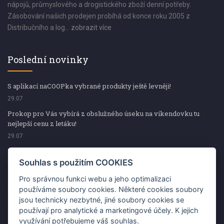
nápojů, průmyslového a drogistického zboží denní potřeby.
Zásobování našich prodejen probíhá od konce roku 2005 z
Distribučního a log...
zobrazit více
Poslední novinky
S aplikací naCOOPka vybrané produkty ještě levněji!
29.07
Prokop pro Vás vybírá z obslužného úseku na víkendovku tu
nejlepší cenu z letáku!
29.07
Prokop pro Vás vybírá z obslužného úseku na víkendovku tu
nejlepší cenu z letáku!
Souhlas s použitím COOKIES
29.07
Pro správnou funkci webu a jeho optimalizaci
Kup špekáčky od Váhaly a vyhraj s naCOOPkou sekerku Fiskars
používáme soubory cookies. Některé cookies soubory
jsou technicky nezbytné, jiné soubory cookies se
29.07
používají pro analytické a marketingové účely. K jejich
Prokop pro Vás vybírá na víkendovku ty nejlepší ceny z letáku!
využívání potřebujeme váš souhlas.