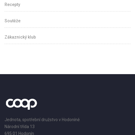
Recepty
Soutěže
Zákaznický klub
Jednota, spotřební družstvo v Hodoníně
Národní třída 13
695 01 Hodonín