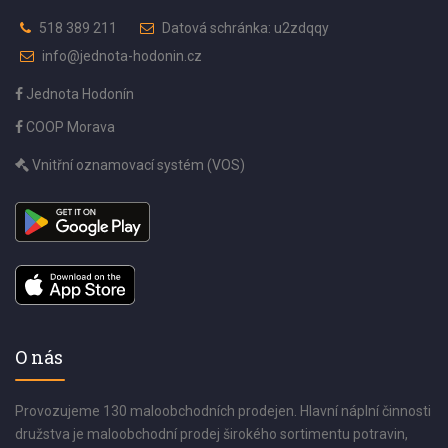
518 389 211
Datová schránka: u2zdqqy
info@jednota-hodonin.cz
Jednota Hodonín
COOP Morava
Vnitřní oznamovací systém (VOS)
O nás
Provozujeme 130 maloobchodních prodejen. Hlavní náplní činnosti
družstva je maloobchodní prodej širokého sortimentu potravin,