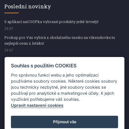
Poslední novinky
S aplikací naCOOPka vybrané produkty ještě levněji!
29.07
Prokop pro Vás vybírá z obslužného úseku na víkendovku tu
nejlepší cenu z letáku!
29.07
Prokop pro Vás vybírá z obslužného úseku na víkendovku tu
nejlepší cenu z letáku!
Souhlas s použitím COOKIES
29.07
Pro správnou funkci webu a jeho optimalizaci
Kup špekáčky od Váhaly a vyhraj s naCOOPkou sekerku Fiskars
používáme soubory cookies. Některé cookies soubory
jsou technicky nezbytné, jiné soubory cookies se
29.07
používají pro analytické a marketingové účely. K jejich
Prokop pro Vás vybírá na víkendovku ty nejlepší ceny z letáku!
využívání potřebujeme váš souhlas.
29.07
Upravit nastavení cookies
Přijmout vše