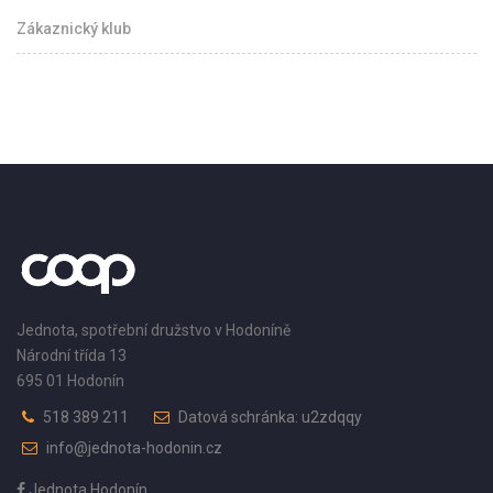
Zákaznický klub
Jednota, spotřební družstvo v Hodoníně
Národní třída 13
695 01 Hodonín
518 389 211
Datová schránka: u2zdqqy
info@jednota-hodonin.cz
Jednota Hodonín