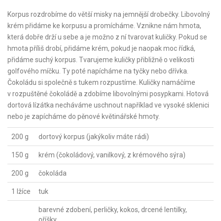
Korpus rozdrobíme do větší misky na jemnější drobečky. Libovolný
krém přidáme ke korpusu a promícháme. Vznikne nám hmota,
která dobře drží u sebe a je možno z ní tvarovat kuličky. Pokud se
hmota příliš drobí, přidáme krém, pokud je naopak moc řídká,
přidáme suchý korpus. Tvarujeme kuličky přibližně o velikosti
golfového míčku. Ty poté napícháme na tyčky nebo dřívka.
Čokoládu si společně s tukem rozpustíme. Kuličky namáčíme
v rozpuštěné čokoládě a zdobíme libovolnými posypkami. Hotová
dortová lízátka necháváme uschnout například ve vysoké sklenici
nebo je zapícháme do pěnové květinářské hmoty.
200 g
dortový korpus (jakýkoliv máte rádi)
150 g
krém (čokoládový, vanilkový, z krémového sýra)
200 g
čokoláda
1 lžíce
tuk
barevné zdobení, perličky, kokos, drcené lentilky,
oříšky...