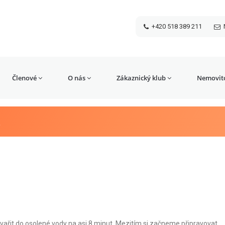
+420 518 389 211
Členové
O nás
Zákaznický klub
Nemovito
m
vařit do osolené vody na asi 8 minut. Mezitím si začneme připravovat