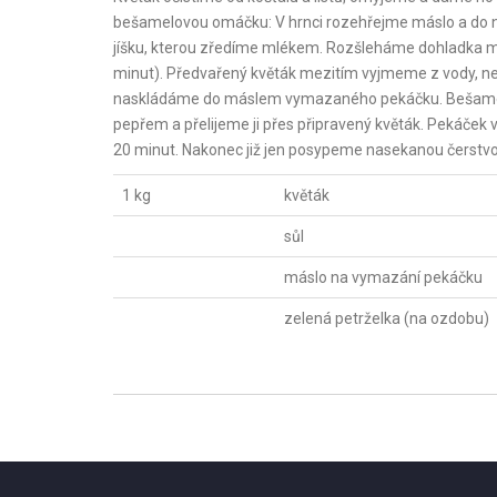
bešamelovou omáčku: V hrnci rozehřejme máslo a do n
jíšku, kterou zředíme mlékem. Rozšleháme dohladka met
minut). Předvařený květák mezitím vyjmeme z vody, nech
naskládáme do máslem vymazaného pekáčku. Bešamelo
pepřem a přelijeme ji přes připravený květák. Pekáče
20 minut. Nakonec již jen posypeme nasekanou čerstv
1 kg
květák
sůl
máslo na vymazání pekáčku
zelená petrželka (na ozdobu)