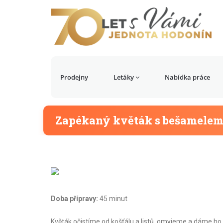
Prodejny
Letáky
Nabídka práce
Zapékaný květák s bešamele
Doba přípravy:
45 minut
Květák očistíme od košťálu a listů, omyjeme a dáme ho 