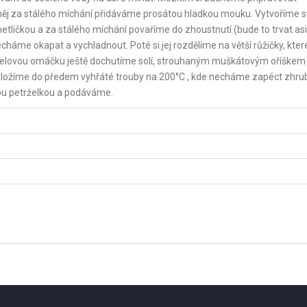
ěj za stálého míchání přidáváme prosátou hladkou mouku. Vytvoříme s
ličkou a za stálého míchání povaříme do zhoustnutí (bude to trvat asi
áme okapat a vychladnout. Poté si jej rozdělíme na větší růžičky, kter
vou omáčku ještě dochutíme solí, strouhaným muškátovým oříškem 
k vložíme do předem vyhřáté trouby na 200°C , kde necháme zapéct zhru
ou petrželkou a podáváme.