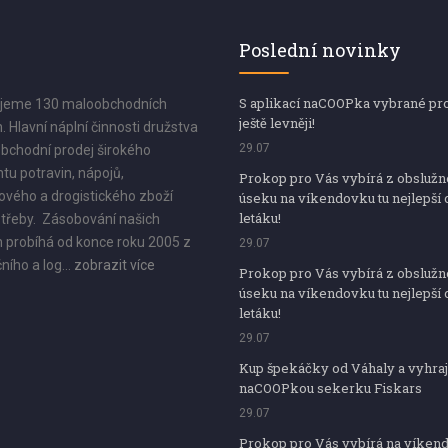
Poslední novinky
S aplikací naCOOPka vybrané pr
jeme 130 maloobchodních
ještě levněji!
. Hlavní náplní činnosti družstva
29.07
bchodní prodej širokého
tu potravin, nápojů,
Prokop pro Vás vybírá z obsluž
vého a drogistického zboží
úseku na víkendovku tu nejlepší 
letáku!
třeby. Zásobování našich
 probíhá od konce roku 2005 z
29.07
ního a log...
zobrazit více
Prokop pro Vás vybírá z obsluž
úseku na víkendovku tu nejlepší 
letáku!
29.07
Kup špekáčky od Váhaly a vyhraj
naCOOPkou sekerku Fiskars
29.07
Prokop pro Vás vybírá na víken