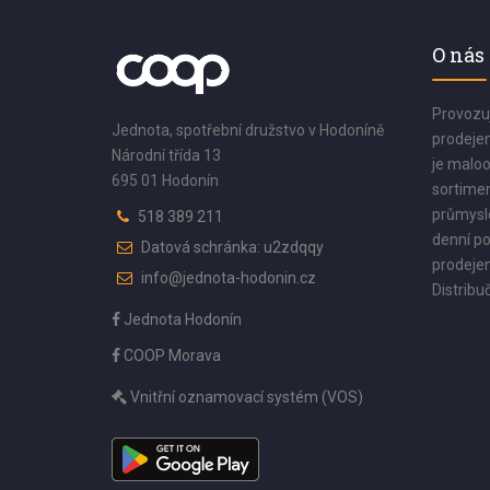
O nás
Provozu
Jednota, spotřební družstvo v Hodoníně
prodejen
Národní třída 13
je maloo
695 01 Hodonín
sortimen
průmyslo
518 389 211
denní po
Datová schránka: u2zdqqy
prodejen
info@jednota-hodonin.cz
Distribuč
Jednota Hodonín
COOP Morava
Vnitřní oznamovací systém (VOS)