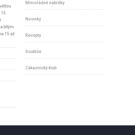
Mimořádné nabídky
větlou
 15
Novinky
é
a bílým
ba 15 až
Recepty
Soutěže
Zákaznický klub