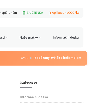
Napište nám
E-ÚČTENKA
Aplikace naCOOPka
sti
Naše značky
Informační deska
Úvod
Zapékaný květák s bešamelem
Kategorie
Informační deska