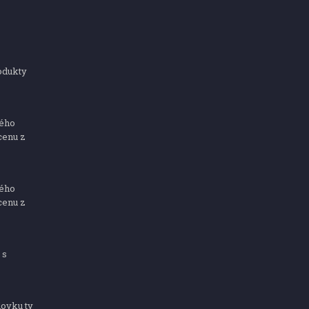
odukty
ného
cenu z
ného
cenu z
 s
dovku ty