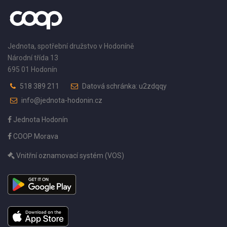
Jednota, spotřební družstvo v Hodoníně
Národní třída 13
695 01 Hodonín
518 389 211
Datová schránka: u2zdqqy
info@jednota-hodonin.cz
Jednota Hodonín
COOP Morava
Vnitřní oznamovací systém (VOS)