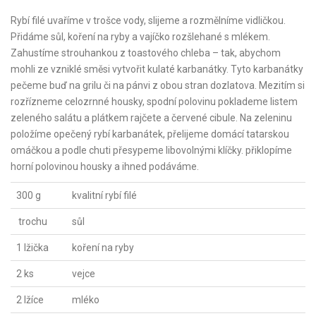
Rybí filé uvaříme v trošce vody, slijeme a rozmělníme vidličkou.
Přidáme sůl, koření na ryby a vajíčko rozšlehané s mlékem.
Zahustíme strouhankou z toastového chleba – tak, abychom
mohli ze vzniklé směsi vytvořit kulaté karbanátky. Tyto karbanátky
pečeme buď na grilu či na pánvi z obou stran dozlatova. Mezitím si
rozřízneme celozrnné housky, spodní polovinu poklademe listem
zeleného salátu a plátkem rajčete a červené cibule. Na zeleninu
položíme opečený rybí karbanátek, přelijeme domácí tatarskou
omáčkou a podle chuti přesypeme libovolnými klíčky. přiklopíme
horní polovinou housky a ihned podáváme.
300 g
kvalitní rybí filé
trochu
sůl
1 lžička
koření na ryby
2 ks
vejce
2 lžíce
mléko