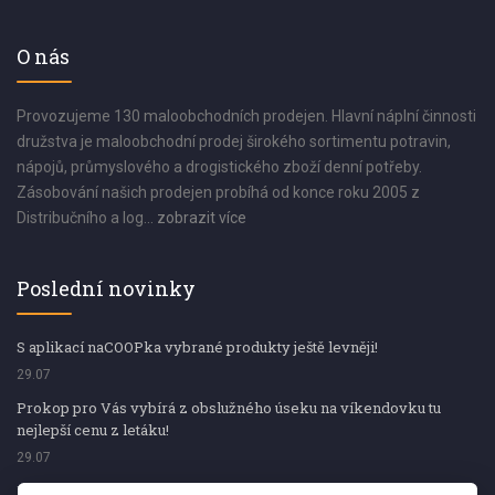
O nás
Provozujeme 130 maloobchodních prodejen. Hlavní náplní činnosti
družstva je maloobchodní prodej širokého sortimentu potravin,
nápojů, průmyslového a drogistického zboží denní potřeby.
Zásobování našich prodejen probíhá od konce roku 2005 z
Distribučního a log...
zobrazit více
Poslední novinky
S aplikací naCOOPka vybrané produkty ještě levněji!
29.07
Prokop pro Vás vybírá z obslužného úseku na víkendovku tu
nejlepší cenu z letáku!
29.07
Prokop pro Vás vybírá z obslužného úseku na víkendovku tu