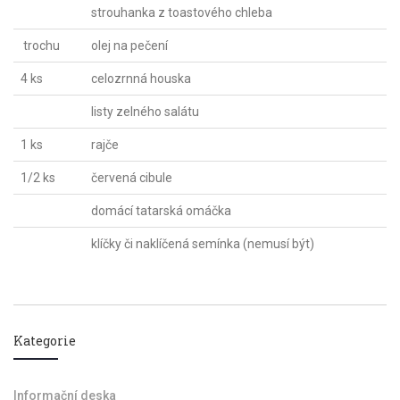
strouhanka z toastového chleba
trochu
olej na pečení
4 ks
celozrnná houska
listy zelného salátu
1 ks
rajče
1/2 ks
červená cibule
domácí tatarská omáčka
klíčky či naklíčená semínka (nemusí být)
Kategorie
Informační deska