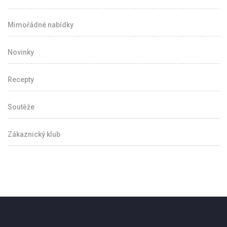
Mimořádné nabídky
Novinky
Recepty
Soutěže
Zákaznický klub