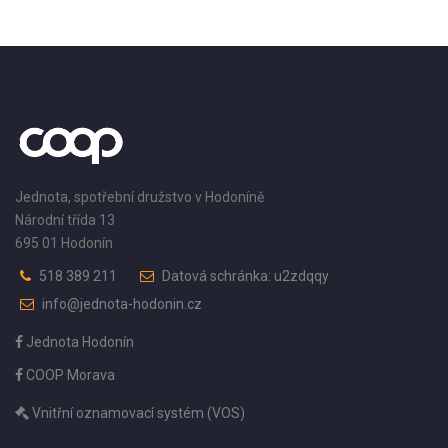
Jednota, spotřební družstvo v Hodoníně
Národní třída 13
695 01 Hodonín
518 389 211
Datová schránka: u2zdqqy
info@jednota-hodonin.cz
Jednota Hodonín
COOP Morava
Vnitřní oznamovací systém (VOS)