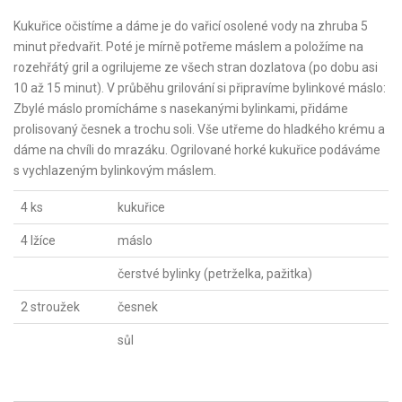
Kukuřice očistíme a dáme je do vařicí osolené vody na zhruba 5
minut předvařit. Poté je mírně potřeme máslem a položíme na
rozehřátý gril a ogrilujeme ze všech stran dozlatova (po dobu asi
10 až 15 minut). V průběhu grilování si připravíme bylinkové máslo:
Zbylé máslo promícháme s nasekanými bylinkami, přidáme
prolisovaný česnek a trochu soli. Vše utřeme do hladkého krému a
dáme na chvíli do mrazáku. Ogrilované horké kukuřice podáváme
s vychlazeným bylinkovým máslem.
4 ks
kukuřice
4 lžíce
máslo
čerstvé bylinky (petrželka, pažitka)
2 stroužek
česnek
sůl