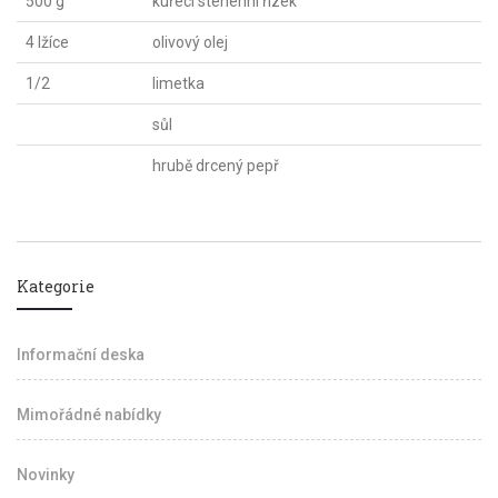
500 g
kuřecí stehenní řízek
4 lžíce
olivový olej
1/2
limetka
sůl
hrubě drcený pepř
Kategorie
Informační deska
Mimořádné nabídky
Novinky