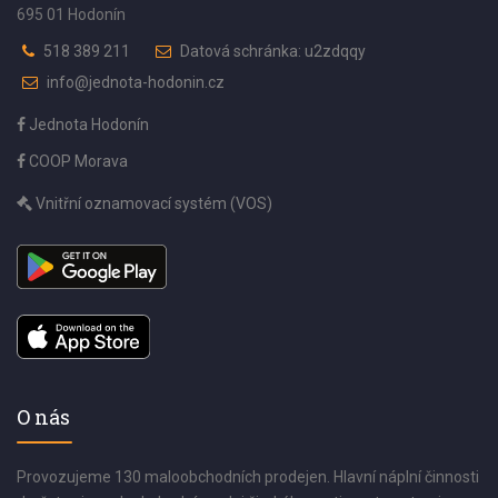
695 01 Hodonín
518 389 211
Datová schránka: u2zdqqy
info@jednota-hodonin.cz
Jednota Hodonín
COOP Morava
Vnitřní oznamovací systém (VOS)
O nás
Provozujeme 130 maloobchodních prodejen. Hlavní náplní činnosti