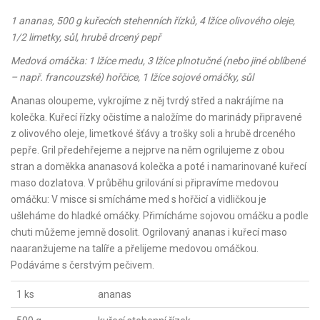
1 ananas, 500 g kuřecích stehenních řízků, 4 lžíce olivového oleje,
1/2 limetky, sůl, hrubě drcený pepř
Medová omáčka: 1 lžíce medu, 3 lžíce plnotučné (nebo jiné oblíbené
– např. francouzské) hořčice, 1 lžíce sojové omáčky, sůl
Ananas oloupeme, vykrojíme z něj tvrdý střed a nakrájíme na
kolečka. Kuřecí řízky očistíme a naložíme do marinády připravené
z olivového oleje, limetkové šťávy a trošky soli a hrubě drceného
pepře. Gril předehřejeme a nejprve na něm ogrilujeme z obou
stran a doměkka ananasová kolečka a poté i namarinované kuřecí
maso dozlatova. V průběhu grilování si připravíme medovou
omáčku: V misce si smícháme med s hořčicí a vidličkou je
ušleháme do hladké omáčky. Přimícháme sojovou omáčku a podle
chuti můžeme jemně dosolit. Ogrilovaný ananas i kuřecí maso
naaranžujeme na talíře a přelijeme medovou omáčkou.
Podáváme s čerstvým pečivem.
1 ks
ananas