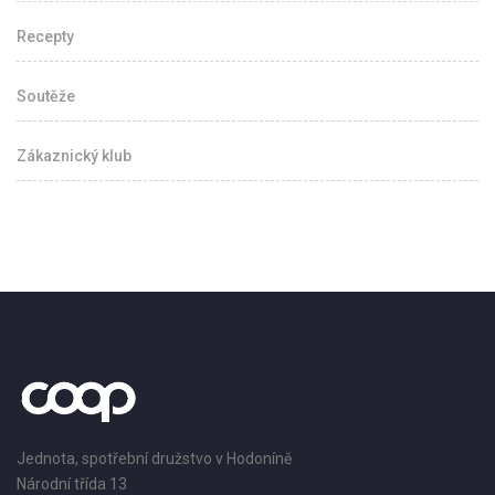
Recepty
Soutěže
Zákaznický klub
Jednota, spotřební družstvo v Hodoníně
Národní třída 13