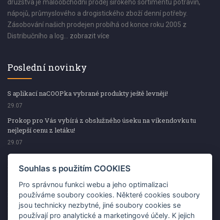
družstva je maloobchodní prodej širokého sortimentu potravin,
nápojů, průmyslového a drogistického zboží denní potřeby.
Zásobování našich prodejen probíhá od konce roku 2005 z
Distribučního a log...
zobrazit více
Poslední novinky
S aplikací naCOOPka vybrané produkty ještě levněji!
29.07
Prokop pro Vás vybírá z obslužného úseku na víkendovku tu
nejlepší cenu z letáku!
29.07
Prokop pro Vás vybírá z obslužného úseku na víkendovku tu
nejlepší cenu z letáku!
Souhlas s použitím COOKIES
29.07
Pro správnou funkci webu a jeho optimalizaci
Kup špekáčky od Váhaly a vyhraj s naCOOPkou sekerku Fiskars
používáme soubory cookies. Některé cookies soubory
jsou technicky nezbytné, jiné soubory cookies se
29.07
používají pro analytické a marketingové účely. K jejich