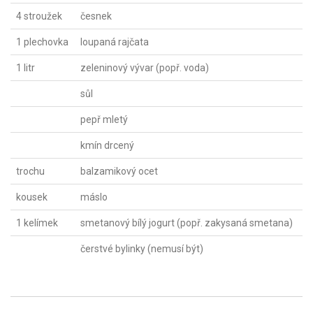
4 stroužek
česnek
1 plechovka
loupaná rajčata
1 litr
zeleninový vývar (popř. voda)
sůl
pepř mletý
kmín drcený
trochu
balzamikový ocet
kousek
máslo
1 kelímek
smetanový bílý jogurt (popř. zakysaná smetana)
čerstvé bylinky (nemusí být)