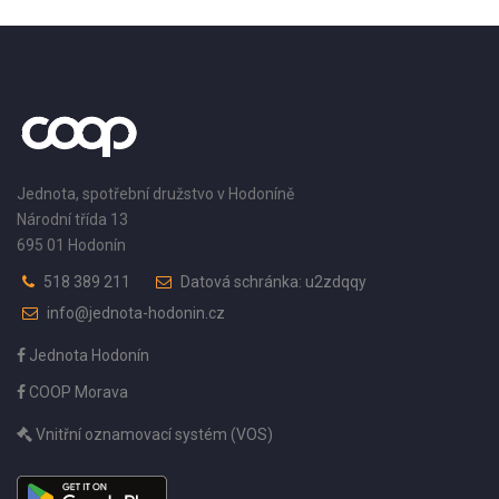
Jednota, spotřební družstvo v Hodoníně
Národní třída 13
695 01 Hodonín
518 389 211
Datová schránka: u2zdqqy
info@jednota-hodonin.cz
Jednota Hodonín
COOP Morava
Vnitřní oznamovací systém (VOS)