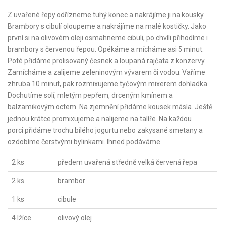
Z uvařené řepy odřízneme tuhý konec a nakrájíme ji na kousky.
Brambory s cibulí oloupeme a nakrájíme na malé kostičky. Jako
první si na olivovém oleji osmahneme cibuli, po chvíli přihodíme i
brambory s červenou řepou. Opékáme a mícháme asi 5 minut.
Poté přidáme prolisovaný česnek a loupaná rajčata z konzervy.
Zamícháme a zalijeme zeleninovým vývarem či vodou. Vaříme
zhruba 10 minut, pak rozmixujeme tyčovým mixerem dohladka.
Dochutíme solí, mletým pepřem, drceným kmínem a
balzamikovým octem. Na zjemnění přidáme kousek másla. Ještě
jednou krátce promixujeme a nalijeme na talíře. Na každou
porci přidáme trochu bílého jogurtu nebo zakysané smetany a
ozdobíme čerstvými bylinkami. Ihned podáváme.
2 ks
předem uvařená středně velká červená řepa
2 ks
brambor
1 ks
cibule
4 lžíce
olivový olej