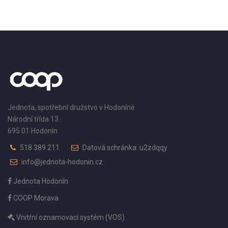
Jednota, spotřební družstvo v Hodoníně
Národní třída 13
695 01 Hodonín
518 389 211
Datová schránka: u2zdqqy
info@jednota-hodonin.cz
Jednota Hodonín
COOP Morava
Vnitřní oznamovací systém (VOS)