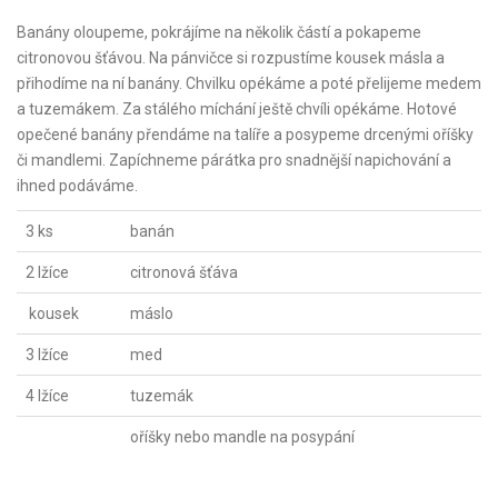
Banány oloupeme, pokrájíme na několik částí a pokapeme
citronovou šťávou. Na pánvičce si rozpustíme kousek másla a
přihodíme na ní banány. Chvilku opékáme a poté přelijeme medem
a tuzemákem. Za stálého míchání ještě chvíli opékáme. Hotové
opečené banány přendáme na talíře a posypeme drcenými oříšky
či mandlemi. Zapíchneme párátka pro snadnější napichování a
ihned podáváme.
3 ks
banán
2 lžíce
citronová šťáva
kousek
máslo
3 lžíce
med
4 lžíce
tuzemák
oříšky nebo mandle na posypání