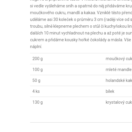
si vedle vyšleháme sníh a opatrně do něj přidáváme k
moučkového cukru, mandlí a kakaa. Vzniklé těsto přen
uděláme asi 30 koleček o průměru 3 cm (raději více od 
troubu, silně klepneme plechem o stůl či kuchyňskou l
dalších 10 minut vychladnout na plechu a až poté je su
cukrem a přidáme kousky hořké čokolády a másla. Vše
náplní.
200 g
moučkový cuk
100 g
mleté mandle
50 g
holandské ka
4 ks
bílek
130 g
krystalový cuk