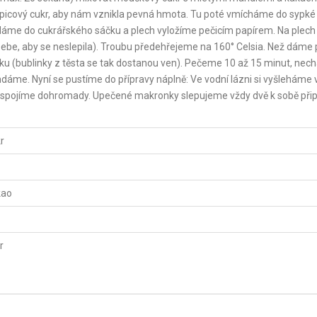
rupicový cukr, aby nám vznikla pevná hmota. Tu poté vmícháme do sypké
dáme do cukrářského sáčku a plech vyložíme pečicím papírem. Na plech
sebe, aby se neslepila). Troubu předehřejeme na 160° Celsia. Než dáme 
inku (bublinky z těsta se tak dostanou ven). Pečeme 10 až 15 minut, ne
ndáme. Nyní se pustíme do přípravy náplně: Ve vodní lázni si vyšleháme 
 spojíme dohromady. Upečené makronky slepujeme vždy dvě k sobě při
r
kao
r