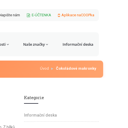
Napište nám
E-ÚČTENKA
Aplikace naCOOPka
sti
Naše značky
Informační deska
Úvod
Čokoládové makronky
Kategorie
Informační deska
 Z bílků