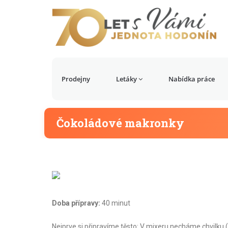
Prodejny
Letáky
Nabídka práce
Čokoládové makronky
Doba přípravy:
40 minut
Nejprve si připravíme těsto: V mixeru necháme chvilk