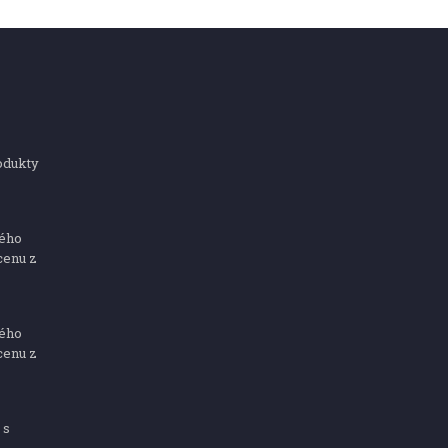
odukty
ného
cenu z
ného
cenu z
 s