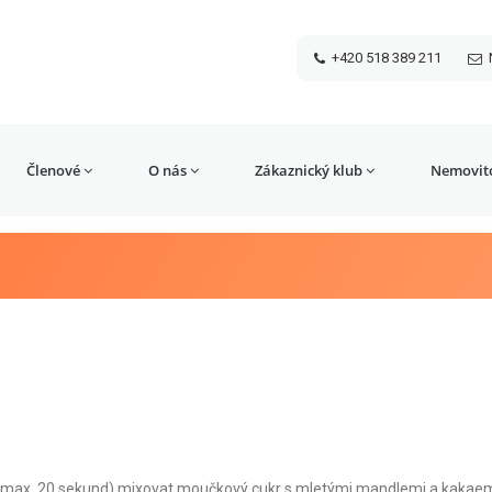
+420 518 389 211
Členové
O nás
Zákaznický klub
Nemovito
u (max. 20 sekund) mixovat moučkový cukr s mletými mandlemi a kakaem.