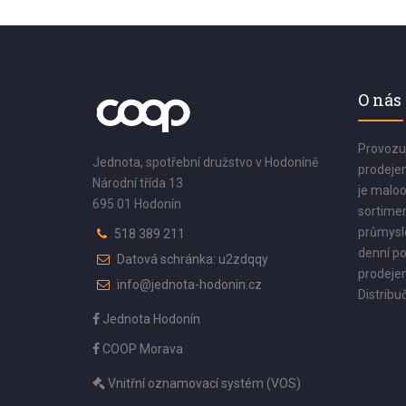
O nás
Provozu
Jednota, spotřební družstvo v Hodoníně
prodejen
Národní třída 13
je maloo
695 01 Hodonín
sortimen
průmyslo
518 389 211
denní po
Datová schránka: u2zdqqy
prodejen
info@jednota-hodonin.cz
Distribuč
Jednota Hodonín
COOP Morava
Vnitřní oznamovací systém (VOS)