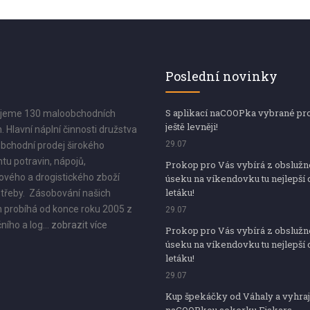
Poslední novinky
S aplikací naCOOPka vybrané pr
jeme 130 maloobchodních
ještě levněji!
. Hlavní náplní činnosti družstva
29.07
bchodní prodej širokého
tu potravin, nápojů,
Prokop pro Vás vybírá z obsluž
vého a drogistického zboží
úseku na víkendovku tu nejlepší 
letáku!
třeby. Zásobování našich
 probíhá od konce roku 2005 z
29.07
ního a log...
zobrazit více
Prokop pro Vás vybírá z obsluž
úseku na víkendovku tu nejlepší 
letáku!
29.07
Kup špekáčky od Váhaly a vyhraj