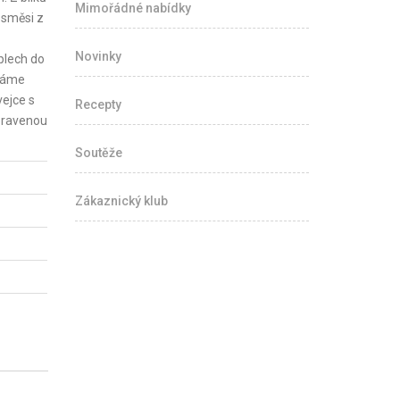
Mimořádné nabídky
 směsi z
Novinky
plech do
cháme
vejce s
Recepty
pravenou
Soutěže
Zákaznický klub