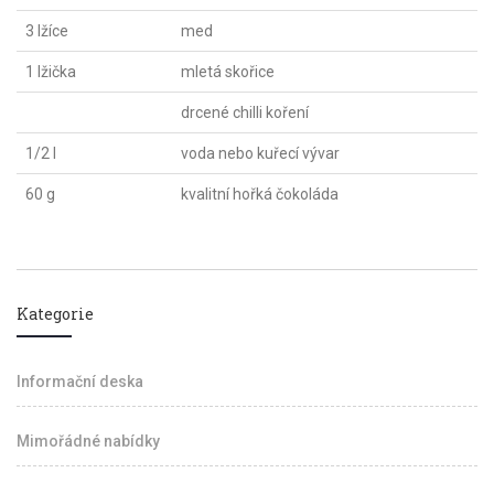
3 lžíce
med
1 lžička
mletá skořice
drcené chilli koření
1/2 l
voda nebo kuřecí vývar
60 g
kvalitní hořká čokoláda
Kategorie
Informační deska
Mimořádné nabídky