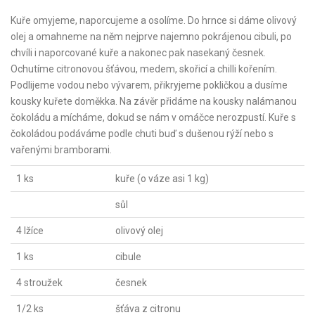
Kuře omyjeme, naporcujeme a osolíme. Do hrnce si dáme olivový
olej a omahneme na něm nejprve najemno pokrájenou cibuli, po
chvíli i naporcované kuře a nakonec pak nasekaný česnek.
Ochutíme citronovou šťávou, medem, skořicí a chilli kořením.
Podlijeme vodou nebo vývarem, přikryjeme pokličkou a dusíme
kousky kuřete doměkka. Na závěr přidáme na kousky nalámanou
čokoládu a mícháme, dokud se nám v omáčce nerozpustí. Kuře s
čokoládou podáváme podle chuti buď s dušenou rýží nebo s
vařenými bramborami.
1 ks
kuře (o váze asi 1 kg)
sůl
4 lžíce
olivový olej
1 ks
cibule
4 stroužek
česnek
1/2 ks
šťáva z citronu