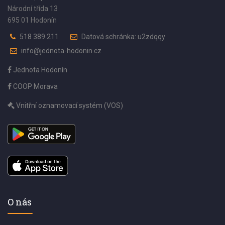
Národní třída 13
695 01 Hodonín
518 389 211
Datová schránka: u2zdqqy
info@jednota-hodonin.cz
Jednota Hodonín
COOP Morava
Vnitřní oznamovací systém (VOS)
O nás