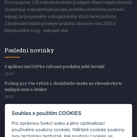
Provozujeme 130 maloobchodních prodejen. Hlavní náplní činnosti
družstva je maloobchodní prodej širokého sortimentu potravin,
nápojů, průmyslového a drogistického zboží denní potřeby.
Zásobování našich prodejen probíhá od konce roku 2005 z
Distribučního a log...
zobrazit více
Poslední novinky
S aplikací naCOOPka vybrané produkty ještě levněji!
29.07
Prokop pro Vás vybírá z obslužného úseku na víkendovku tu
nejlepší cenu z letáku!
29.07
Prokop pro Vás vybírá z obslužného úseku na víkendovku tu
nejlepší cenu z letáku!
Souhlas s použitím COOKIES
29.07
Pro správnou funkci webu a jeho optimalizaci
Kup špekáčky od Váhaly a vyhraj s naCOOPkou sekerku Fiskars
používáme soubory cookies. Některé cookies soubory
jsou technicky nezbytné, jiné soubory cookies se
29.07