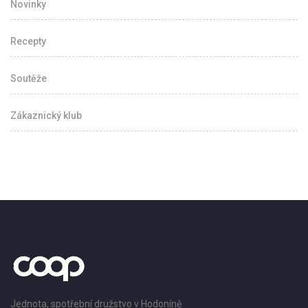
Novinky
Recepty
Soutěže
Zákaznický klub
Jednota, spotřební družstvo v Hodoníně