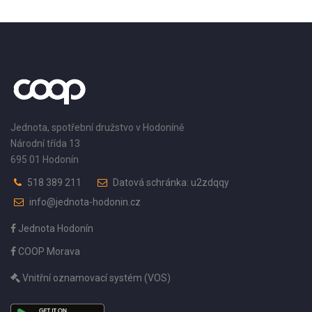
Jednota, spotřební družstvo v Hodoníně
Národní třída 13
695 01 Hodonín
518 389 211
Datová schránka: u2zdqqy
info@jednota-hodonin.cz
Jednota Hodonín
COOP Morava
Vnitřní oznamovací systém (VOS)