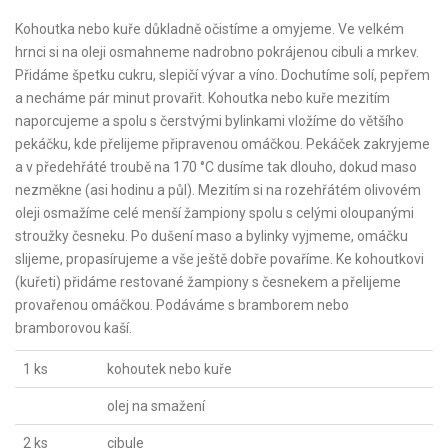
Kohoutka nebo kuře důkladně očistíme a omyjeme. Ve velkém
hrnci si na oleji osmahneme nadrobno pokrájenou cibuli a mrkev.
Přidáme špetku cukru, slepičí vývar a víno. Dochutíme solí, pepřem
a necháme pár minut provařit. Kohoutka nebo kuře mezitím
naporcujeme a spolu s čerstvými bylinkami vložíme do většího
pekáčku, kde přelijeme připravenou omáčkou. Pekáček zakryjeme
a v předehřáté troubě na 170 °C dusíme tak dlouho, dokud maso
nezměkne (asi hodinu a půl). Mezitím si na rozehřátém olivovém
oleji osmažíme celé menší žampiony spolu s celými oloupanými
stroužky česneku. Po dušení maso a bylinky vyjmeme, omáčku
slijeme, propasírujeme a vše ještě dobře povaříme. Ke kohoutkovi
(kuřeti) přidáme restované žampiony s česnekem a přelijeme
provařenou omáčkou. Podáváme s bramborem nebo
bramborovou kaší.
1 ks
kohoutek nebo kuře
olej na smažení
2 ks
cibule