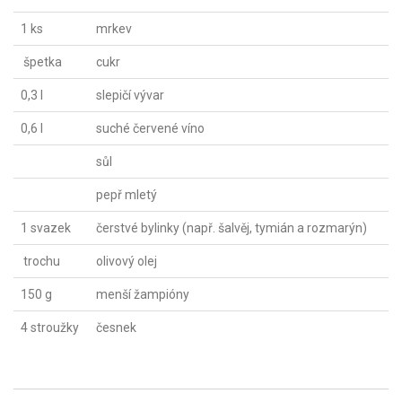
1 ks
mrkev
špetka
cukr
0,3 l
slepičí vývar
0,6 l
suché červené víno
sůl
pepř mletý
1 svazek
čerstvé bylinky (např. šalvěj, tymián a rozmarýn)
trochu
olivový olej
150 g
menší žampióny
4 stroužky
česnek