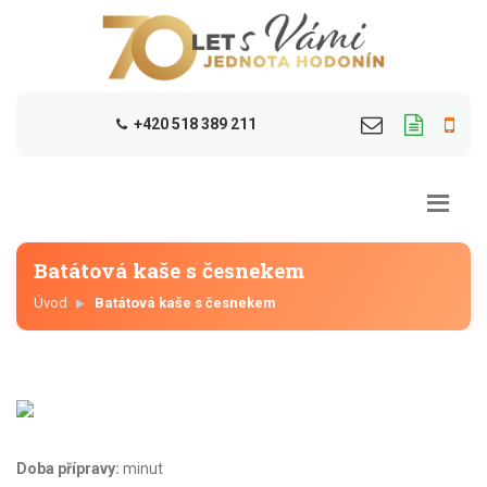
+420 518 389 211
Batátová kaše s česnekem
Úvod
Batátová kaše s česnekem
Doba přípravy:
minut