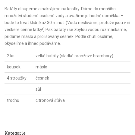
Batáty oloupeme a nakrájíme na kostky. Dáme do menšího
množství studené osolené vody a uvaříme je hodně doměkka –
bude to trvat klidně až 30 minut. (Vodu neslíváme, protože jsou v ní
veškeré cenné látky!) Pak batáty i se zbylou vodou rozmačkáme,
přidáme máslo a prolisovaný česnek. Podle chuti osolíme,
okyselíme a ihned podáváme.
2 ks
velké batáty (sladké oranžové brambory)
kousek
máslo
4 stroužky
česnek
sůl
trochu
citronová šťáva
Kategorie