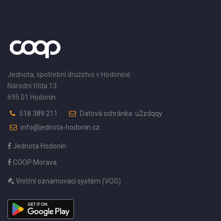
Jednota, spotřební družstvo v Hodoníně
Národní třída 13
695 01 Hodonín
518 389 211
Datová schránka: u2zdqqy
info@jednota-hodonin.cz
Jednota Hodonín
COOP Morava
Vnitřní oznamovací systém (VOS)