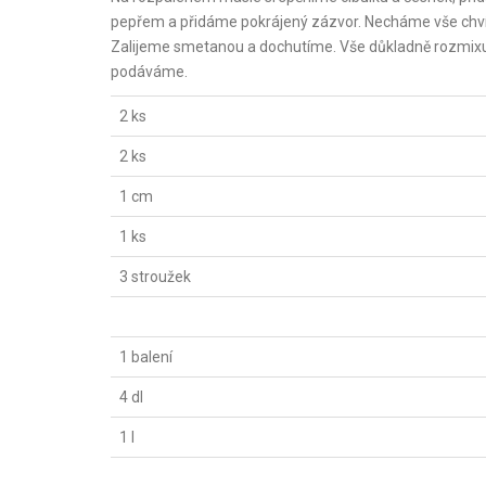
pepřem a přidáme pokrájený zázvor. Necháme vše chvíl
Zalijeme smetanou a dochutíme. Vše důkladně rozmixu
podáváme.
2 ks
2 ks
1 cm
1 ks
3 stroužek
1 balení
4 dl
1 l