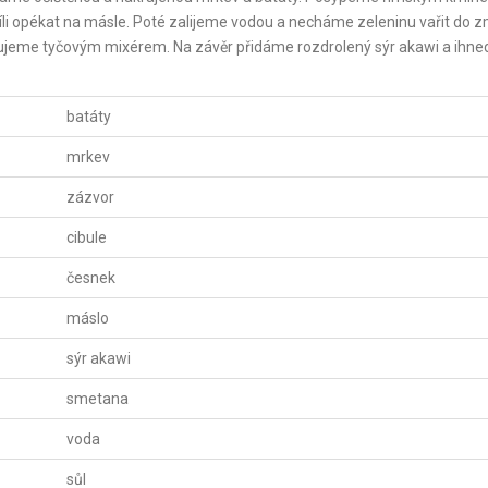
i opékat na másle. Poté zalijeme vodou a necháme zeleninu vařit do z
jeme tyčovým mixérem. Na závěr přidáme rozdrolený sýr akawi a ihne
batáty
mrkev
zázvor
cibule
česnek
máslo
sýr akawi
smetana
voda
sůl