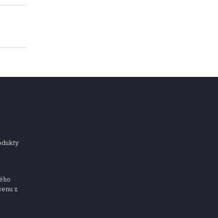
odukty
ného
cenu z