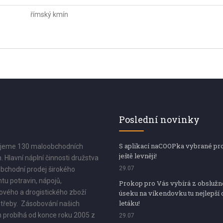
římský kmín
Poslední novinky
S aplikací naCOOPka vybrané pr
jeme 130 maloobchodních
ještě levněji!
. Hlavní náplní činnosti družstva
29.07
bchodní prodej širokého
tu potravin, nápojů,
Prokop pro Vás vybírá z obsluž
vého a drogistického zboží
úseku na víkendovku tu nejlepší 
letáku!
třeby. Zásobování našich
 probíhá od konce roku 2005 z
29.07