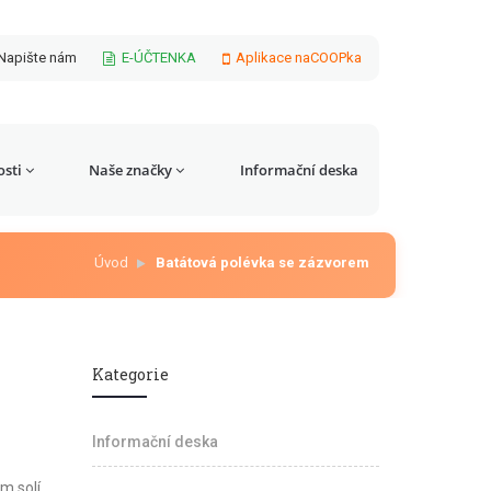
Napište nám
E-ÚČTENKA
Aplikace naCOOPka
sti
Naše značky
Informační deska
Úvod
Batátová polévka se zázvorem
Kategorie
Informační deska
 solí,