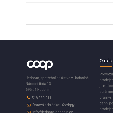
O nás
Provozu
Jednota, spotřební družstvo v Hodoníně
prodejen
Národní třída 13
je maloo
695 01 Hodonín
sortimen
průmyslo
518 389 211
denní po
Datová schránka: u2zdqqy
prodejen
info@jednota-hodonin.cz