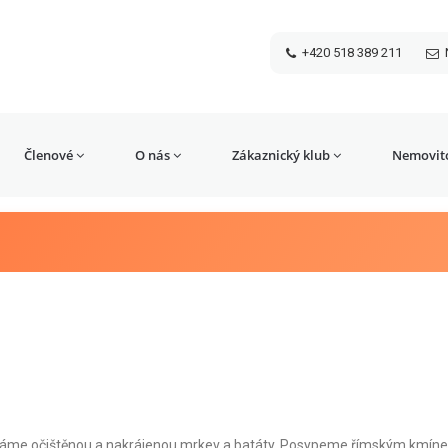
+420 518 389 211
Členové
O nás
Zákaznický klub
Nemovito
idáme očištěnou a nakrájenou mrkev a batáty. Posypeme římským kmínem