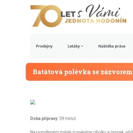
Prodejny
Letáky
Nabídka práce
Batátová polévka se zázvorem
Doba přípravy:
39 minut
Na rozpáleném másle si spěníme cibulku a česnek, př